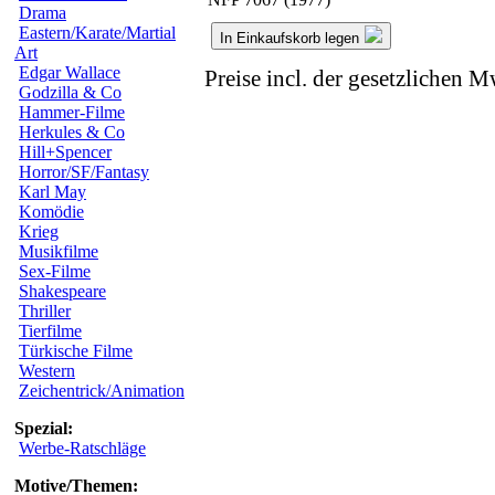
Drama
Eastern/Karate/Martial
In Einkaufskorb legen
Art
Edgar Wallace
Preise incl. der gesetzlichen M
Godzilla & Co
Hammer-Filme
Herkules & Co
Hill+Spencer
Horror/SF/Fantasy
Karl May
Komödie
Krieg
Musikfilme
Sex-Filme
Shakespeare
Thriller
Tierfilme
Türkische Filme
Western
Zeichentrick/Animation
Spezial:
Werbe-Ratschläge
Motive/Themen: