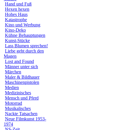
Hand und Fuß
Hexen hexen
Hohes Haus
Katastrophe
Kino und Werbung
Kino-Deko
Kühne Behauptungen
Kunst-Stücke
Lass Blumen sprechen!
Liebe geht durch den
Magen
Lost and Found
Männer unter sich
Märchen
Maler & Bildhauer
Maschinenpistolen
Medien
Medizinisches
Mensch und Pferd
Motorrad
Musikalisches
Nackte Tatsachen
Neue Filmkunst 1953-
1974
NS-Zeit