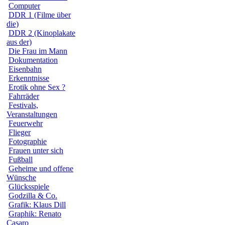
Computer
DDR 1 (Filme über
die)
DDR 2 (Kinoplakate
aus der)
Die Frau im Mann
Dokumentation
Eisenbahn
Erkenntnisse
Erotik ohne Sex ?
Fahrräder
Festivals,
Veranstaltungen
Feuerwehr
Flieger
Fotographie
Frauen unter sich
Fußball
Geheime und offene
Wünsche
Glücksspiele
Godzilla & Co.
Grafik: Klaus Dill
Graphik: Renato
Casaro