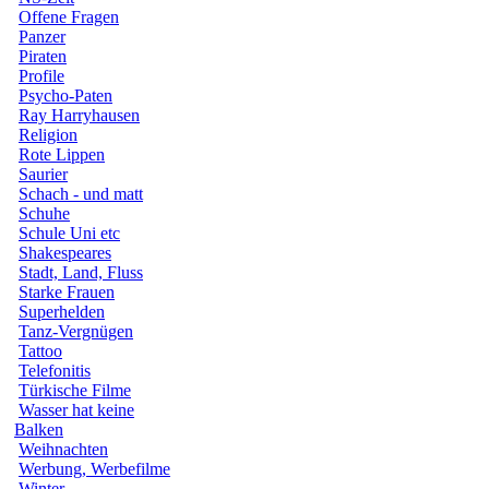
Offene Fragen
Panzer
Piraten
Profile
Psycho-Paten
Ray Harryhausen
Religion
Rote Lippen
Saurier
Schach - und matt
Schuhe
Schule Uni etc
Shakespeares
Stadt, Land, Fluss
Starke Frauen
Superhelden
Tanz-Vergnügen
Tattoo
Telefonitis
Türkische Filme
Wasser hat keine
Balken
Weihnachten
Werbung, Werbefilme
Winter