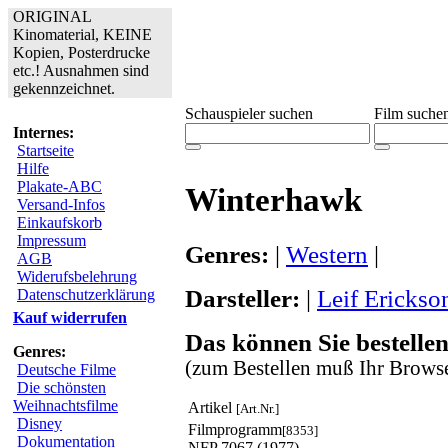
ORIGINAL
Kinomaterial, KEINE
Kopien, Posterdrucke
etc.! Ausnahmen sind
gekennzeichnet.
Schauspieler suchen
Film suche
Internes:
Startseite
Hilfe
Plakate-ABC
Winterhawk
Versand-Infos
Einkaufskorb
Impressum
Genres:
|
Western
|
AGB
Widerufsbelehrung
Darsteller:
|
Leif Erickso
Datenschutzerklärung
Kauf widerrufen
Das können Sie bestellen
Genres:
(zum Bestellen muß Ihr Browse
Deutsche Filme
Die schönsten
Weihnachtsfilme
Artikel
[Art.Nr.]
Disney
Filmprogramm
[8353]
Dokumentation
NFP 7067 (1977)