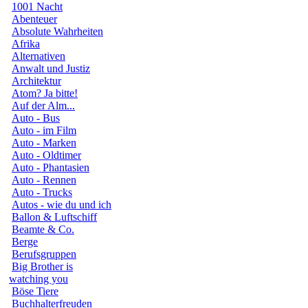
1001 Nacht
Abenteuer
Absolute Wahrheiten
Afrika
Alternativen
Anwalt und Justiz
Architektur
Atom? Ja bitte!
Auf der Alm...
Auto - Bus
Auto - im Film
Auto - Marken
Auto - Oldtimer
Auto - Phantasien
Auto - Rennen
Auto - Trucks
Autos - wie du und ich
Ballon & Luftschiff
Beamte & Co.
Berge
Berufsgruppen
Big Brother is
watching you
Böse Tiere
Buchhalterfreuden