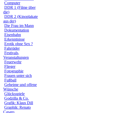
Computer
DDR 1 (Filme über
die)
DDR 2 (Kinoplakate
aus der)
Die Frau im Mann
Dokumentation
Eisenbahn
Erkenntnisse
Erotik ohne Sex ?
Fahrräder
Festivals,
Veranstaltungen
Feuerwehr
Flieger
Fotographie
Frauen unter sich
Fußball
Geheime und offene
Wünsche
Glücksspiele
Godzilla & Co.
Grafik: Klaus Dill
Graphik: Renato
Casaro