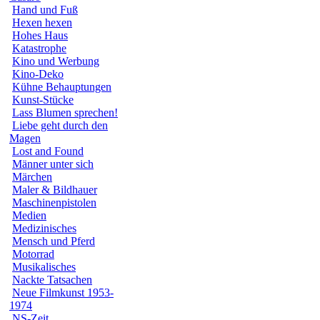
Hand und Fuß
Hexen hexen
Hohes Haus
Katastrophe
Kino und Werbung
Kino-Deko
Kühne Behauptungen
Kunst-Stücke
Lass Blumen sprechen!
Liebe geht durch den
Magen
Lost and Found
Männer unter sich
Märchen
Maler & Bildhauer
Maschinenpistolen
Medien
Medizinisches
Mensch und Pferd
Motorrad
Musikalisches
Nackte Tatsachen
Neue Filmkunst 1953-
1974
NS-Zeit