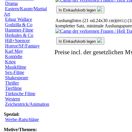
Drama
Eastern/Karate/Martial
In Einkaufskorb legen
Art
Edgar Wallace
Aushangfotos (21 od.24x30 cm)
(1
[8952]
Godzilla & Co
kompletter Satz, minimale Aushangspure
Hammer-Filme
Herkules & Co
Hill+Spencer
In Einkaufskorb legen
Horror/SF/Fantasy
Karl May
Preise incl. der gesetzlichen M
Komödie
Krieg
Musikfilme
Sex-Filme
Shakespeare
Thriller
Tierfilme
Türkische Filme
Western
Zeichentrick/Animation
Spezial:
Werbe-Ratschläge
Motive/Themen: