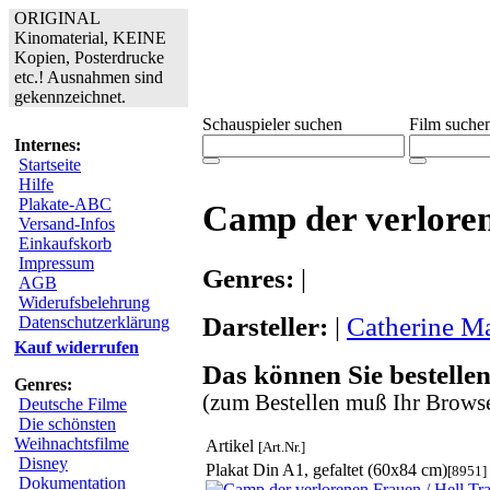
ORIGINAL
Kinomaterial, KEINE
Kopien, Posterdrucke
etc.! Ausnahmen sind
gekennzeichnet.
Schauspieler suchen
Film suche
Internes:
Startseite
Hilfe
Plakate-ABC
Camp der verloren
Versand-Infos
Einkaufskorb
Impressum
Genres:
|
AGB
Widerufsbelehrung
Darsteller:
|
Catherine M
Datenschutzerklärung
Kauf widerrufen
Das können Sie bestellen
Genres:
(zum Bestellen muß Ihr Browse
Deutsche Filme
Die schönsten
Weihnachtsfilme
Artikel
[Art.Nr.]
Disney
Plakat Din A1, gefaltet (60x84 cm)
[8951]
Dokumentation