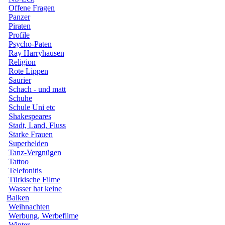
Offene Fragen
Panzer
Piraten
Profile
Psycho-Paten
Ray Harryhausen
Religion
Rote Lippen
Saurier
Schach - und matt
Schuhe
Schule Uni etc
Shakespeares
Stadt, Land, Fluss
Starke Frauen
Superhelden
Tanz-Vergnügen
Tattoo
Telefonitis
Türkische Filme
Wasser hat keine
Balken
Weihnachten
Werbung, Werbefilme
Winter