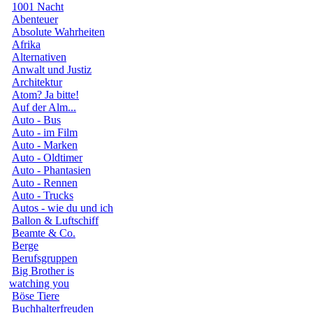
1001 Nacht
Abenteuer
Absolute Wahrheiten
Afrika
Alternativen
Anwalt und Justiz
Architektur
Atom? Ja bitte!
Auf der Alm...
Auto - Bus
Auto - im Film
Auto - Marken
Auto - Oldtimer
Auto - Phantasien
Auto - Rennen
Auto - Trucks
Autos - wie du und ich
Ballon & Luftschiff
Beamte & Co.
Berge
Berufsgruppen
Big Brother is
watching you
Böse Tiere
Buchhalterfreuden