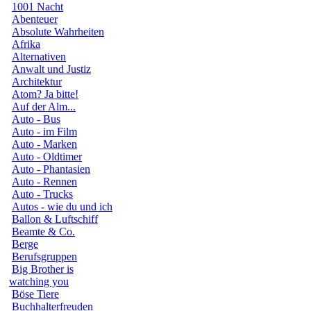
1001 Nacht
Abenteuer
Absolute Wahrheiten
Afrika
Alternativen
Anwalt und Justiz
Architektur
Atom? Ja bitte!
Auf der Alm...
Auto - Bus
Auto - im Film
Auto - Marken
Auto - Oldtimer
Auto - Phantasien
Auto - Rennen
Auto - Trucks
Autos - wie du und ich
Ballon & Luftschiff
Beamte & Co.
Berge
Berufsgruppen
Big Brother is
watching you
Böse Tiere
Buchhalterfreuden