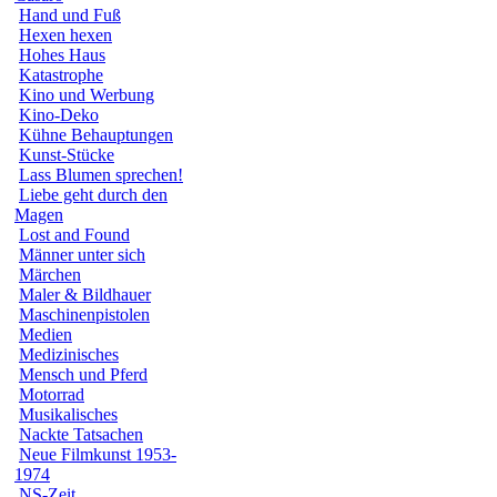
Hand und Fuß
Hexen hexen
Hohes Haus
Katastrophe
Kino und Werbung
Kino-Deko
Kühne Behauptungen
Kunst-Stücke
Lass Blumen sprechen!
Liebe geht durch den
Magen
Lost and Found
Männer unter sich
Märchen
Maler & Bildhauer
Maschinenpistolen
Medien
Medizinisches
Mensch und Pferd
Motorrad
Musikalisches
Nackte Tatsachen
Neue Filmkunst 1953-
1974
NS-Zeit