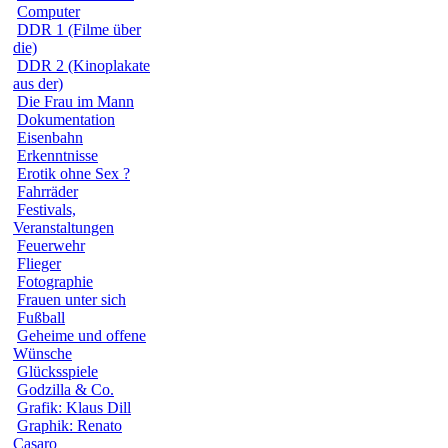
Computer
DDR 1 (Filme über
die)
DDR 2 (Kinoplakate
aus der)
Die Frau im Mann
Dokumentation
Eisenbahn
Erkenntnisse
Erotik ohne Sex ?
Fahrräder
Festivals,
Veranstaltungen
Feuerwehr
Flieger
Fotographie
Frauen unter sich
Fußball
Geheime und offene
Wünsche
Glücksspiele
Godzilla & Co.
Grafik: Klaus Dill
Graphik: Renato
Casaro