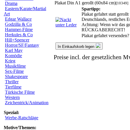
Plakat Din A1 gerollt (60x84 cm)
[10349]
Drama
Eastern/Karate/Martial
Spartipp:
Art
Plakat gefaltet statt gero
Edgar Wallace
Deutschlands, restliches 
Godzilla & Co
Achtung: Wenn wir das ger
Hammer-Filme
RÜCKGABERECHT!
Herkules & Co
Plakat gefaltet versenden
Hill+Spencer
Horror/SF/Fantasy
In Einkaufskorb legen
Karl May
Komödie
Preise incl. der gesetzlichen M
Krieg
Musikfilme
Sex-Filme
Shakespeare
Thriller
Tierfilme
Türkische Filme
Western
Zeichentrick/Animation
Spezial:
Werbe-Ratschläge
Motive/Themen: