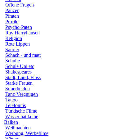
Offene Fragen
Panzer
Piraten
Profile
Psycho-Paten
Ray Harryhausen
Religion
Rote Lippen
Saurier
Schach - und matt
Schuhe
Schule Uni etc
Shakespeares
Stadt, Land, Fluss
Starke Frauen
Superhelden
Tanz-Vergnügen
Tattoo
Telefonitis
Türkische Filme
Wasser hat keine
Balken
Weihnachten
Werbung, Werbefilme
Winter