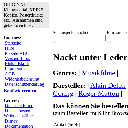
ORIGINAL
Kinomaterial, KEINE
Kopien, Posterdrucke
etc.! Ausnahmen sind
gekennzeichnet.
Schauspieler suchen
Film suche
Internes:
Startseite
Hilfe
Plakate-ABC
Nackt unter Leder
Versand-Infos
Einkaufskorb
Impressum
Genres:
|
Musikfilme
|
AGB
Widerufsbelehrung
Darsteller:
|
Alain Delon
Datenschutzerklärung
Kauf widerrufen
Goring
|
Roger Mutton
|
Genres:
Das können Sie bestellen
Deutsche Filme
Die schönsten
(zum Bestellen muß Ihr Browse
Weihnachtsfilme
Disney
Artikel
[Art.Nr.]
Dokumentation