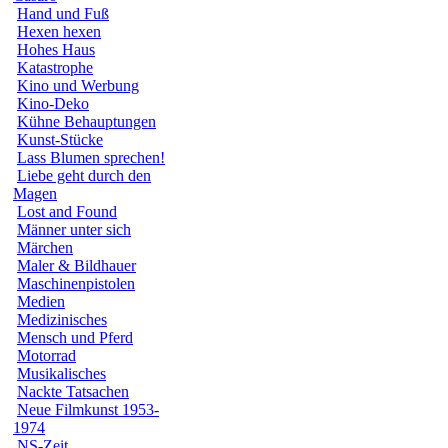
Hand und Fuß
Hexen hexen
Hohes Haus
Katastrophe
Kino und Werbung
Kino-Deko
Kühne Behauptungen
Kunst-Stücke
Lass Blumen sprechen!
Liebe geht durch den
Magen
Lost and Found
Männer unter sich
Märchen
Maler & Bildhauer
Maschinenpistolen
Medien
Medizinisches
Mensch und Pferd
Motorrad
Musikalisches
Nackte Tatsachen
Neue Filmkunst 1953-
1974
NS-Zeit