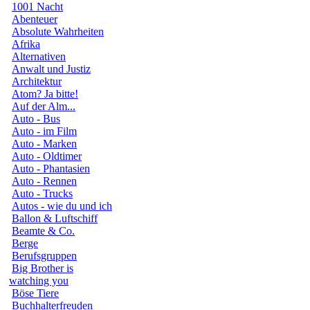
1001 Nacht
Abenteuer
Absolute Wahrheiten
Afrika
Alternativen
Anwalt und Justiz
Architektur
Atom? Ja bitte!
Auf der Alm...
Auto - Bus
Auto - im Film
Auto - Marken
Auto - Oldtimer
Auto - Phantasien
Auto - Rennen
Auto - Trucks
Autos - wie du und ich
Ballon & Luftschiff
Beamte & Co.
Berge
Berufsgruppen
Big Brother is
watching you
Böse Tiere
Buchhalterfreuden