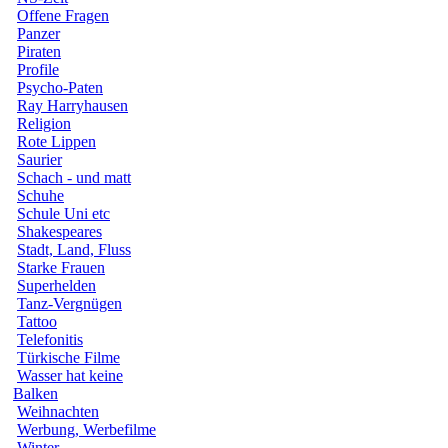
Offene Fragen
Panzer
Piraten
Profile
Psycho-Paten
Ray Harryhausen
Religion
Rote Lippen
Saurier
Schach - und matt
Schuhe
Schule Uni etc
Shakespeares
Stadt, Land, Fluss
Starke Frauen
Superhelden
Tanz-Vergnügen
Tattoo
Telefonitis
Türkische Filme
Wasser hat keine
Balken
Weihnachten
Werbung, Werbefilme
Winter