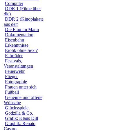
Computer
DDR 1 (Filme über
die)
DDR 2 (Kinoplakate
aus der)
Die Frau im Mann
Dokumentation
Eisenbahn
Erkenntnisse
Erotik ohne Sex ?
Fahrräder
Festivals,
Veranstaltungen
Feuerwehr
Flieger
Fotographie
Frauen unter sich
Fußball
Geheime und offene
Wünsche
Glücksspiele
Godzilla & Co.
Grafik: Klaus Dill
Graphik: Renato
Casaro