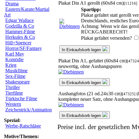
Plakat Din A1 gerollt (60x84 cm)
[11216]
Drama
Eastern/Karate/Martial
Spartipp:
Art
Plakat gefaltet statt gerollt
Edgar Wallace
Deutschlands, restliches Eur
Godzilla & Co
Achtung: Wenn wir das gerollt
Hammer-Filme
RÜCKGABERECHT!
Herkules & Co
Plakat gefaltet versenden?
Hill+Spencer
Horror/SF/Fantasy
In Einkaufskorb legen
Karl May
Komödie
Plakat Din A1, gefaltet (60x84 cm)
[47324
Krieg
neuwertig, ohne Aushangspuren
Musikfilme
Sex-Filme
Shakespeare
In Einkaufskorb legen
Thriller
Tierfilme
Aushangfotos (21 od.24x30 cm)
(
[47325]
Türkische Filme
kompletter neuer Satz, ohne Aushangspu
Western
Zeichentrick/Animation
In Einkaufskorb legen
Spezial:
Werbe-Ratschläge
Preise incl. der gesetzlichen M
Motive/Themen: