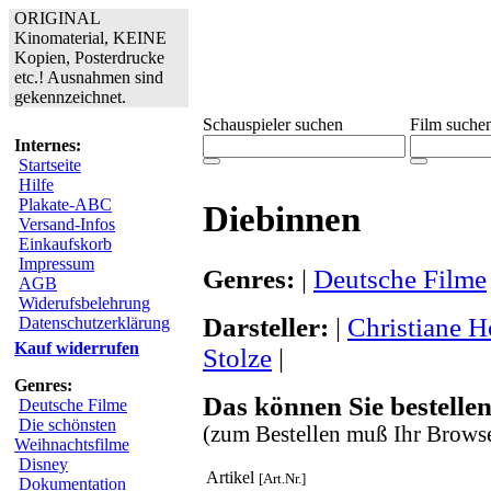
ORIGINAL
Kinomaterial, KEINE
Kopien, Posterdrucke
etc.! Ausnahmen sind
gekennzeichnet.
Schauspieler suchen
Film suche
Internes:
Startseite
Hilfe
Plakate-ABC
Diebinnen
Versand-Infos
Einkaufskorb
Impressum
Genres:
|
Deutsche Filme
AGB
Widerufsbelehrung
Darsteller:
|
Christiane H
Datenschutzerklärung
Kauf widerrufen
Stolze
|
Genres:
Das können Sie bestellen
Deutsche Filme
Die schönsten
(zum Bestellen muß Ihr Browse
Weihnachtsfilme
Disney
Artikel
[Art.Nr.]
Dokumentation