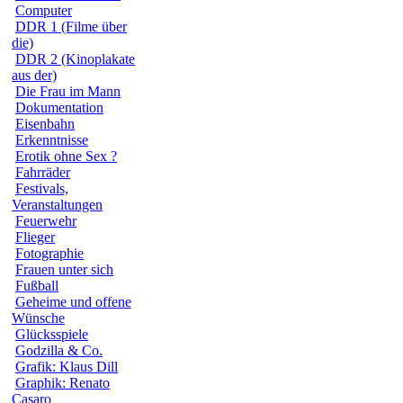
Computer
DDR 1 (Filme über
die)
DDR 2 (Kinoplakate
aus der)
Die Frau im Mann
Dokumentation
Eisenbahn
Erkenntnisse
Erotik ohne Sex ?
Fahrräder
Festivals,
Veranstaltungen
Feuerwehr
Flieger
Fotographie
Frauen unter sich
Fußball
Geheime und offene
Wünsche
Glücksspiele
Godzilla & Co.
Grafik: Klaus Dill
Graphik: Renato
Casaro