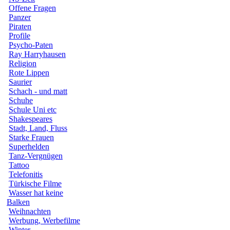
Offene Fragen
Panzer
Piraten
Profile
Psycho-Paten
Ray Harryhausen
Religion
Rote Lippen
Saurier
Schach - und matt
Schuhe
Schule Uni etc
Shakespeares
Stadt, Land, Fluss
Starke Frauen
Superhelden
Tanz-Vergnügen
Tattoo
Telefonitis
Türkische Filme
Wasser hat keine
Balken
Weihnachten
Werbung, Werbefilme
Winter