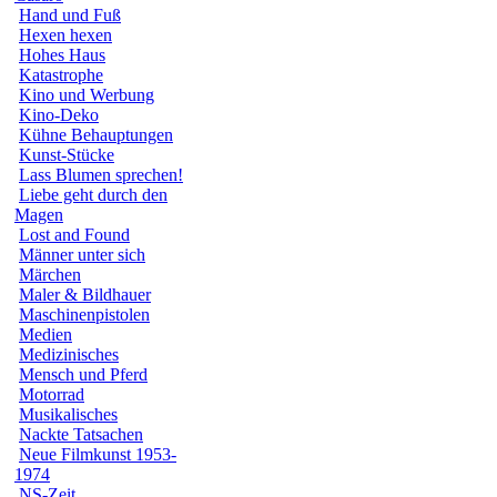
Hand und Fuß
Hexen hexen
Hohes Haus
Katastrophe
Kino und Werbung
Kino-Deko
Kühne Behauptungen
Kunst-Stücke
Lass Blumen sprechen!
Liebe geht durch den
Magen
Lost and Found
Männer unter sich
Märchen
Maler & Bildhauer
Maschinenpistolen
Medien
Medizinisches
Mensch und Pferd
Motorrad
Musikalisches
Nackte Tatsachen
Neue Filmkunst 1953-
1974
NS-Zeit