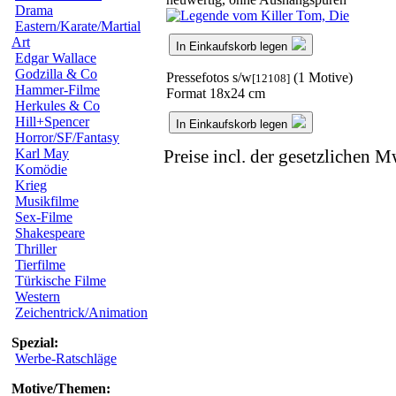
Drama
Eastern/Karate/Martial
Art
In Einkaufskorb legen
Edgar Wallace
Godzilla & Co
Pressefotos s/w
(1 Motive)
[12108]
Hammer-Filme
Format 18x24 cm
Herkules & Co
Hill+Spencer
In Einkaufskorb legen
Horror/SF/Fantasy
Karl May
Preise incl. der gesetzlichen M
Komödie
Krieg
Musikfilme
Sex-Filme
Shakespeare
Thriller
Tierfilme
Türkische Filme
Western
Zeichentrick/Animation
Spezial:
Werbe-Ratschläge
Motive/Themen: