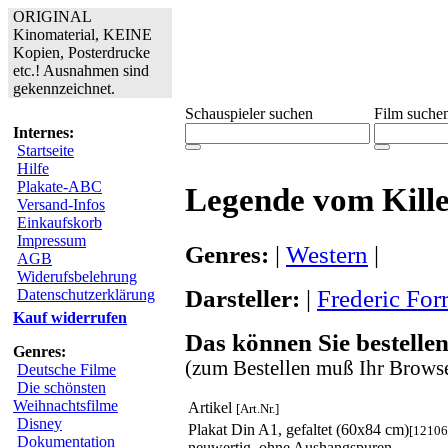
ORIGINAL
Kinomaterial, KEINE
Kopien, Posterdrucke
etc.! Ausnahmen sind
gekennzeichnet.
Schauspieler suchen
Film suche
Internes:
Startseite
Hilfe
Plakate-ABC
Legende vom Kille
Versand-Infos
Einkaufskorb
Impressum
Genres:
|
Western
|
AGB
Widerufsbelehrung
Darsteller:
|
Frederic Forr
Datenschutzerklärung
Kauf widerrufen
Das können Sie bestellen
Genres:
(zum Bestellen muß Ihr Browse
Deutsche Filme
Die schönsten
Weihnachtsfilme
Artikel
[Art.Nr.]
Disney
Plakat Din A1, gefaltet (60x84 cm)
[12106
Dokumentation
neuwertig, ohne Aushangspuren