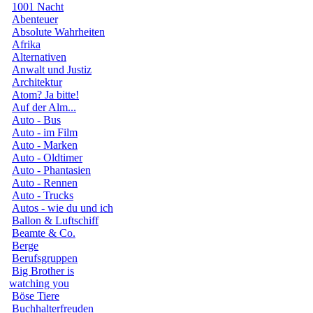
1001 Nacht
Abenteuer
Absolute Wahrheiten
Afrika
Alternativen
Anwalt und Justiz
Architektur
Atom? Ja bitte!
Auf der Alm...
Auto - Bus
Auto - im Film
Auto - Marken
Auto - Oldtimer
Auto - Phantasien
Auto - Rennen
Auto - Trucks
Autos - wie du und ich
Ballon & Luftschiff
Beamte & Co.
Berge
Berufsgruppen
Big Brother is
watching you
Böse Tiere
Buchhalterfreuden