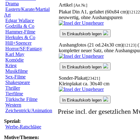
Drama
Artikel
[Art.Nr.]
Eastern/Karate/Martial
Plakat Din A1, gefaltet (60x84 cm)
[12122
Art
neuwertig, ohne Aushangspuren
Edgar Wallace
Godzilla & Co
Hammer-Filme
In Einkaufskorb legen
Herkules & Co
Hill+Spencer
Aushangfotos (21 od.24x30 cm)
(
[12123]
Horror/SF/Fantasy
kompletter neuer Satz, ohne Aushangspu
Karl May
Komödie
Krieg
In Einkaufskorb legen
Musikfilme
Sex-Filme
Sonder-Plakat
[23421]
Shakespeare
Kleinplakat ca. 30x40 cm
Thriller
Tierfilme
Türkische Filme
In Einkaufskorb legen
Western
Zeichentrick/Animation
Preise incl. der gesetzlichen M
Spezial:
Werbe-Ratschläge
Motive/Themen: