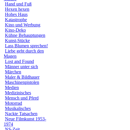
Hand und Fuß
Hexen hexen
Hohes Haus
Katastrophe
Kino und Werbung
Kino-Deko
Kühne Behauptungen
Kunst-Stücke
Lass Blumen sprechen!
Liebe geht durch den
Magen
Lost and Found
Männer unter sich
Märchen
Maler & Bildhauer
Maschinenpistolen
Medien
Medizinisches
Mensch und Pferd
Motorrad
Musikalisches
Nackte Tatsachen
Neue Filmkunst 1953-
1974
NS-Zeit