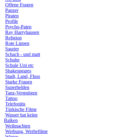
Offene Fragen
Panzer
Piraten
Profile
Psycho-Paten
Ray Harryhausen
Religion
Rote Lippen
Saurier
Schach - und matt
Schuhe
Schule Uni etc
Shakespeares
Stadt, Land, Fluss
Starke Frauen
Superhelden
Tanz-Vergnügen
Tattoo
Telefonitis
Türkische Filme
Wasser hat keine
Balken
Weihnachten
Werbung, Werbefilme
Winter