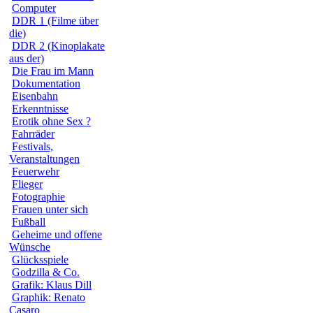
Computer
DDR 1 (Filme über
die)
DDR 2 (Kinoplakate
aus der)
Die Frau im Mann
Dokumentation
Eisenbahn
Erkenntnisse
Erotik ohne Sex ?
Fahrräder
Festivals,
Veranstaltungen
Feuerwehr
Flieger
Fotographie
Frauen unter sich
Fußball
Geheime und offene
Wünsche
Glücksspiele
Godzilla & Co.
Grafik: Klaus Dill
Graphik: Renato
Casaro