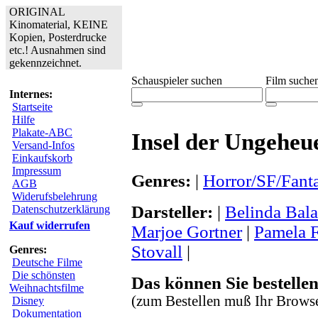
ORIGINAL
Kinomaterial, KEINE
Kopien, Posterdrucke
etc.! Ausnahmen sind
gekennzeichnet.
Schauspieler suchen
Film suche
Internes:
Startseite
Hilfe
Plakate-ABC
Insel der Ungeheu
Versand-Infos
Einkaufskorb
Impressum
Genres:
|
Horror/SF/Fant
AGB
Widerufsbelehrung
Darsteller:
|
Belinda Bala
Datenschutzerklärung
Kauf widerrufen
Marjoe Gortner
|
Pamela F
Stovall
|
Genres:
Deutsche Filme
Die schönsten
Das können Sie bestellen
Weihnachtsfilme
(zum Bestellen muß Ihr Browse
Disney
Dokumentation