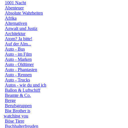
1001 Nacht
Abenteuer
Absolute Wahrheiten
Afrika
Alternativen
Anwalt und Justiz
Architektur
Atom? Ja bitte!
Auf der Alm...
Auto - Bus
Auto - im Film
Auto - Marken
Auto - Oldtimer
Auto - Phantasien
Auto - Rennen
Auto - Trucks
Autos - wie du und ich
Ballon & Luftschiff
Beamte & Co.
Berge
Berufsgruppen
Big Brother is
watching you
Böse Tiere
Buchhalterfreuden