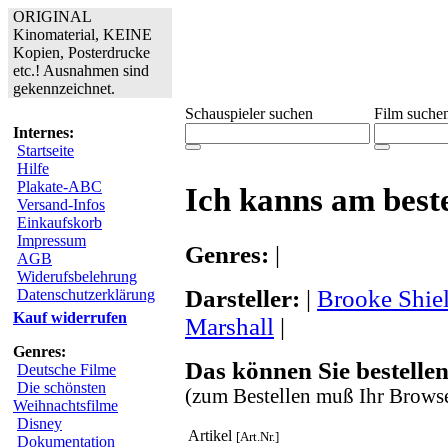
ORIGINAL
Kinomaterial, KEINE
Kopien, Posterdrucke
etc.! Ausnahmen sind
gekennzeichnet.
Schauspieler suchen
Film suche
Internes:
Startseite
Hilfe
Plakate-ABC
Ich kanns am best
Versand-Infos
Einkaufskorb
Impressum
Genres:
|
AGB
Widerufsbelehrung
Darsteller:
|
Brooke Shie
Datenschutzerklärung
Kauf widerrufen
Marshall
|
Genres:
Das können Sie bestellen
Deutsche Filme
Die schönsten
(zum Bestellen muß Ihr Browse
Weihnachtsfilme
Disney
Artikel
[Art.Nr.]
Dokumentation