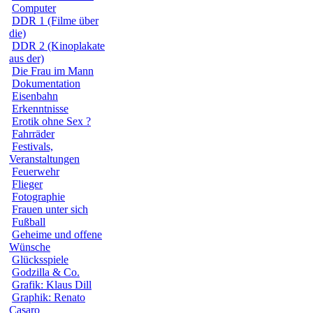
Computer
DDR 1 (Filme über
die)
DDR 2 (Kinoplakate
aus der)
Die Frau im Mann
Dokumentation
Eisenbahn
Erkenntnisse
Erotik ohne Sex ?
Fahrräder
Festivals,
Veranstaltungen
Feuerwehr
Flieger
Fotographie
Frauen unter sich
Fußball
Geheime und offene
Wünsche
Glücksspiele
Godzilla & Co.
Grafik: Klaus Dill
Graphik: Renato
Casaro