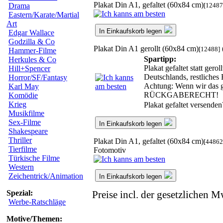
Plakat Din A1, gefaltet (60x84 cm)
[12487
Drama
Eastern/Karate/Martial
Art
In Einkaufskorb legen
Edgar Wallace
Godzilla & Co
Plakat Din A1 gerollt (60x84 cm)
[12488]
Hammer-Filme
Spartipp:
Herkules & Co
Plakat gefaltet statt ger
Hill+Spencer
Deutschlands, restliches
Horror/SF/Fantasy
Achtung: Wenn wir das ge
Karl May
RÜCKGABERECHT!
Komödie
Krieg
Plakat gefaltet versende
Musikfilme
Sex-Filme
In Einkaufskorb legen
Shakespeare
Thriller
Plakat Din A1, gefaltet (60x84 cm)
[44862
Tierfilme
Fotomotiv
Türkische Filme
Western
Zeichentrick/Animation
In Einkaufskorb legen
Spezial:
Preise incl. der gesetzlichen M
Werbe-Ratschläge
Motive/Themen: