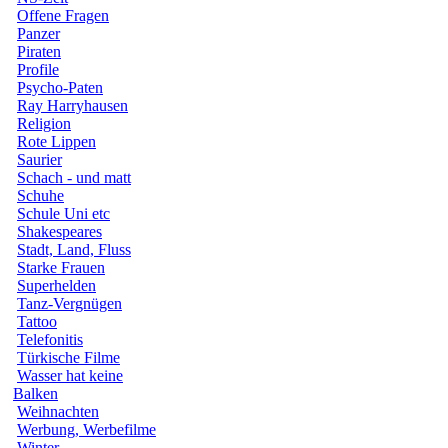
Offene Fragen
Panzer
Piraten
Profile
Psycho-Paten
Ray Harryhausen
Religion
Rote Lippen
Saurier
Schach - und matt
Schuhe
Schule Uni etc
Shakespeares
Stadt, Land, Fluss
Starke Frauen
Superhelden
Tanz-Vergnügen
Tattoo
Telefonitis
Türkische Filme
Wasser hat keine
Balken
Weihnachten
Werbung, Werbefilme
Winter