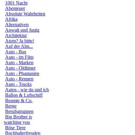
1001 Nacht
Abenteuer
Absolute Wahrheiten
Afrika
Alternativen
Anwalt und Justiz
Architektur
Atom? Ja bitte!
Auf der Alm...
Auto - Bus
Auto - im Film
Auto - Marken
Auto - Oldtimer
Auto - Phantasien
Auto - Rennen
Auto - Trucks
Autos - wie du und ich
Ballon & Luftschiff
Beamte & Co.
Berge
Berufsgruppen
Big Brother is
watching you
Böse Tiere
Buchhalterfreuden