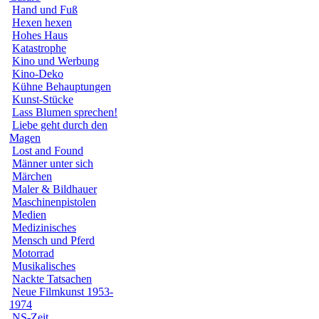
Hand und Fuß
Hexen hexen
Hohes Haus
Katastrophe
Kino und Werbung
Kino-Deko
Kühne Behauptungen
Kunst-Stücke
Lass Blumen sprechen!
Liebe geht durch den
Magen
Lost and Found
Männer unter sich
Märchen
Maler & Bildhauer
Maschinenpistolen
Medien
Medizinisches
Mensch und Pferd
Motorrad
Musikalisches
Nackte Tatsachen
Neue Filmkunst 1953-
1974
NS-Zeit