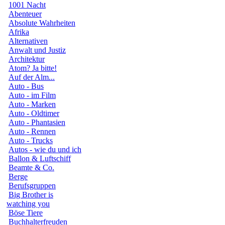
1001 Nacht
Abenteuer
Absolute Wahrheiten
Afrika
Alternativen
Anwalt und Justiz
Architektur
Atom? Ja bitte!
Auf der Alm...
Auto - Bus
Auto - im Film
Auto - Marken
Auto - Oldtimer
Auto - Phantasien
Auto - Rennen
Auto - Trucks
Autos - wie du und ich
Ballon & Luftschiff
Beamte & Co.
Berge
Berufsgruppen
Big Brother is
watching you
Böse Tiere
Buchhalterfreuden