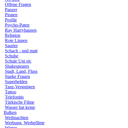
Offene Fragen
Panzer
Piraten
Profile
Psycho-Paten
Ray Harryhausen
Religion
Rote Lippen
Saurier
Schach - und matt
Schuhe
Schule Uni etc
Shakespeares
Stadt, Land, Fluss
Starke Frauen
Superhelden
Tanz-Vergnügen
Tattoo
Telefonitis
Türkische Filme
Wasser hat keine
Balken
Weihnachten
Werbung, Werbefilme
Winter