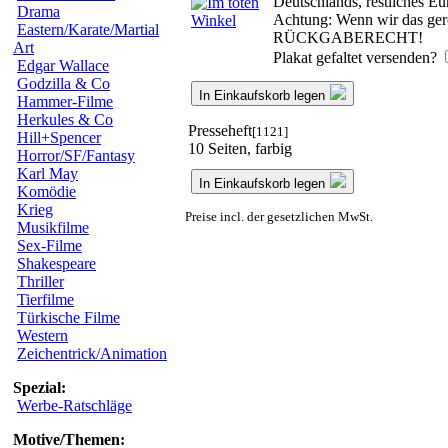
Deutschlands, restliches E
Drama
Achtung: Wenn wir das gerol
Eastern/Karate/Martial
RÜCKGABERECHT!
Art
Plakat gefaltet versenden?
Edgar Wallace
Godzilla & Co
In Einkaufskorb legen
Hammer-Filme
Herkules & Co
Presseheft
[1121]
Hill+Spencer
10 Seiten, farbig
Horror/SF/Fantasy
Karl May
In Einkaufskorb legen
Komödie
Krieg
Preise incl. der gesetzlichen MwSt.
Musikfilme
Sex-Filme
Shakespeare
Thriller
Tierfilme
Türkische Filme
Western
Zeichentrick/Animation
Spezial:
Werbe-Ratschläge
Motive/Themen: