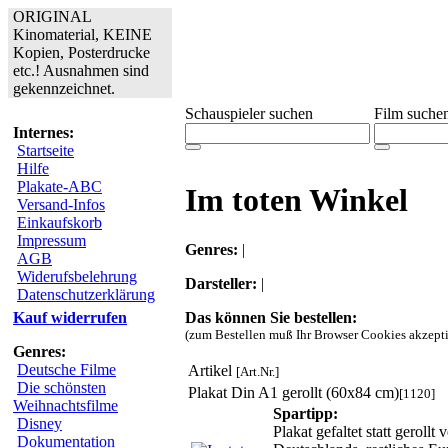
ORIGINAL
Kinomaterial, KEINE
Kopien, Posterdrucke
etc.! Ausnahmen sind
gekennzeichnet.
Schauspieler suchen
Film suche
Internes:
Startseite
Hilfe
Plakate-ABC
Im toten Winkel
Versand-Infos
Einkaufskorb
Impressum
Genres:
|
AGB
Widerufsbelehrung
Darsteller:
|
Datenschutzerklärung
Das können Sie bestellen:
Kauf widerrufen
(zum Bestellen muß Ihr Browser Cookies akzepti
Genres:
Deutsche Filme
Artikel
[Art.Nr.]
Die schönsten
Plakat Din A1 gerollt (60x84 cm)
[1120]
Weihnachtsfilme
Spartipp:
Disney
Plakat gefaltet statt gerol
Dokumentation