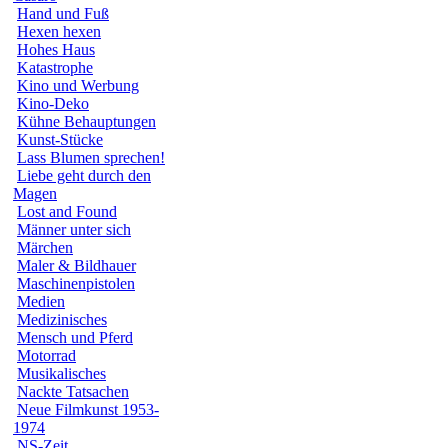
Hand und Fuß
Hexen hexen
Hohes Haus
Katastrophe
Kino und Werbung
Kino-Deko
Kühne Behauptungen
Kunst-Stücke
Lass Blumen sprechen!
Liebe geht durch den
Magen
Lost and Found
Männer unter sich
Märchen
Maler & Bildhauer
Maschinenpistolen
Medien
Medizinisches
Mensch und Pferd
Motorrad
Musikalisches
Nackte Tatsachen
Neue Filmkunst 1953-
1974
NS-Zeit