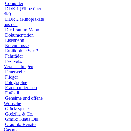
Computer
DDR 1 (Filme über
die)
DDR 2 (Kinoplakate
aus der)
Die Frau im Mann
Dokumentation
Eisenbahn
Erkenntnisse
Erotik ohne Sex ?
Fahrräder
Festivals,
Veranstaltungen
Feuerwehr
Flieger
Fotographie
Frauen unter sich
Fußball
Geheime und offene
Wünsche
Glücksspiele
Godzilla & Co.
Grafik: Klaus Dill
Graphik: Renato
Casaro