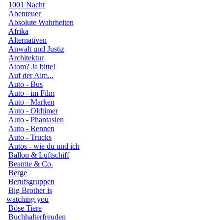
1001 Nacht
Abenteuer
Absolute Wahrheiten
Afrika
Alternativen
Anwalt und Justiz
Architektur
Atom? Ja bitte!
Auf der Alm...
Auto - Bus
Auto - im Film
Auto - Marken
Auto - Oldtimer
Auto - Phantasien
Auto - Rennen
Auto - Trucks
Autos - wie du und ich
Ballon & Luftschiff
Beamte & Co.
Berge
Berufsgruppen
Big Brother is
watching you
Böse Tiere
Buchhalterfreuden