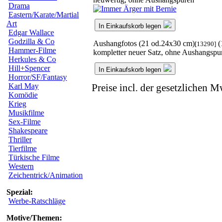
Drama
Eastern/Karate/Martial
Art
In Einkaufskorb legen
Edgar Wallace
Godzilla & Co
Aushangfotos (21 od.24x30 cm)
(
[13290]
Hammer-Filme
kompletter neuer Satz, ohne Aushangspu
Herkules & Co
Hill+Spencer
In Einkaufskorb legen
Horror/SF/Fantasy
Karl May
Preise incl. der gesetzlichen M
Komödie
Krieg
Musikfilme
Sex-Filme
Shakespeare
Thriller
Tierfilme
Türkische Filme
Western
Zeichentrick/Animation
Spezial:
Werbe-Ratschläge
Motive/Themen: