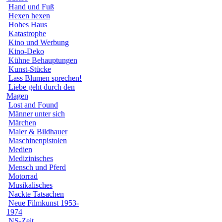
Hand und Fuß
Hexen hexen
Hohes Haus
Katastrophe
Kino und Werbung
Kino-Deko
Kühne Behauptungen
Kunst-Stücke
Lass Blumen sprechen!
Liebe geht durch den
Magen
Lost and Found
Männer unter sich
Märchen
Maler & Bildhauer
Maschinenpistolen
Medien
Medizinisches
Mensch und Pferd
Motorrad
Musikalisches
Nackte Tatsachen
Neue Filmkunst 1953-
1974
NS-Zeit