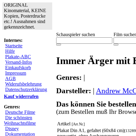
ORIGINAL
Kinomaterial, KEINE
Kopien, Posterdrucke
etc.! Ausnahmen sind
gekennzeichnet.
Schauspieler suchen
Film suche
Internes:
Startseite
Hilfe
Plakate-ABC
Immer Ärger mit 
Versand-Infos
Einkaufskorb
Impressum
Genres:
|
AGB
Widerufsbelehrung
Darsteller:
|
Andrew McC
Datenschutzerklärung
Kauf widerrufen
Das können Sie bestellen
Genres:
(zum Bestellen muß Ihr Browse
Deutsche Filme
Die schönsten
Weihnachtsfilme
Artikel
[Art.Nr.]
Disney
Plakat Din A1, gefaltet (60x84 cm)
[13289
Dokumentation
neuwertig, ohne Aushangspuren