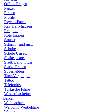
Offene Fragen
Panzer
Piraten
Profile
Psycho-Paten
Ray Harryhausen
Religion
Rote Lippen
Saurier
Schach - und matt
Schuhe
Schule Uni etc
Shakespeares
Stadt, Land, Fluss
Starke Frauen
Superhelden
Tanz-Vergnügen
Tattoo
Telefonitis
Türkische Filme
Wasser hat keine
Balken
Weihnachten
Werbung, Werbefilme
Winter