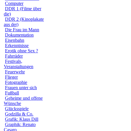
Computer
DDR 1 (Filme über
die)
DDR 2 (Kinoplakate
aus der)
Die Frau im Mann
Dokumentation
Eisenbahn
Erkenntnisse
Erotik ohne Sex ?
Fahrräder
Festivals,
Veranstaltungen
Feuerwehr
Flieger
Fotographie
Frauen unter sich
Fußball
Geheime und offene
Wünsche
Glücksspiele
Godzilla & Co.
Grafik: Klaus Dill
Graphik: Renato
Casaro