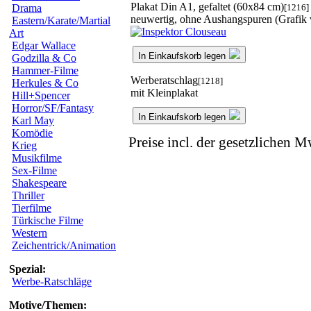
Plakat Din A1, gefaltet (60x84 cm)
[1216]
Drama
neuwertig, ohne Aushangspuren (Grafik 
Eastern/Karate/Martial
Art
Edgar Wallace
In Einkaufskorb legen
Godzilla & Co
Hammer-Filme
Werberatschlag
[1218]
Herkules & Co
mit Kleinplakat
Hill+Spencer
Horror/SF/Fantasy
In Einkaufskorb legen
Karl May
Komödie
Preise incl. der gesetzlichen M
Krieg
Musikfilme
Sex-Filme
Shakespeare
Thriller
Tierfilme
Türkische Filme
Western
Zeichentrick/Animation
Spezial:
Werbe-Ratschläge
Motive/Themen: