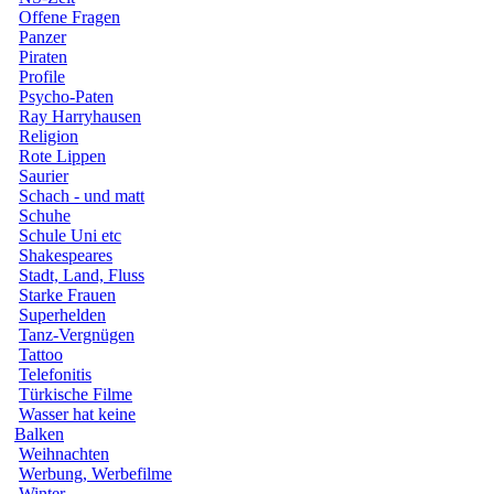
Offene Fragen
Panzer
Piraten
Profile
Psycho-Paten
Ray Harryhausen
Religion
Rote Lippen
Saurier
Schach - und matt
Schuhe
Schule Uni etc
Shakespeares
Stadt, Land, Fluss
Starke Frauen
Superhelden
Tanz-Vergnügen
Tattoo
Telefonitis
Türkische Filme
Wasser hat keine
Balken
Weihnachten
Werbung, Werbefilme
Winter