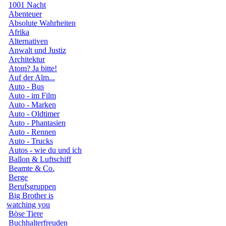
1001 Nacht
Abenteuer
Absolute Wahrheiten
Afrika
Alternativen
Anwalt und Justiz
Architektur
Atom? Ja bitte!
Auf der Alm...
Auto - Bus
Auto - im Film
Auto - Marken
Auto - Oldtimer
Auto - Phantasien
Auto - Rennen
Auto - Trucks
Autos - wie du und ich
Ballon & Luftschiff
Beamte & Co.
Berge
Berufsgruppen
Big Brother is
watching you
Böse Tiere
Buchhalterfreuden