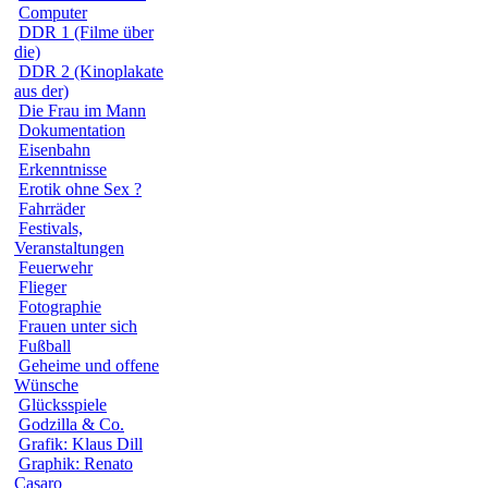
Computer
DDR 1 (Filme über
die)
DDR 2 (Kinoplakate
aus der)
Die Frau im Mann
Dokumentation
Eisenbahn
Erkenntnisse
Erotik ohne Sex ?
Fahrräder
Festivals,
Veranstaltungen
Feuerwehr
Flieger
Fotographie
Frauen unter sich
Fußball
Geheime und offene
Wünsche
Glücksspiele
Godzilla & Co.
Grafik: Klaus Dill
Graphik: Renato
Casaro