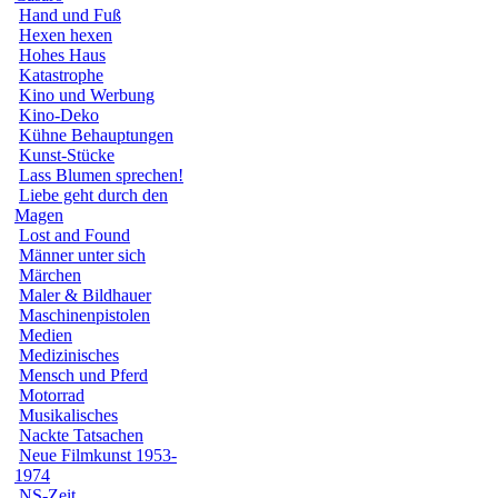
Hand und Fuß
Hexen hexen
Hohes Haus
Katastrophe
Kino und Werbung
Kino-Deko
Kühne Behauptungen
Kunst-Stücke
Lass Blumen sprechen!
Liebe geht durch den
Magen
Lost and Found
Männer unter sich
Märchen
Maler & Bildhauer
Maschinenpistolen
Medien
Medizinisches
Mensch und Pferd
Motorrad
Musikalisches
Nackte Tatsachen
Neue Filmkunst 1953-
1974
NS-Zeit