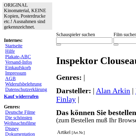
ORIGINAL
Kinomaterial, KEINE
Kopien, Posterdrucke
etc.! Ausnahmen sind
gekennzeichnet.
Schauspieler suchen
Film suche
Internes:
Startseite
Hilfe
Plakate-ABC
Inspektor Clousea
Versand-Infos
Einkaufskorb
Impressum
Genres:
|
AGB
Widerufsbelehrung
Darsteller:
|
Alan Arkin
|
Datenschutzerklärung
Kauf widerrufen
Finlay
|
Genres:
Das können Sie bestellen
Deutsche Filme
Die schönsten
(zum Bestellen muß Ihr Browse
Weihnachtsfilme
Disney
Artikel
[Art.Nr.]
Dokumentation