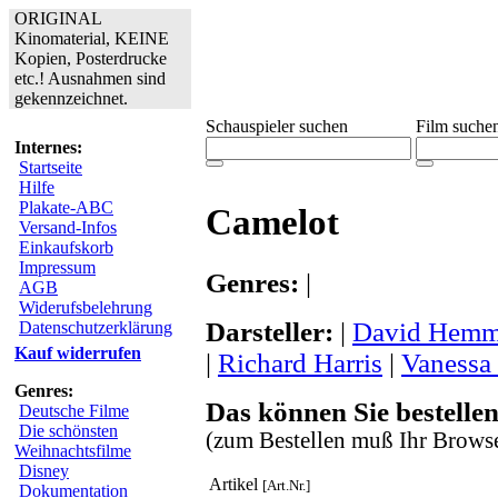
ORIGINAL
Kinomaterial, KEINE
Kopien, Posterdrucke
etc.! Ausnahmen sind
gekennzeichnet.
Schauspieler suchen
Film suche
Internes:
Startseite
Hilfe
Plakate-ABC
Camelot
Versand-Infos
Einkaufskorb
Impressum
Genres:
|
AGB
Widerufsbelehrung
Darsteller:
|
David Hemm
Datenschutzerklärung
Kauf widerrufen
|
Richard Harris
|
Vanessa
Genres:
Das können Sie bestellen
Deutsche Filme
Die schönsten
(zum Bestellen muß Ihr Browse
Weihnachtsfilme
Disney
Artikel
[Art.Nr.]
Dokumentation