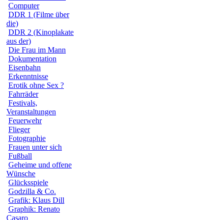
Computer
DDR 1 (Filme über
die)
DDR 2 (Kinoplakate
aus der)
Die Frau im Mann
Dokumentation
Eisenbahn
Erkenntnisse
Erotik ohne Sex ?
Fahrräder
Festivals,
Veranstaltungen
Feuerwehr
Flieger
Fotographie
Frauen unter sich
Fußball
Geheime und offene
Wünsche
Glücksspiele
Godzilla & Co.
Grafik: Klaus Dill
Graphik: Renato
Casaro