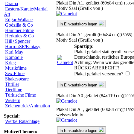
Plakat Din A1, gefaltet (60x84 cm)
[15054
Drama
Motiv Saal (Grafik von )
Eastern/Karate/Martial
Art
Edgar Wallace
In Einkaufskorb legen
Godzilla & Co
Hammer-Filme
Plakat Din A1 gerollt (60x84 cm)
[15055]
Herkules & Co
Motiv Saal (Grafik von )
Hill+Spencer
Spartipp:
Horror/SF/Fantasy
Plakat gefaltet statt gerollt v
Karl May
Deutschlands, restliches Europ
Komödie
Achtung: Wenn wir das gerollte 
Krieg
RÜCKGABERECHT!
Musikfilme
Sex-Filme
Plakat gefaltet versenden?
Shakespeare
Thriller
In Einkaufskorb legen
Tierfilme
Türkische Filme
Plakat Din A0 gefaltet (84x119 cm)
[2099
Western
Zeichentrick/Animation
Plakat Din A1, gefaltet (60x84 cm)
[21592
weisses Motiv
Spezial:
Werbe-Ratschläge
In Einkaufskorb legen
Motive/Themen: