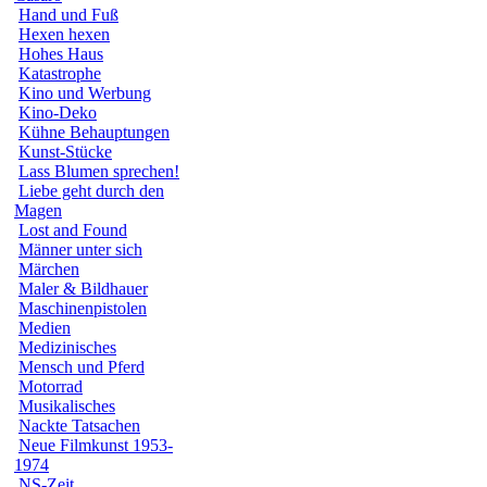
Hand und Fuß
Hexen hexen
Hohes Haus
Katastrophe
Kino und Werbung
Kino-Deko
Kühne Behauptungen
Kunst-Stücke
Lass Blumen sprechen!
Liebe geht durch den
Magen
Lost and Found
Männer unter sich
Märchen
Maler & Bildhauer
Maschinenpistolen
Medien
Medizinisches
Mensch und Pferd
Motorrad
Musikalisches
Nackte Tatsachen
Neue Filmkunst 1953-
1974
NS-Zeit