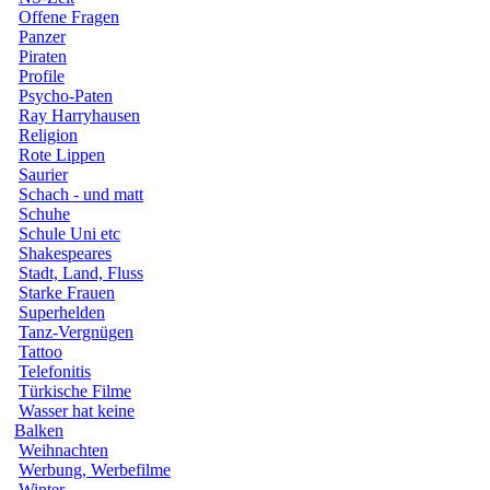
Offene Fragen
Panzer
Piraten
Profile
Psycho-Paten
Ray Harryhausen
Religion
Rote Lippen
Saurier
Schach - und matt
Schuhe
Schule Uni etc
Shakespeares
Stadt, Land, Fluss
Starke Frauen
Superhelden
Tanz-Vergnügen
Tattoo
Telefonitis
Türkische Filme
Wasser hat keine
Balken
Weihnachten
Werbung, Werbefilme
Winter