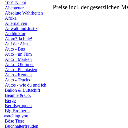
1001 Nacht
Preise incl. der gesetzlichen M
Abenteuer
Absolute Wahrheiten
Afrika
Alternativen
Anwalt und Justiz
Architektur
Atom? Ja bitte!
Auf der Alm...
Auto - Bus
Auto - im Film
Auto - Marken
Auto - Oldtimer
Auto - Phantasien
Auto - Rennen
Auto - Trucks
Autos - wie du und ich
Ballon & Luftschiff
Beamte & Co.
Berge
Berufsgruppen
Big Brother is
watching you
Böse Tiere
Buchhalterfreuden