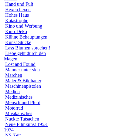
Hand und Fuß
Hexen hexen
Hohes Haus
Katastrophe
Kino und Werbung
Kino-Deko
Kühne Behauptungen
Kunst-Stücke
Lass Blumen sprechen!
Liebe geht durch den
Magen
Lost and Found
Männer unter sich
Märchen
Maler & Bildhauer
Maschinenpistolen
Medien
Medizinisches
Mensch und Pferd
Motorrad
Musikalisches
Nackte Tatsachen
Neue Filmkunst 1953-
1974
NS-Zeit