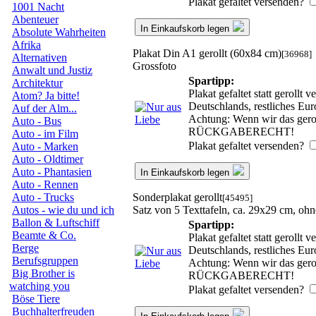
Plakat gefaltet versenden?
1001 Nacht
Abenteuer
In Einkaufskorb legen
Absolute Wahrheiten
Afrika
Plakat Din A1 gerollt (60x84 cm)
[36968]
Alternativen
Grossfoto
Anwalt und Justiz
Spartipp:
Architektur
Plakat gefaltet statt geroll
Atom? Ja bitte!
Deutschlands, restliches Eu
Auf der Alm...
Achtung: Wenn wir das geroll
Auto - Bus
RÜCKGABERECHT!
Auto - im Film
Plakat gefaltet versenden?
Auto - Marken
Auto - Oldtimer
Auto - Phantasien
In Einkaufskorb legen
Auto - Rennen
Sonderplakat gerollt
Auto - Trucks
[45495]
Satz von 5 Texttafeln, ca. 29x29 cm, o
Autos - wie du und ich
Ballon & Luftschiff
Spartipp:
Beamte & Co.
Plakat gefaltet statt geroll
Berge
Deutschlands, restliches Eu
Berufsgruppen
Achtung: Wenn wir das geroll
Big Brother is
RÜCKGABERECHT!
watching you
Plakat gefaltet versenden?
Böse Tiere
Buchhalterfreuden