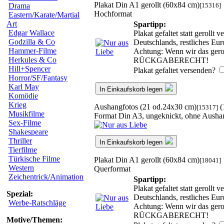
Plakat Din A1 gerollt (60x84 cm)
[15316]
Drama
Hochformat
Eastern/Karate/Martial
Art
Spartipp:
Edgar Wallace
Plakat gefaltet statt geroll
Godzilla & Co
Deutschlands, restliches Eu
Hammer-Filme
Achtung: Wenn wir das geroll
Herkules & Co
RÜCKGABERECHT!
Hill+Spencer
Plakat gefaltet versenden?
Horror/SF/Fantasy
Karl May
In Einkaufskorb legen
Komödie
Krieg
Aushangfotos (21 od.24x30 cm)
(
[15317]
Musikfilme
Format Din A3, ungeknickt, ohne Ausha
Sex-Filme
Shakespeare
Thriller
In Einkaufskorb legen
Tierfilme
Türkische Filme
Plakat Din A1 gerollt (60x84 cm)
[18041]
Western
Querformat
Zeichentrick/Animation
Spartipp:
Plakat gefaltet statt geroll
Spezial:
Deutschlands, restliches Eu
Werbe-Ratschläge
Achtung: Wenn wir das geroll
RÜCKGABERECHT!
Motive/Themen: