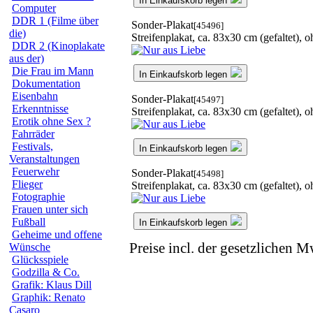
In Einkaufskorb legen
Computer
DDR 1 (Filme über
Sonder-Plakat
[45496]
die)
Streifenplakat, ca. 83x30 cm (gefaltet),
DDR 2 (Kinoplakate
aus der)
Die Frau im Mann
In Einkaufskorb legen
Dokumentation
Eisenbahn
Sonder-Plakat
[45497]
Erkenntnisse
Streifenplakat, ca. 83x30 cm (gefaltet),
Erotik ohne Sex ?
Fahrräder
Festivals,
In Einkaufskorb legen
Veranstaltungen
Feuerwehr
Sonder-Plakat
[45498]
Flieger
Streifenplakat, ca. 83x30 cm (gefaltet),
Fotographie
Frauen unter sich
Fußball
In Einkaufskorb legen
Geheime und offene
Preise incl. der gesetzlichen M
Wünsche
Glücksspiele
Godzilla & Co.
Grafik: Klaus Dill
Graphik: Renato
Casaro