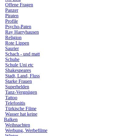
Offene Fragen
Panzer
Piraten
Profile
Psycho-Paten
Ray Harryhausen
Religion
Rote Lippen
Saurier
Schach - und matt
Schuhe
Schule Uni etc
Shakespeares
Stadt, Land, Fluss
Starke Frauen
Superhelden
Tanz-Vergnügen
Tattoo
Telefonitis
Türkische Filme
Wasser hat keine
Balken
Weihnachten
Werbung, Werbefilme
Winter