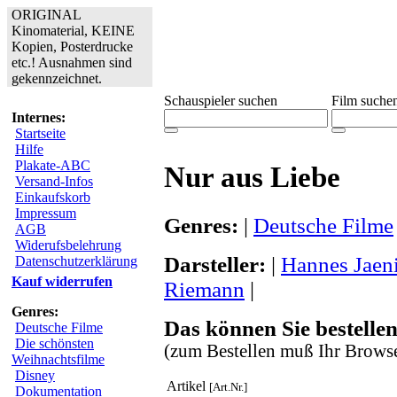
ORIGINAL
Kinomaterial, KEINE
Kopien, Posterdrucke
etc.! Ausnahmen sind
gekennzeichnet.
Schauspieler suchen
Film suche
Internes:
Startseite
Hilfe
Plakate-ABC
Nur aus Liebe
Versand-Infos
Einkaufskorb
Impressum
Genres:
|
Deutsche Filme
AGB
Widerufsbelehrung
Darsteller:
|
Hannes Jaen
Datenschutzerklärung
Kauf widerrufen
Riemann
|
Genres:
Das können Sie bestellen
Deutsche Filme
Die schönsten
(zum Bestellen muß Ihr Browse
Weihnachtsfilme
Disney
Artikel
[Art.Nr.]
Dokumentation