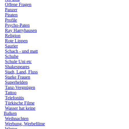
Offene Fragen
Panzer
Piraten
Profile
Psycho-Paten
Ray Harryhausen
Religion
Rote Lippen
Saurier
Schach - und matt
Schuhe
Schule Uni etc
Shakespeares
Stadt, Land, Fluss
Starke Frauen
Superhelden
Tanz-Vergnügen
Tattoo
Telefonitis
Türkische Filme
Wasser hat keine
Balken
Weihnachten
Werbung, Werbefilme
Winter