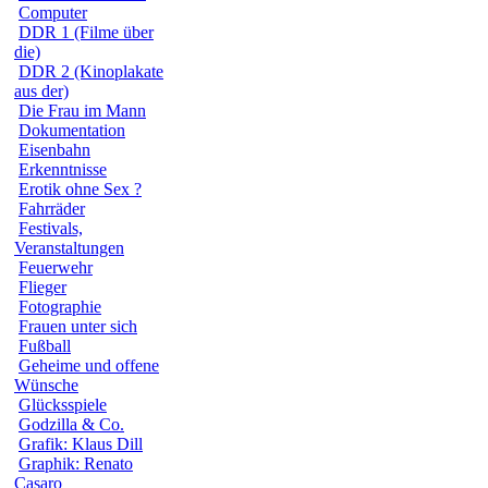
Computer
DDR 1 (Filme über
die)
DDR 2 (Kinoplakate
aus der)
Die Frau im Mann
Dokumentation
Eisenbahn
Erkenntnisse
Erotik ohne Sex ?
Fahrräder
Festivals,
Veranstaltungen
Feuerwehr
Flieger
Fotographie
Frauen unter sich
Fußball
Geheime und offene
Wünsche
Glücksspiele
Godzilla & Co.
Grafik: Klaus Dill
Graphik: Renato
Casaro