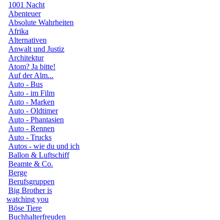
1001 Nacht
Abenteuer
Absolute Wahrheiten
Afrika
Alternativen
Anwalt und Justiz
Architektur
Atom? Ja bitte!
Auf der Alm...
Auto - Bus
Auto - im Film
Auto - Marken
Auto - Oldtimer
Auto - Phantasien
Auto - Rennen
Auto - Trucks
Autos - wie du und ich
Ballon & Luftschiff
Beamte & Co.
Berge
Berufsgruppen
Big Brother is
watching you
Böse Tiere
Buchhalterfreuden