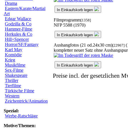
Drama
Eastern/Karate/Martial
In Einkaufskorb legen
Art
Edgar Wallace
Filmprogramm
[1358]
Godzilla & Co
NFP 5588 (1970)
Hammer-Filme
Herkules & Co
In Einkaufskorb legen
Hill+Spencer
Horror/SF/Fantasy
Aushangfotos (21 od.24x30 cm)
(
[22967]
Karl May
kompletter neuer Satz ohne Aushangspur
Komödie
Krieg
Musikfilme
In Einkaufskorb legen
Sex-Filme
Preise incl. der gesetzlichen M
Shakespeare
Thriller
Tierfilme
Türkische Filme
Western
Zeichentrick/Animation
Spezial:
Werbe-Ratschläge
Motive/Themen: