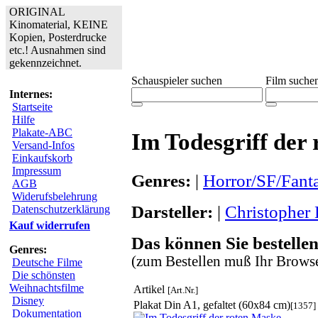
ORIGINAL
Kinomaterial, KEINE
Kopien, Posterdrucke
etc.! Ausnahmen sind
gekennzeichnet.
Schauspieler suchen
Film suche
Internes:
Startseite
Hilfe
Plakate-ABC
Im Todesgriff der
Versand-Infos
Einkaufskorb
Impressum
Genres:
|
Horror/SF/Fant
AGB
Widerufsbelehrung
Darsteller:
|
Christopher 
Datenschutzerklärung
Kauf widerrufen
Das können Sie bestellen
Genres:
(zum Bestellen muß Ihr Browse
Deutsche Filme
Die schönsten
Weihnachtsfilme
Artikel
[Art.Nr.]
Disney
Plakat Din A1, gefaltet (60x84 cm)
[1357]
Dokumentation