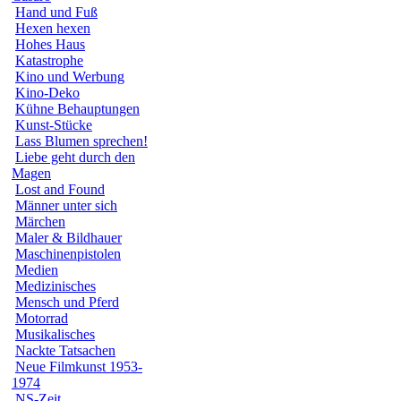
Hand und Fuß
Hexen hexen
Hohes Haus
Katastrophe
Kino und Werbung
Kino-Deko
Kühne Behauptungen
Kunst-Stücke
Lass Blumen sprechen!
Liebe geht durch den
Magen
Lost and Found
Männer unter sich
Märchen
Maler & Bildhauer
Maschinenpistolen
Medien
Medizinisches
Mensch und Pferd
Motorrad
Musikalisches
Nackte Tatsachen
Neue Filmkunst 1953-
1974
NS-Zeit