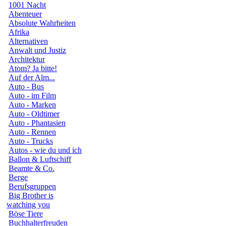
1001 Nacht
Abenteuer
Absolute Wahrheiten
Afrika
Alternativen
Anwalt und Justiz
Architektur
Atom? Ja bitte!
Auf der Alm...
Auto - Bus
Auto - im Film
Auto - Marken
Auto - Oldtimer
Auto - Phantasien
Auto - Rennen
Auto - Trucks
Autos - wie du und ich
Ballon & Luftschiff
Beamte & Co.
Berge
Berufsgruppen
Big Brother is
watching you
Böse Tiere
Buchhalterfreuden