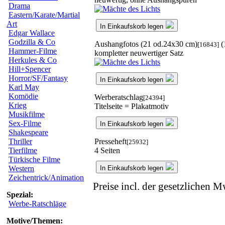
Drama
Eastern/Karate/Martial
Art
In Einkaufskorb legen
Edgar Wallace
Godzilla & Co
Aushangfotos (21 od.24x30 cm)
(
[16843]
Hammer-Filme
kompletter neuwertiger Satz
Herkules & Co
Hill+Spencer
Horror/SF/Fantasy
In Einkaufskorb legen
Karl May
Komödie
Werberatschlag
[24394]
Krieg
Titelseite = Plakatmotiv
Musikfilme
Sex-Filme
In Einkaufskorb legen
Shakespeare
Presseheft
Thriller
[25932]
4 Seiten
Tierfilme
Türkische Filme
In Einkaufskorb legen
Western
Zeichentrick/Animation
Preise incl. der gesetzlichen M
Spezial:
Werbe-Ratschläge
Motive/Themen: