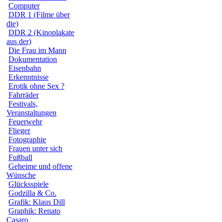
Computer
DDR 1 (Filme über
die)
DDR 2 (Kinoplakate
aus der)
Die Frau im Mann
Dokumentation
Eisenbahn
Erkenntnisse
Erotik ohne Sex ?
Fahrräder
Festivals,
Veranstaltungen
Feuerwehr
Flieger
Fotographie
Frauen unter sich
Fußball
Geheime und offene
Wünsche
Glücksspiele
Godzilla & Co.
Grafik: Klaus Dill
Graphik: Renato
Casaro