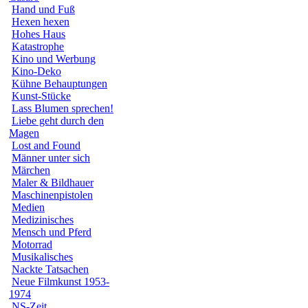
Hand und Fuß
Hexen hexen
Hohes Haus
Katastrophe
Kino und Werbung
Kino-Deko
Kühne Behauptungen
Kunst-Stücke
Lass Blumen sprechen!
Liebe geht durch den
Magen
Lost and Found
Männer unter sich
Märchen
Maler & Bildhauer
Maschinenpistolen
Medien
Medizinisches
Mensch und Pferd
Motorrad
Musikalisches
Nackte Tatsachen
Neue Filmkunst 1953-
1974
NS-Zeit