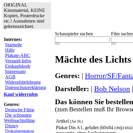
ORIGINAL
Kinomaterial, KEINE
Kopien, Posterdrucke
etc.! Ausnahmen sind
gekennzeichnet.
Schauspieler suchen
Film suche
Internes:
Startseite
Hilfe
Plakate-ABC
Mächte des Lichts
Versand-Infos
Einkaufskorb
Impressum
Genres:
|
Horror/SF/Fant
AGB
Widerufsbelehrung
Darsteller:
|
Bob Nelson
Datenschutzerklärung
Kauf widerrufen
Das können Sie bestellen
Genres:
(zum Bestellen muß Ihr Browse
Deutsche Filme
Die schönsten
Weihnachtsfilme
Artikel
[Art.Nr.]
Disney
Plakat Din A1, gefaltet (60x84 cm)
[16842
Dokumentation
neuwertig, ohne Aushangspuren