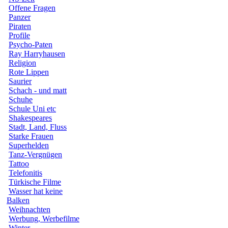
Offene Fragen
Panzer
Piraten
Profile
Psycho-Paten
Ray Harryhausen
Religion
Rote Lippen
Saurier
Schach - und matt
Schuhe
Schule Uni etc
Shakespeares
Stadt, Land, Fluss
Starke Frauen
Superhelden
Tanz-Vergnügen
Tattoo
Telefonitis
Türkische Filme
Wasser hat keine
Balken
Weihnachten
Werbung, Werbefilme
Winter