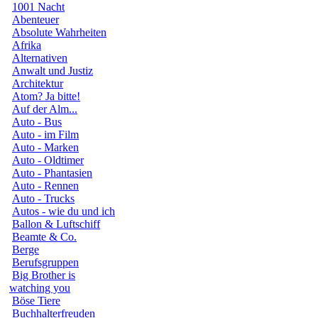
1001 Nacht
Abenteuer
Absolute Wahrheiten
Afrika
Alternativen
Anwalt und Justiz
Architektur
Atom? Ja bitte!
Auf der Alm...
Auto - Bus
Auto - im Film
Auto - Marken
Auto - Oldtimer
Auto - Phantasien
Auto - Rennen
Auto - Trucks
Autos - wie du und ich
Ballon & Luftschiff
Beamte & Co.
Berge
Berufsgruppen
Big Brother is
watching you
Böse Tiere
Buchhalterfreuden