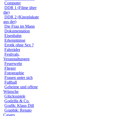
Computer
DDR 1 (Filme über
die)
DDR 2 (Kinoplakate
aus der)
Die Frau im Mann
Dokumentation
Eisenbahn
Erkenntnisse
Erotik ohne Sex ?
Fahrräder
Festivals,
Veranstaltungen
Feuerwehr
Flieger
Fotographie
Frauen unter sich
Fußball
Geheime und offene
Wünsche
Glücksspiele
Godzilla & Co.
Grafik: Klaus Dill
Graphik: Renato
Casaro