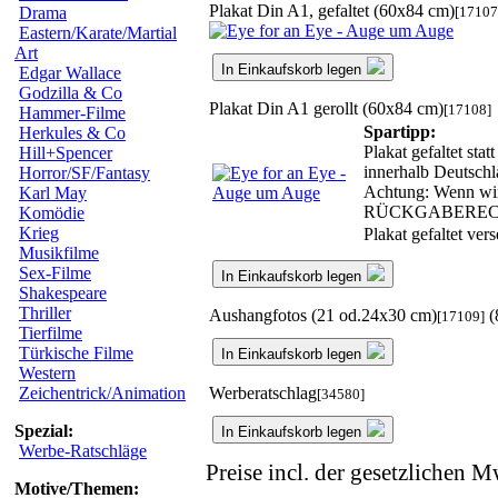
Plakat Din A1, gefaltet (60x84 cm)
[17107
Drama
Eastern/Karate/Martial
Art
In Einkaufskorb legen
Edgar Wallace
Godzilla & Co
Plakat Din A1 gerollt (60x84 cm)
[17108]
Hammer-Filme
Spartipp:
Herkules & Co
Plakat gefaltet sta
Hill+Spencer
innerhalb Deutschl
Horror/SF/Fantasy
Achtung: Wenn wir 
Karl May
RÜCKGABEREC
Komödie
Krieg
Plakat gefaltet ve
Musikfilme
Sex-Filme
In Einkaufskorb legen
Shakespeare
Thriller
Aushangfotos (21 od.24x30 cm)
(
[17109]
Tierfilme
Türkische Filme
In Einkaufskorb legen
Western
Werberatschlag
Zeichentrick/Animation
[34580]
Spezial:
In Einkaufskorb legen
Werbe-Ratschläge
Preise incl. der gesetzlichen M
Motive/Themen: