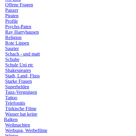
Offene Fragen
Panzer
Piraten
Profile
Psycho-Paten
Ray Harryhausen
Religion
Rote Lippen
Saurier
Schach - und matt
Schuhe
Schule Uni etc
Shakespeares
Stadt, Land, Fluss
Starke Frauen
Superhelden
Tanz-Vergnügen
Tattoo
Telefonitis
Türkische Filme
Wasser hat keine
Balken
Weihnachten
Werbung, Werbefilme
Winter