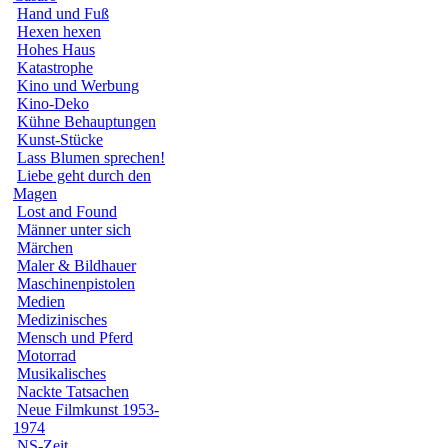
Hand und Fuß
Hexen hexen
Hohes Haus
Katastrophe
Kino und Werbung
Kino-Deko
Kühne Behauptungen
Kunst-Stücke
Lass Blumen sprechen!
Liebe geht durch den
Magen
Lost and Found
Männer unter sich
Märchen
Maler & Bildhauer
Maschinenpistolen
Medien
Medizinisches
Mensch und Pferd
Motorrad
Musikalisches
Nackte Tatsachen
Neue Filmkunst 1953-
1974
NS-Zeit