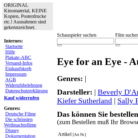
ORIGINAL
Kinomaterial, KEINE
Kopien, Posterdrucke
etc.! Ausnahmen sind
gekennzeichnet.
Schauspieler suchen
Film suche
Internes:
Startseite
Hilfe
Plakate-ABC
Eye for an Eye - 
Versand-Infos
Einkaufskorb
Impressum
Genres:
|
AGB
Widerufsbelehrung
Darsteller:
|
Beverly D'A
Datenschutzerklärung
Kauf widerrufen
Kiefer Sutherland
|
Sally 
Genres:
Das können Sie bestellen
Deutsche Filme
Die schönsten
(zum Bestellen muß Ihr Browse
Weihnachtsfilme
Disney
Artikel
[Art.Nr.]
Dokumentation