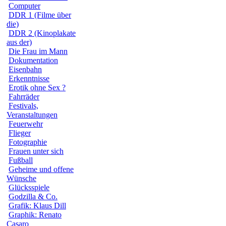
Computer
DDR 1 (Filme über
die)
DDR 2 (Kinoplakate
aus der)
Die Frau im Mann
Dokumentation
Eisenbahn
Erkenntnisse
Erotik ohne Sex ?
Fahrräder
Festivals,
Veranstaltungen
Feuerwehr
Flieger
Fotographie
Frauen unter sich
Fußball
Geheime und offene
Wünsche
Glücksspiele
Godzilla & Co.
Grafik: Klaus Dill
Graphik: Renato
Casaro