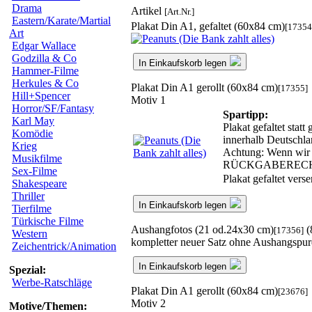
Drama
Artikel
[Art.Nr.]
Eastern/Karate/Martial
Plakat Din A1, gefaltet (60x84 cm)
[17354
Art
Edgar Wallace
Godzilla & Co
In Einkaufskorb legen
Hammer-Filme
Herkules & Co
Plakat Din A1 gerollt (60x84 cm)
[17355]
Hill+Spencer
Motiv 1
Horror/SF/Fantasy
Spartipp:
Karl May
Plakat gefaltet stat
Komödie
innerhalb Deutschla
Krieg
Achtung: Wenn wir d
Musikfilme
RÜCKGABEREC
Sex-Filme
Plakat gefaltet ver
Shakespeare
Thriller
In Einkaufskorb legen
Tierfilme
Türkische Filme
Aushangfotos (21 od.24x30 cm)
(
[17356]
Western
kompletter neuer Satz ohne Aushangspu
Zeichentrick/Animation
In Einkaufskorb legen
Spezial:
Werbe-Ratschläge
Plakat Din A1 gerollt (60x84 cm)
[23676]
Motiv 2
Motive/Themen: