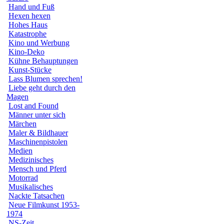
Hand und Fuß
Hexen hexen
Hohes Haus
Katastrophe
Kino und Werbung
Kino-Deko
Kühne Behauptungen
Kunst-Stücke
Lass Blumen sprechen!
Liebe geht durch den
Magen
Lost and Found
Männer unter sich
Märchen
Maler & Bildhauer
Maschinenpistolen
Medien
Medizinisches
Mensch und Pferd
Motorrad
Musikalisches
Nackte Tatsachen
Neue Filmkunst 1953-
1974
NS-Zeit