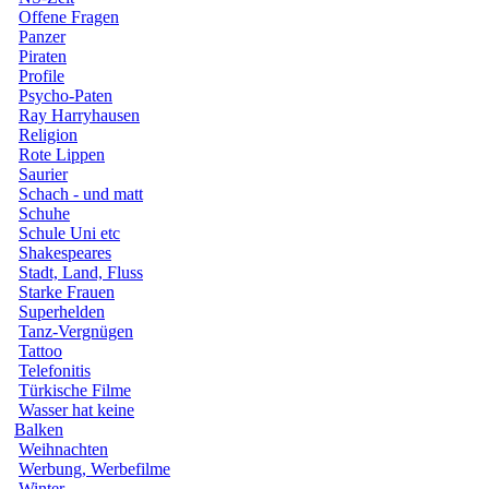
Offene Fragen
Panzer
Piraten
Profile
Psycho-Paten
Ray Harryhausen
Religion
Rote Lippen
Saurier
Schach - und matt
Schuhe
Schule Uni etc
Shakespeares
Stadt, Land, Fluss
Starke Frauen
Superhelden
Tanz-Vergnügen
Tattoo
Telefonitis
Türkische Filme
Wasser hat keine
Balken
Weihnachten
Werbung, Werbefilme
Winter