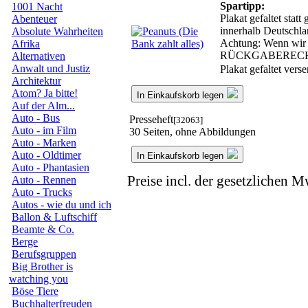
Spartipp:
1001 Nacht
Plakat gefaltet stat
Abenteuer
innerhalb Deutschla
Absolute Wahrheiten
Achtung: Wenn wir d
Afrika
RÜCKGABEREC
Alternativen
Anwalt und Justiz
Plakat gefaltet ver
Architektur
Atom? Ja bitte!
In Einkaufskorb legen
Auf der Alm...
Auto - Bus
Presseheft
[32063]
Auto - im Film
30 Seiten, ohne Abbildungen
Auto - Marken
Auto - Oldtimer
In Einkaufskorb legen
Auto - Phantasien
Preise incl. der gesetzlichen M
Auto - Rennen
Auto - Trucks
Autos - wie du und ich
Ballon & Luftschiff
Beamte & Co.
Berge
Berufsgruppen
Big Brother is
watching you
Böse Tiere
Buchhalterfreuden