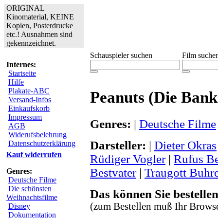
ORIGINAL
Kinomaterial, KEINE
Kopien, Posterdrucke
etc.! Ausnahmen sind
gekennzeichnet.
Schauspieler suchen
Film suche
Internes:
Startseite
Hilfe
Plakate-ABC
Peanuts (Die Bank 
Versand-Infos
Einkaufskorb
Impressum
Genres:
|
Deutsche Filme
AGB
Widerufsbelehrung
Darsteller:
|
Dieter Okras
Datenschutzerklärung
Kauf widerrufen
Rüdiger Vogler
|
Rufus B
Bestvater
|
Traugott Buhr
Genres:
Deutsche Filme
Die schönsten
Das können Sie bestellen
Weihnachtsfilme
(zum Bestellen muß Ihr Browse
Disney
Dokumentation