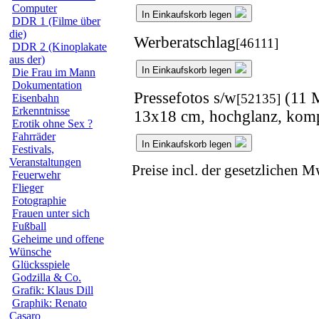
Computer
In Einkaufskorb legen
DDR 1 (Filme über
die)
Werberatschlag
[46111]
DDR 2 (Kinoplakate
aus der)
In Einkaufskorb legen
Die Frau im Mann
Dokumentation
Pressefotos s/w
(11 M
[52135]
Eisenbahn
Erkenntnisse
13x18 cm, hochglanz, kompl
Erotik ohne Sex ?
Fahrräder
In Einkaufskorb legen
Festivals,
Veranstaltungen
Preise incl. der gesetzlichen M
Feuerwehr
Flieger
Fotographie
Frauen unter sich
Fußball
Geheime und offene
Wünsche
Glücksspiele
Godzilla & Co.
Grafik: Klaus Dill
Graphik: Renato
Casaro