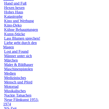
Hand und Fuß
Hexen hexen
Hohes Haus
Katastrophe
Kino und Werbung
Kino-Deko
Kühne Behauptungen
Kunst-Stücke
Lass Blumen sprechen!
Liebe geht durch den
Magen
Lost and Found
Männer unter sich
Märchen
Maler & Bildhauer
Maschinenpistolen
Medien
Medizinisches
Mensch und Pferd
Motorrad
Musikalisches
Nackte Tatsachen
Neue Filmkunst 1953-
1974
NS-Zeit