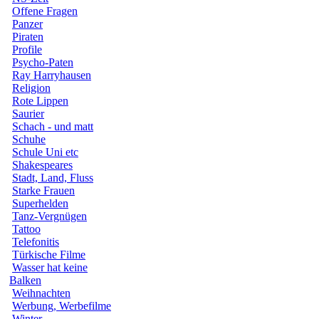
Offene Fragen
Panzer
Piraten
Profile
Psycho-Paten
Ray Harryhausen
Religion
Rote Lippen
Saurier
Schach - und matt
Schuhe
Schule Uni etc
Shakespeares
Stadt, Land, Fluss
Starke Frauen
Superhelden
Tanz-Vergnügen
Tattoo
Telefonitis
Türkische Filme
Wasser hat keine
Balken
Weihnachten
Werbung, Werbefilme
Winter