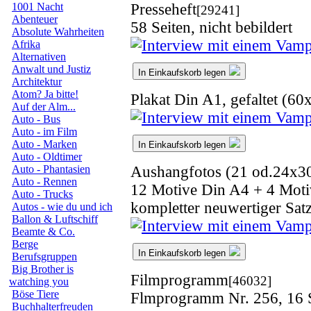
Presseheft
1001 Nacht
[29241]
Abenteuer
58 Seiten, nicht bebildert
Absolute Wahrheiten
Afrika
Alternativen
Anwalt und Justiz
In Einkaufskorb legen
Architektur
Atom? Ja bitte!
Plakat Din A1, gefaltet (6
Auf der Alm...
Auto - Bus
Auto - im Film
Auto - Marken
In Einkaufskorb legen
Auto - Oldtimer
Aushangfotos (21 od.24x3
Auto - Phantasien
Auto - Rennen
12 Motive Din A4 + 4 Motiv
Auto - Trucks
kompletter neuwertiger Sat
Autos - wie du und ich
Ballon & Luftschiff
Beamte & Co.
Berge
In Einkaufskorb legen
Berufsgruppen
Big Brother is
Filmprogramm
[46032]
watching you
Böse Tiere
Flmprogramm Nr. 256, 16 
Buchhalterfreuden