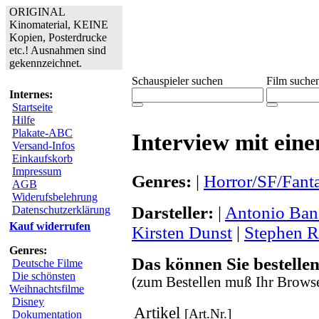
ORIGINAL
Kinomaterial, KEINE
Kopien, Posterdrucke
etc.! Ausnahmen sind
gekennzeichnet.
Schauspieler suchen
Film suche
Internes:
Startseite
Hilfe
Plakate-ABC
Interview mit ein
Versand-Infos
Einkaufskorb
Impressum
Genres:
|
Horror/SF/Fant
AGB
Widerufsbelehrung
Darsteller:
|
Antonio Ban
Datenschutzerklärung
Kauf widerrufen
Kirsten Dunst
|
Stephen R
Genres:
Das können Sie bestellen
Deutsche Filme
Die schönsten
(zum Bestellen muß Ihr Browse
Weihnachtsfilme
Disney
Artikel
[Art.Nr.]
Dokumentation