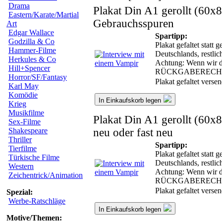
Drama
Plakat Din A1 gerollt (60x
Eastern/Karate/Martial
Gebrauchsspuren
Art
Edgar Wallace
Spartipp:
Godzilla & Co
Plakat gefaltet statt
Hammer-Filme
Deutschlands, restli
Herkules & Co
Achtung: Wenn wir das
Hill+Spencer
RÜCKGABERECH
Horror/SF/Fantasy
Plakat gefaltet vers
Karl May
Komödie
In Einkaufskorb legen
Krieg
Musikfilme
Plakat Din A1 gerollt (60x
Sex-Filme
neu oder fast neu
Shakespeare
Thriller
Spartipp:
Tierfilme
Plakat gefaltet statt
Türkische Filme
Deutschlands, restli
Western
Achtung: Wenn wir das
Zeichentrick/Animation
RÜCKGABERECH
Plakat gefaltet vers
Spezial:
Werbe-Ratschläge
In Einkaufskorb legen
Motive/Themen: