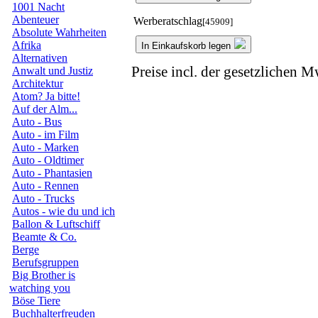
1001 Nacht
Abenteuer
Werberatschlag
[45909]
Absolute Wahrheiten
Afrika
In Einkaufskorb legen
Alternativen
Preise incl. der gesetzlichen M
Anwalt und Justiz
Architektur
Atom? Ja bitte!
Auf der Alm...
Auto - Bus
Auto - im Film
Auto - Marken
Auto - Oldtimer
Auto - Phantasien
Auto - Rennen
Auto - Trucks
Autos - wie du und ich
Ballon & Luftschiff
Beamte & Co.
Berge
Berufsgruppen
Big Brother is
watching you
Böse Tiere
Buchhalterfreuden