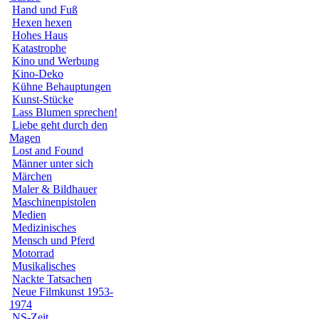
Hand und Fuß
Hexen hexen
Hohes Haus
Katastrophe
Kino und Werbung
Kino-Deko
Kühne Behauptungen
Kunst-Stücke
Lass Blumen sprechen!
Liebe geht durch den
Magen
Lost and Found
Männer unter sich
Märchen
Maler & Bildhauer
Maschinenpistolen
Medien
Medizinisches
Mensch und Pferd
Motorrad
Musikalisches
Nackte Tatsachen
Neue Filmkunst 1953-
1974
NS-Zeit