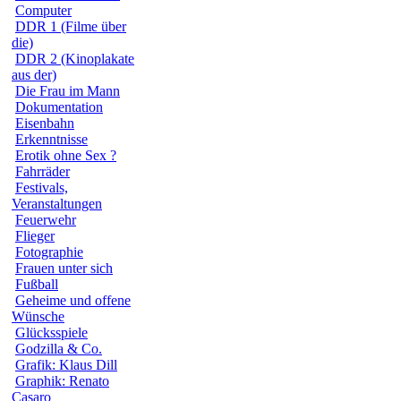
Computer
DDR 1 (Filme über
die)
DDR 2 (Kinoplakate
aus der)
Die Frau im Mann
Dokumentation
Eisenbahn
Erkenntnisse
Erotik ohne Sex ?
Fahrräder
Festivals,
Veranstaltungen
Feuerwehr
Flieger
Fotographie
Frauen unter sich
Fußball
Geheime und offene
Wünsche
Glücksspiele
Godzilla & Co.
Grafik: Klaus Dill
Graphik: Renato
Casaro