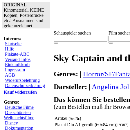
ORIGINAL
Kinomaterial, KEINE
Kopien, Posterdrucke
etc.! Ausnahmen sind
gekennzeichnet.
Schauspieler suchen
Film suche
Internes:
Startseite
Hilfe
Plakate-ABC
Sky Captain and 
Versand-Infos
Einkaufskorb
Impressum
Genres:
|
Horror/SF/Fant
AGB
Widerufsbelehrung
Darsteller:
|
Angelina Jol
Datenschutzerklärung
Kauf widerrufen
Das können Sie bestellen
Genres:
(zum Bestellen muß Ihr Browse
Deutsche Filme
Die schönsten
Weihnachtsfilme
Artikel
[Art.Nr.]
Disney
Plakat Din A1 gerollt (60x84 cm)
[19387]
Dokumentation