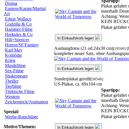
Spartipp:
Drama
Plakat gefaltet
Eastern/Karate/Martial
innerhalb Deut
Art
Achtung: Wenn w
Edgar Wallace
KEIN RÜCK
Godzilla & Co
Plakat gefaltet
Hammer-Filme
Herkules & Co
In Einkaufskorb legen
Hill+Spencer
Horror/SF/Fantasy
Aushangfotos (21 od.24x30 cm)
(
[19500]
Karl May
kompletter neuer Satz, ohne Aushangspu
Komödie
Krieg
Musikfilme
In Einkaufskorb legen
Sex-Filme
Shakespeare
Sonderplakat gerollt
[39546]
Thriller
US-Plakat, ca. 69x104 cm
Tierfilme
Spartipp:
Türkische Filme
Plakat gefaltet
Western
innerhalb Deut
Zeichentrick/Animation
Achtung: Wenn w
KEIN RÜCK
Spezial:
Plakat gefaltet
Werbe-Ratschläge
Motive/Themen:
In Einkaufskorb legen