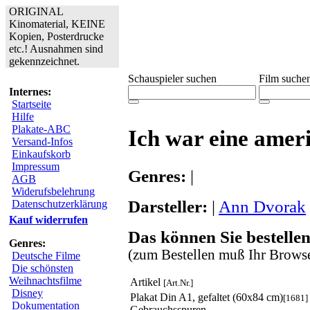
ORIGINAL
Kinomaterial, KEINE
Kopien, Posterdrucke
etc.! Ausnahmen sind
gekennzeichnet.
Schauspieler suchen
Film suche
Internes:
Startseite
Hilfe
Plakate-ABC
Ich war eine amer
Versand-Infos
Einkaufskorb
Impressum
Genres:
|
AGB
Widerufsbelehrung
Darsteller:
|
Ann Dvorak
Datenschutzerklärung
Kauf widerrufen
Das können Sie bestellen
Genres:
(zum Bestellen muß Ihr Browse
Deutsche Filme
Die schönsten
Weihnachtsfilme
Artikel
[Art.Nr.]
Disney
Plakat Din A1, gefaltet (60x84 cm)
[1681]
Dokumentation
Gebrauchsspuren