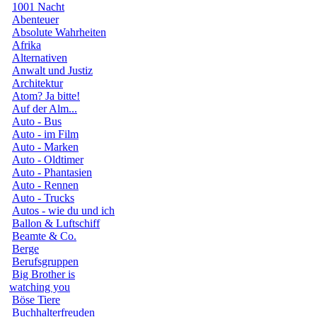
1001 Nacht
Abenteuer
Absolute Wahrheiten
Afrika
Alternativen
Anwalt und Justiz
Architektur
Atom? Ja bitte!
Auf der Alm...
Auto - Bus
Auto - im Film
Auto - Marken
Auto - Oldtimer
Auto - Phantasien
Auto - Rennen
Auto - Trucks
Autos - wie du und ich
Ballon & Luftschiff
Beamte & Co.
Berge
Berufsgruppen
Big Brother is
watching you
Böse Tiere
Buchhalterfreuden