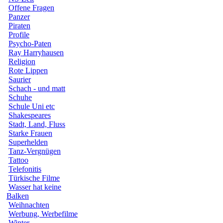
Offene Fragen
Panzer
Piraten
Profile
Psycho-Paten
Ray Harryhausen
Religion
Rote Lippen
Saurier
Schach - und matt
Schuhe
Schule Uni etc
Shakespeares
Stadt, Land, Fluss
Starke Frauen
Superhelden
Tanz-Vergnügen
Tattoo
Telefonitis
Türkische Filme
Wasser hat keine
Balken
Weihnachten
Werbung, Werbefilme
Winter