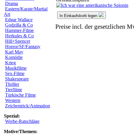
Drama
Eastern/Karate/Martial
Art
In Einkaufskorb legen
Edgar Wallace
Godzilla & Co
Preise incl. der gesetzlichen M
Hammer-Filme
Herkules & Co
Hill+Spencer
Horror/SF/Fantasy
Karl May
Komödie
Krieg
Musikfilme
Sex-Filme
Shakespeare
Thriller
Tierfilme
Türkische Filme
Western
Zeichentrick/Animation
Spezial:
Werbe-Ratschläge
Motive/Themen: