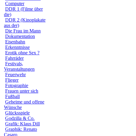
Computer
DDR 1 (Filme über
die)
DDR 2 (Kinoplakate
aus der)
Die Frau im Mann
Dokumentation
Eisenbahn
Erkenntnisse
Erotik ohne Sex ?
Fahrräder
Festivals,
Veranstaltungen
Feuerwehr
Flieger
Fotographie
Frauen unter sich
Fußball
Geheime und offene
Wünsche
Glücksspiele
Godzilla & Co.
Grafik: Klaus Dill
Graphik: Renato
Casaro