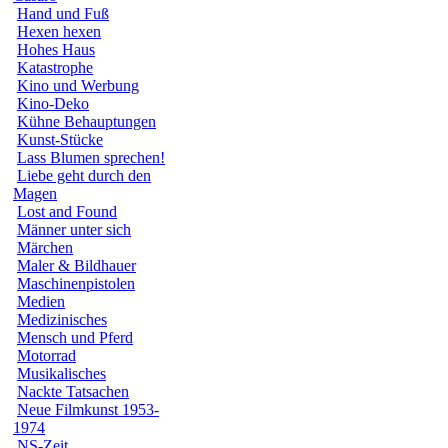
Hand und Fuß
Hexen hexen
Hohes Haus
Katastrophe
Kino und Werbung
Kino-Deko
Kühne Behauptungen
Kunst-Stücke
Lass Blumen sprechen!
Liebe geht durch den
Magen
Lost and Found
Männer unter sich
Märchen
Maler & Bildhauer
Maschinenpistolen
Medien
Medizinisches
Mensch und Pferd
Motorrad
Musikalisches
Nackte Tatsachen
Neue Filmkunst 1953-
1974
NS-Zeit