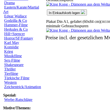
Drama
Eastern/Karate/Martial
Art
In Einkaufskorb legen
Edgar Wallace
Godzilla & Co
Plakat Din A1, gefaltet (60x84 cm)
[38338
Hammer-Filme
minimale Gebrauchsspuren
Herkules & Co
Hill+Spencer
Preise incl. der gesetzlichen M
Horror/SF/Fantasy
Karl May
Komödie
Krieg
Musikfilme
Sex-Filme
Shakespeare
Thriller
Tierfilme
Türkische Filme
Western
Zeichentrick/Animation
Spezial:
Werbe-Ratschläge
Motive/Themen: