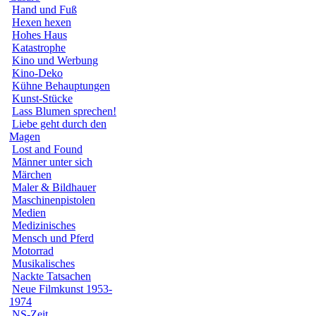
Hand und Fuß
Hexen hexen
Hohes Haus
Katastrophe
Kino und Werbung
Kino-Deko
Kühne Behauptungen
Kunst-Stücke
Lass Blumen sprechen!
Liebe geht durch den
Magen
Lost and Found
Männer unter sich
Märchen
Maler & Bildhauer
Maschinenpistolen
Medien
Medizinisches
Mensch und Pferd
Motorrad
Musikalisches
Nackte Tatsachen
Neue Filmkunst 1953-
1974
NS-Zeit