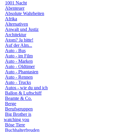
1001 Nacht
Abenteuer
Absolute Wahrheiten
Afrika
Alternativen
Anwalt und Justiz
Architektur
Atom? Ja bitte!
Auf der Alm...
Auto - Bus
Auto - im Film
Auto - Marken
Auto - Oldtimer
Auto - Phantasien
Auto - Rennen
Auto - Trucks
Autos - wie du und ich
Ballon & Luftschiff
Beamte & Co.
Berge
Berufsgruppen
Big Brother is
watching you
Böse Tiere
Buchhalterfreuden