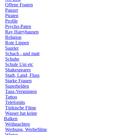
Offene Fragen
Panzer
Piraten
Profile
Psycho-Paten
Ray Harryhausen
Religion
Rote Lippen
Saurier
Schach - und matt
Schuhe
Schule Uni etc
Shakespeares
Stadt, Land, Fluss
Starke Frauen
Superhelden
Tanz-Vergnügen
Tattoo
Telefonitis
Türkische Filme
Wasser hat keine
Balken
Weihnachten
Werbung, Werbefilme
Winter