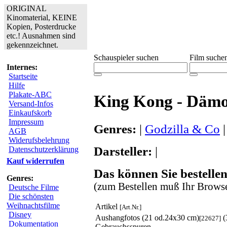
ORIGINAL
Kinomaterial, KEINE
Kopien, Posterdrucke
etc.! Ausnahmen sind
gekennzeichnet.
Schauspieler suchen
Film suche
Internes:
Startseite
Hilfe
Plakate-ABC
King Kong - Dämo
Versand-Infos
Einkaufskorb
Impressum
Genres:
|
Godzilla & Co
AGB
Widerufsbelehrung
Darsteller:
|
Datenschutzerklärung
Kauf widerrufen
Das können Sie bestellen
Genres:
(zum Bestellen muß Ihr Browse
Deutsche Filme
Die schönsten
Weihnachtsfilme
Artikel
[Art.Nr.]
Disney
Aushangfotos (21 od.24x30 cm)
(
[22627]
Dokumentation
Gebrauchsspuren