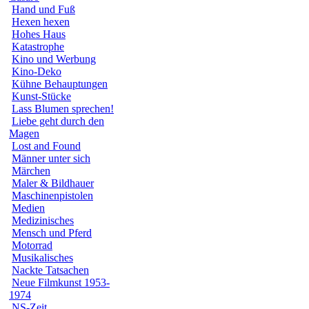
Hand und Fuß
Hexen hexen
Hohes Haus
Katastrophe
Kino und Werbung
Kino-Deko
Kühne Behauptungen
Kunst-Stücke
Lass Blumen sprechen!
Liebe geht durch den
Magen
Lost and Found
Männer unter sich
Märchen
Maler & Bildhauer
Maschinenpistolen
Medien
Medizinisches
Mensch und Pferd
Motorrad
Musikalisches
Nackte Tatsachen
Neue Filmkunst 1953-
1974
NS-Zeit