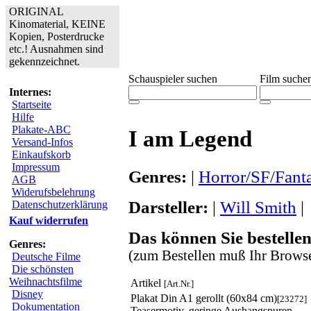
ORIGINAL
Kinomaterial, KEINE
Kopien, Posterdrucke
etc.! Ausnahmen sind
gekennzeichnet.
Schauspieler suchen
Film suche
Internes:
Startseite
Hilfe
Plakate-ABC
I am Legend
Versand-Infos
Einkaufskorb
Impressum
Genres:
|
Horror/SF/Fant
AGB
Widerufsbelehrung
Darsteller:
|
Will Smith
|
Datenschutzerklärung
Kauf widerrufen
Das können Sie bestellen
Genres:
(zum Bestellen muß Ihr Browse
Deutsche Filme
Die schönsten
Weihnachtsfilme
Artikel
[Art.Nr.]
Disney
Plakat Din A1 gerollt (60x84 cm)
[23272]
Dokumentation
Teasermotiv, geringe Aushangspuren