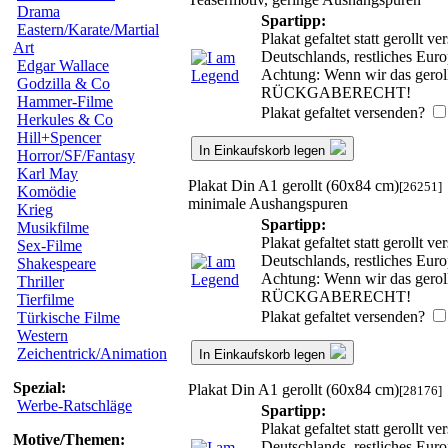
Drama
Spartipp:
Eastern/Karate/Martial
Plakat gefaltet statt gerollt
Art
Deutschlands, restliches Eur
Edgar Wallace
Achtung: Wenn wir das gerollt
Godzilla & Co
RÜCKGABERECHT!
Hammer-Filme
Plakat gefaltet versenden?
Herkules & Co
Hill+Spencer
In Einkaufskorb legen
Horror/SF/Fantasy
Karl May
Plakat Din A1 gerollt (60x84 cm)
[26251]
Komödie
minimale Aushangspuren
Krieg
Spartipp:
Musikfilme
Plakat gefaltet statt gerollt
Sex-Filme
Deutschlands, restliches Eur
Shakespeare
Achtung: Wenn wir das gerollt
Thriller
RÜCKGABERECHT!
Tierfilme
Plakat gefaltet versenden?
Türkische Filme
Western
Zeichentrick/Animation
In Einkaufskorb legen
Spezial:
Plakat Din A1 gerollt (60x84 cm)
[28176]
Werbe-Ratschläge
Spartipp:
Plakat gefaltet statt gerollt
Motive/Themen:
Deutschlands, restliches Eur