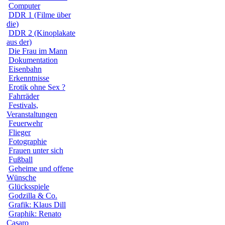
Computer
DDR 1 (Filme über
die)
DDR 2 (Kinoplakate
aus der)
Die Frau im Mann
Dokumentation
Eisenbahn
Erkenntnisse
Erotik ohne Sex ?
Fahrräder
Festivals,
Veranstaltungen
Feuerwehr
Flieger
Fotographie
Frauen unter sich
Fußball
Geheime und offene
Wünsche
Glücksspiele
Godzilla & Co.
Grafik: Klaus Dill
Graphik: Renato
Casaro