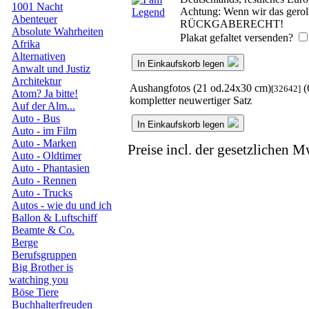
1001 Nacht
Achtung: Wenn wir das gerollt
Abenteuer
RÜCKGABERECHT!
Absolute Wahrheiten
Plakat gefaltet versenden?
Afrika
Alternativen
In Einkaufskorb legen
Anwalt und Justiz
Architektur
Aushangfotos (21 od.24x30 cm)
(
[32642]
Atom? Ja bitte!
kompletter neuwertiger Satz
Auf der Alm...
Auto - Bus
In Einkaufskorb legen
Auto - im Film
Auto - Marken
Preise incl. der gesetzlichen M
Auto - Oldtimer
Auto - Phantasien
Auto - Rennen
Auto - Trucks
Autos - wie du und ich
Ballon & Luftschiff
Beamte & Co.
Berge
Berufsgruppen
Big Brother is
watching you
Böse Tiere
Buchhalterfreuden