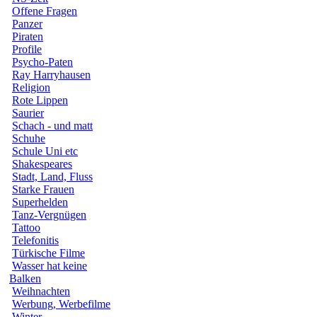
Offene Fragen
Panzer
Piraten
Profile
Psycho-Paten
Ray Harryhausen
Religion
Rote Lippen
Saurier
Schach - und matt
Schuhe
Schule Uni etc
Shakespeares
Stadt, Land, Fluss
Starke Frauen
Superhelden
Tanz-Vergnügen
Tattoo
Telefonitis
Türkische Filme
Wasser hat keine
Balken
Weihnachten
Werbung, Werbefilme
Winter