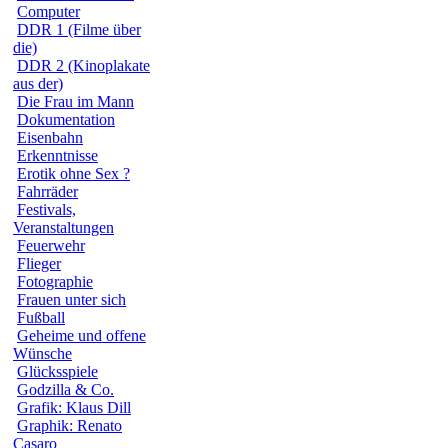
Computer
DDR 1 (Filme über
die)
DDR 2 (Kinoplakate
aus der)
Die Frau im Mann
Dokumentation
Eisenbahn
Erkenntnisse
Erotik ohne Sex ?
Fahrräder
Festivals,
Veranstaltungen
Feuerwehr
Flieger
Fotographie
Frauen unter sich
Fußball
Geheime und offene
Wünsche
Glücksspiele
Godzilla & Co.
Grafik: Klaus Dill
Graphik: Renato
Casaro