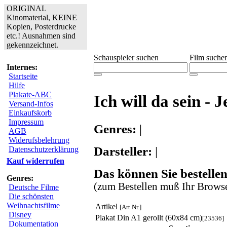
ORIGINAL
Kinomaterial, KEINE
Kopien, Posterdrucke
etc.! Ausnahmen sind
gekennzeichnet.
Schauspieler suchen
Film suche
Internes:
Startseite
Hilfe
Plakate-ABC
Ich will da sein -
Versand-Infos
Einkaufskorb
Impressum
Genres:
|
AGB
Widerufsbelehrung
Darsteller:
|
Datenschutzerklärung
Kauf widerrufen
Das können Sie bestellen
Genres:
(zum Bestellen muß Ihr Browse
Deutsche Filme
Die schönsten
Weihnachtsfilme
Artikel
[Art.Nr.]
Disney
Plakat Din A1 gerollt (60x84 cm)
[23536]
Dokumentation