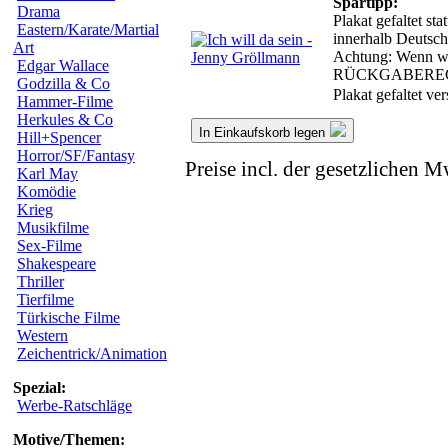
Spartipp:
Drama
Plakat gefaltet st
Eastern/Karate/Martial
innerhalb Deutsch
Art
Achtung: Wenn wir
Edgar Wallace
RÜCKGABERE
Godzilla & Co
Plakat gefaltet v
Hammer-Filme
Herkules & Co
In Einkaufskorb legen
Hill+Spencer
Horror/SF/Fantasy
Preise incl. der gesetzlichen M
Karl May
Komödie
Krieg
Musikfilme
Sex-Filme
Shakespeare
Thriller
Tierfilme
Türkische Filme
Western
Zeichentrick/Animation
Spezial:
Werbe-Ratschläge
Motive/Themen: