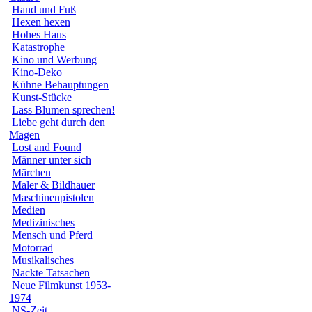
Hand und Fuß
Hexen hexen
Hohes Haus
Katastrophe
Kino und Werbung
Kino-Deko
Kühne Behauptungen
Kunst-Stücke
Lass Blumen sprechen!
Liebe geht durch den
Magen
Lost and Found
Männer unter sich
Märchen
Maler & Bildhauer
Maschinenpistolen
Medien
Medizinisches
Mensch und Pferd
Motorrad
Musikalisches
Nackte Tatsachen
Neue Filmkunst 1953-
1974
NS-Zeit