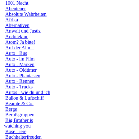
1001 Nacht
Abenteuer
Absolute Wahrheiten
Afrika
Alternativen
Anwalt und Justiz
Architektur
Atom? Ja bitte!
Auf der Alm...
Auto - Bus
Auto - im Film
Auto - Marken
Auto - Oldtimer
Auto - Phantasien
Auto - Rennen
Auto - Trucks
Autos - wie du und ich
Ballon & Luftschiff
Beamte & Co.
Berge
Berufsgruppen
Big Brother is
watching you
Böse Tiere
Buchhalterfreuden