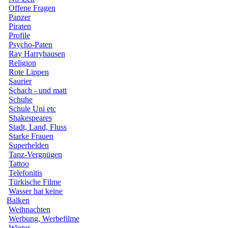
Offene Fragen
Panzer
Piraten
Profile
Psycho-Paten
Ray Harryhausen
Religion
Rote Lippen
Saurier
Schach - und matt
Schuhe
Schule Uni etc
Shakespeares
Stadt, Land, Fluss
Starke Frauen
Superhelden
Tanz-Vergnügen
Tattoo
Telefonitis
Türkische Filme
Wasser hat keine
Balken
Weihnachten
Werbung, Werbefilme
Winter