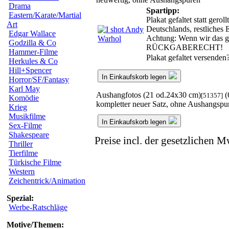
Drama
Spartipp:
Eastern/Karate/Martial
Plakat gefaltet statt ger
Art
Deutschlands, restliches
Edgar Wallace
Achtung: Wenn wir das ger
Godzilla & Co
RÜCKGABERECHT!
Hammer-Filme
Plakat gefaltet versenden
Herkules & Co
Hill+Spencer
In Einkaufskorb legen
Horror/SF/Fantasy
Karl May
Aushangfotos (21 od.24x30 cm)
(
[51357]
Komödie
kompletter neuer Satz, ohne Aushangspu
Krieg
Musikfilme
In Einkaufskorb legen
Sex-Filme
Shakespeare
Preise incl. der gesetzlichen M
Thriller
Tierfilme
Türkische Filme
Western
Zeichentrick/Animation
Spezial:
Werbe-Ratschläge
Motive/Themen: