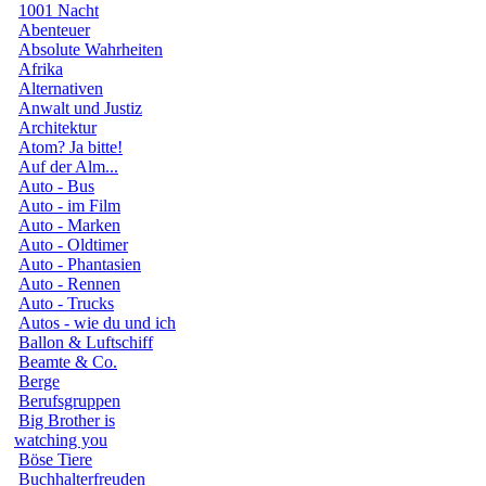
1001 Nacht
Abenteuer
Absolute Wahrheiten
Afrika
Alternativen
Anwalt und Justiz
Architektur
Atom? Ja bitte!
Auf der Alm...
Auto - Bus
Auto - im Film
Auto - Marken
Auto - Oldtimer
Auto - Phantasien
Auto - Rennen
Auto - Trucks
Autos - wie du und ich
Ballon & Luftschiff
Beamte & Co.
Berge
Berufsgruppen
Big Brother is
watching you
Böse Tiere
Buchhalterfreuden