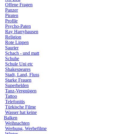
Offene Fragen
Panzer
Piraten
Profile
Psycho-Paten
Ray Harryhausen
Religion
Rote Lippen
Saurier
Schach - und matt
Schuhe
Schule Uni etc
Shakespeares
Stadt, Land, Fluss
Starke Frauen
Superhelden
Tanz-Vergnügen
Tattoo
Telefonitis
Türkische Filme
Wasser hat keine
Balken
Weihnachten
Werbung, Werbefilme
Winter