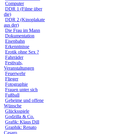
Computer
DDR 1 (Filme über
die)
DDR 2 (Kinoplakate
aus der)
Die Frau im Mann
Dokumentation
Eisenbahn
Erkenntnisse
Erotik ohne Sex ?
Fahrräder
Festivals,
Veranstaltungen
Feuerwehr
Flieger
Fotographie
Frauen unter sich
Fußball
Geheime und offene
Wünsche
Glücksspiele
Godzilla & Co.
Grafik: Klaus Dill
Graphik: Renato
Casaro