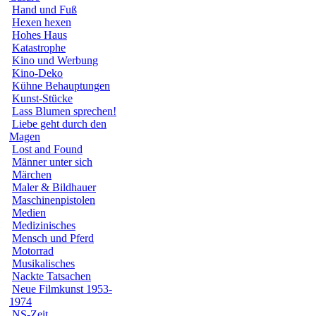
Hand und Fuß
Hexen hexen
Hohes Haus
Katastrophe
Kino und Werbung
Kino-Deko
Kühne Behauptungen
Kunst-Stücke
Lass Blumen sprechen!
Liebe geht durch den
Magen
Lost and Found
Männer unter sich
Märchen
Maler & Bildhauer
Maschinenpistolen
Medien
Medizinisches
Mensch und Pferd
Motorrad
Musikalisches
Nackte Tatsachen
Neue Filmkunst 1953-
1974
NS-Zeit