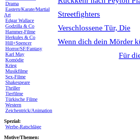
Rückkehr nach Peyton Pl
Drama
Eastern/Karate/Martial
Streetfighters
Art
Edgar Wallace
Godzilla & Co
Verschlossene Tür, Die
Hammer-Filme
Herkules & Co
Wenn dich dein Mörder k
Hill+Spencer
Horror/SF/Fantasy
Für di
Karl May
Komödie
Krieg
Musikfilme
Sex-Filme
Shakespeare
Thriller
Tierfilme
Türkische Filme
Western
Zeichentrick/Animation
Spezial:
Werbe-Ratschläge
Motive/Themen: