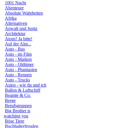
1001 Nacht
Abenteuer
Absolute Wahrheiten
Afrika
Alternativen
Anwalt und Justiz
Architektur
Atom? Ja bitte!
Auf der Alm...
Auto - Bus
Auto - im Film
Auto - Marken
Auto - Oldtimer
Auto - Phantasien
Auto - Rennen
Auto - Trucks
Autos - wie du und ich
Ballon & Luftschiff
Beamte & Co.
Berge
Berufsgruppen
Big Brother is
watching you
Böse Tiere
Buchhalterfreuden