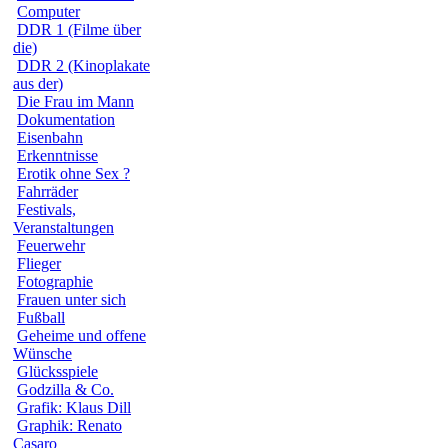
Computer
DDR 1 (Filme über
die)
DDR 2 (Kinoplakate
aus der)
Die Frau im Mann
Dokumentation
Eisenbahn
Erkenntnisse
Erotik ohne Sex ?
Fahrräder
Festivals,
Veranstaltungen
Feuerwehr
Flieger
Fotographie
Frauen unter sich
Fußball
Geheime und offene
Wünsche
Glücksspiele
Godzilla & Co.
Grafik: Klaus Dill
Graphik: Renato
Casaro