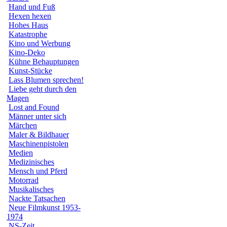
Hand und Fuß
Hexen hexen
Hohes Haus
Katastrophe
Kino und Werbung
Kino-Deko
Kühne Behauptungen
Kunst-Stücke
Lass Blumen sprechen!
Liebe geht durch den
Magen
Lost and Found
Männer unter sich
Märchen
Maler & Bildhauer
Maschinenpistolen
Medien
Medizinisches
Mensch und Pferd
Motorrad
Musikalisches
Nackte Tatsachen
Neue Filmkunst 1953-
1974
NS-Zeit