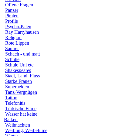
Offene Fragen
Panzer
Piraten
Profile
Psycho-Paten
Ray Harryhausen
Religion
Rote Lippen
Saurier
Schach - und matt
Schuhe
Schule Uni etc
Shakespeares
Stadt, Land, Fluss
Starke Frauen
Superhelden
Tanz-Vergnügen
Tattoo
Telefonitis
Türkische Filme
Wasser hat keine
Balken
Weihnachten
Werbung, Werbefilme
Winter