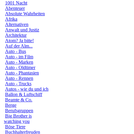
1001 Nacht
Abenteuer
Absolute Wahrheiten
Afrika
Alternativen
Anwalt und Justiz
Architektur
Atom? Ja bitte!
Auf der Alm...
Auto - Bus
Auto - im Film
Auto - Marken
Auto - Oldtimer
Auto - Phantasien
Auto - Rennen
Auto - Trucks
Autos - wie du und ich
Ballon & Luftschiff
Beamte & Co.
Berge
Berufsgruppen
Big Brother is
watching you
Böse Tiere
Buchhalterfreuden