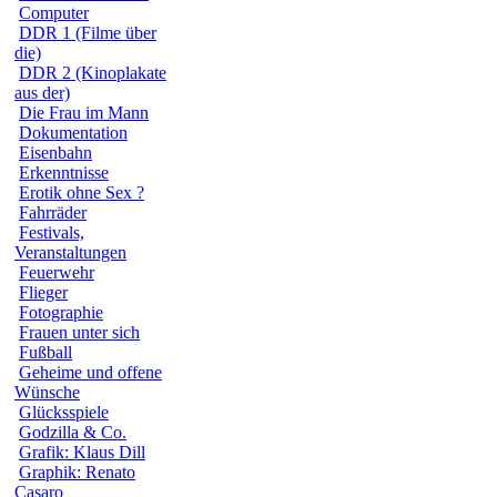
Computer
DDR 1 (Filme über
die)
DDR 2 (Kinoplakate
aus der)
Die Frau im Mann
Dokumentation
Eisenbahn
Erkenntnisse
Erotik ohne Sex ?
Fahrräder
Festivals,
Veranstaltungen
Feuerwehr
Flieger
Fotographie
Frauen unter sich
Fußball
Geheime und offene
Wünsche
Glücksspiele
Godzilla & Co.
Grafik: Klaus Dill
Graphik: Renato
Casaro