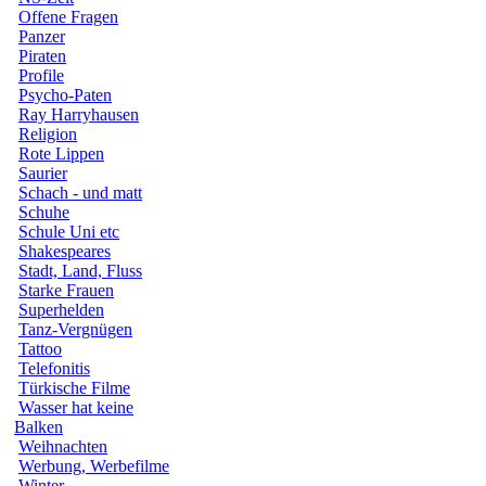
Offene Fragen
Panzer
Piraten
Profile
Psycho-Paten
Ray Harryhausen
Religion
Rote Lippen
Saurier
Schach - und matt
Schuhe
Schule Uni etc
Shakespeares
Stadt, Land, Fluss
Starke Frauen
Superhelden
Tanz-Vergnügen
Tattoo
Telefonitis
Türkische Filme
Wasser hat keine
Balken
Weihnachten
Werbung, Werbefilme
Winter