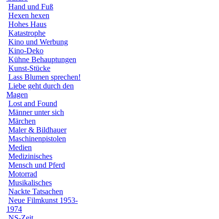
Hand und Fuß
Hexen hexen
Hohes Haus
Katastrophe
Kino und Werbung
Kino-Deko
Kühne Behauptungen
Kunst-Stücke
Lass Blumen sprechen!
Liebe geht durch den
Magen
Lost and Found
Männer unter sich
Märchen
Maler & Bildhauer
Maschinenpistolen
Medien
Medizinisches
Mensch und Pferd
Motorrad
Musikalisches
Nackte Tatsachen
Neue Filmkunst 1953-
1974
NS-Zeit