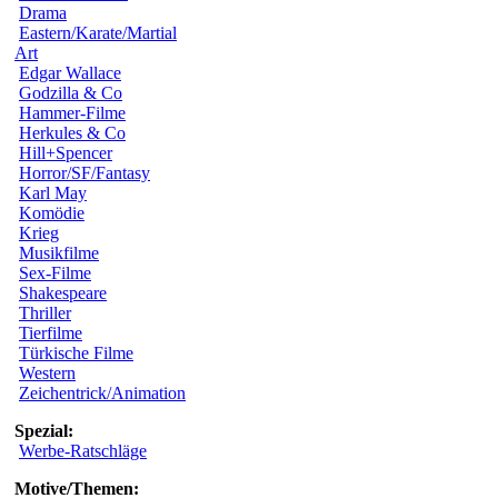
Drama
Eastern/Karate/Martial
Art
Edgar Wallace
Godzilla & Co
Hammer-Filme
Herkules & Co
Hill+Spencer
Horror/SF/Fantasy
Karl May
Komödie
Krieg
Musikfilme
Sex-Filme
Shakespeare
Thriller
Tierfilme
Türkische Filme
Western
Zeichentrick/Animation
Spezial:
Werbe-Ratschläge
Motive/Themen: