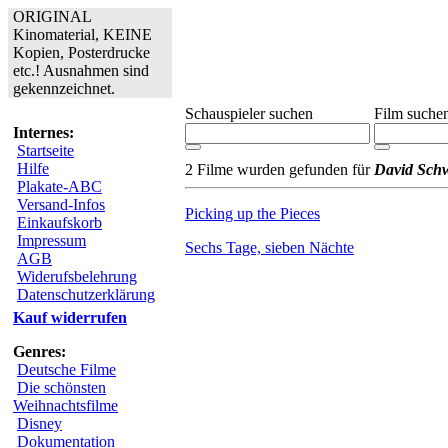
ORIGINAL
Kinomaterial, KEINE
Kopien, Posterdrucke
etc.! Ausnahmen sind
gekennzeichnet.
Schauspieler suchen
Film suche
Internes:
Startseite
Hilfe
2 Filme wurden gefunden für
David Sch
Plakate-ABC
Versand-Infos
Picking up the Pieces
Einkaufskorb
Impressum
Sechs Tage, sieben Nächte
AGB
Widerufsbelehrung
Datenschutzerklärung
Kauf widerrufen
Genres:
Deutsche Filme
Die schönsten
Weihnachtsfilme
Disney
Dokumentation