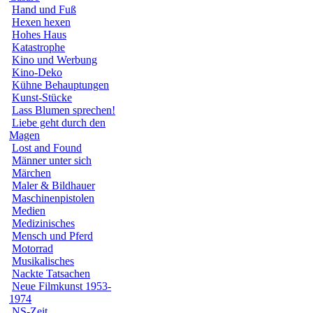
Hand und Fuß
Hexen hexen
Hohes Haus
Katastrophe
Kino und Werbung
Kino-Deko
Kühne Behauptungen
Kunst-Stücke
Lass Blumen sprechen!
Liebe geht durch den
Magen
Lost and Found
Männer unter sich
Märchen
Maler & Bildhauer
Maschinenpistolen
Medien
Medizinisches
Mensch und Pferd
Motorrad
Musikalisches
Nackte Tatsachen
Neue Filmkunst 1953-
1974
NS-Zeit