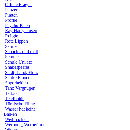
Offene Fragen
Panzer
Piraten
Profile
Psycho-Paten
Ray Harryhausen
Religion
Rote Lippen
Saurier
Schach - und matt
Schuhe
Schule Uni etc
Shakespeares
Stadt, Land, Fluss
Starke Frauen
Superhelden
Tanz-Vergnügen
Tattoo
Telefonitis
Türkische Filme
Wasser hat keine
Balken
Weihnachten
Werbung, Werbefilme
Winter