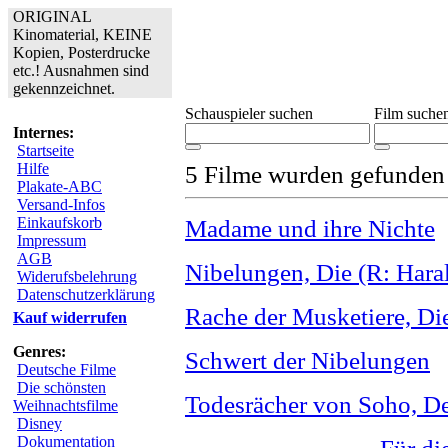
ORIGINAL
Kinomaterial, KEINE
Kopien, Posterdrucke
etc.! Ausnahmen sind
gekennzeichnet.
Schauspieler suchen
Film suche
Internes:
Startseite
Hilfe
5 Filme wurden gefunden
Plakate-ABC
Versand-Infos
Einkaufskorb
Madame und ihre Nichte
Impressum
AGB
Nibelungen, Die (R: Hara
Widerufsbelehrung
Datenschutzerklärung
Rache der Musketiere, Die 
Kauf widerrufen
Genres:
Schwert der Nibelungen
Deutsche Filme
Die schönsten
Todesrächer von Soho, D
Weihnachtsfilme
Disney
Dokumentation