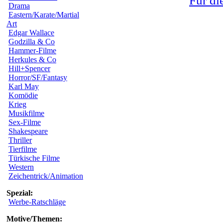
Für di
Drama
Eastern/Karate/Martial
Art
Edgar Wallace
Godzilla & Co
Hammer-Filme
Herkules & Co
Hill+Spencer
Horror/SF/Fantasy
Karl May
Komödie
Krieg
Musikfilme
Sex-Filme
Shakespeare
Thriller
Tierfilme
Türkische Filme
Western
Zeichentrick/Animation
Spezial:
Werbe-Ratschläge
Motive/Themen: