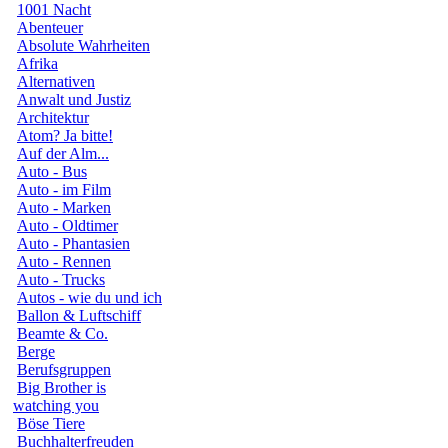
1001 Nacht
Abenteuer
Absolute Wahrheiten
Afrika
Alternativen
Anwalt und Justiz
Architektur
Atom? Ja bitte!
Auf der Alm...
Auto - Bus
Auto - im Film
Auto - Marken
Auto - Oldtimer
Auto - Phantasien
Auto - Rennen
Auto - Trucks
Autos - wie du und ich
Ballon & Luftschiff
Beamte & Co.
Berge
Berufsgruppen
Big Brother is
watching you
Böse Tiere
Buchhalterfreuden