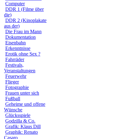
Computer
DDR 1 (Filme über
die)
DDR 2 (Kinoplakate
aus der)
Die Frau im Mann
Dokumentation
Eisenbahn
Erkenntnisse
Erotik ohne Sex ?
Fahrräder
Festivals,
Veranstaltungen
Feuerwehr
Flieger
Fotographie
Frauen unter sich
Fußball
Geheime und offene
Wünsche
Glücksspiele
Godzilla & Co.
Grafik: Klaus Dill
Graphik: Renato
Casaro