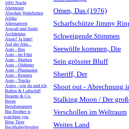
1001 Nacht
Abenteuer
Omen, Das (1976)
Absolute Wahrheiten
Afrika
Scharfschütze Jimmy Rin
Alternativen
Anwalt und Justiz
Architektur
Schweigende Stimmen
Atom? Ja bitte!
Auf der Alm...
Seewölfe kommen, Die
Auto - Bus
Auto - im Film
Auto - Marken
Sein grösster Bluff
Auto - Oldtimer
Auto - Phantasien
Sheriff, Der
Auto - Rennen
Auto - Trucks
Shoot out - Abrechnung i
Autos - wie du und ich
Ballon & Luftschiff
Beamte & Co.
Stalking Moon / Der gro
Berge
Berufsgruppen
Verschollen im Weltraum
Big Brother is
watching you
Böse Tiere
Weites Land
Buchhalterfreuden