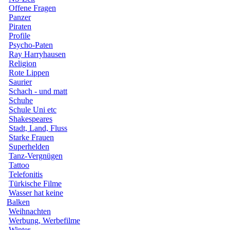
Offene Fragen
Panzer
Piraten
Profile
Psycho-Paten
Ray Harryhausen
Religion
Rote Lippen
Saurier
Schach - und matt
Schuhe
Schule Uni etc
Shakespeares
Stadt, Land, Fluss
Starke Frauen
Superhelden
Tanz-Vergnügen
Tattoo
Telefonitis
Türkische Filme
Wasser hat keine
Balken
Weihnachten
Werbung, Werbefilme
Winter