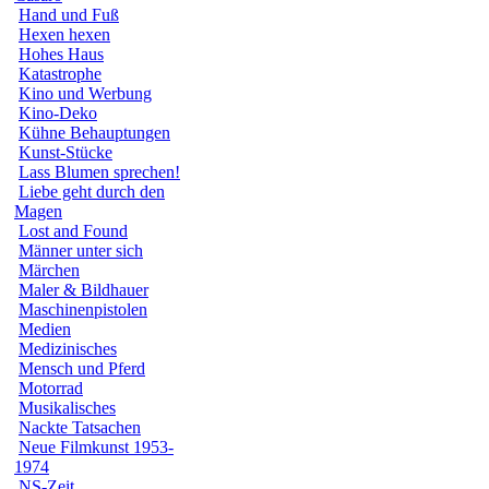
Hand und Fuß
Hexen hexen
Hohes Haus
Katastrophe
Kino und Werbung
Kino-Deko
Kühne Behauptungen
Kunst-Stücke
Lass Blumen sprechen!
Liebe geht durch den
Magen
Lost and Found
Männer unter sich
Märchen
Maler & Bildhauer
Maschinenpistolen
Medien
Medizinisches
Mensch und Pferd
Motorrad
Musikalisches
Nackte Tatsachen
Neue Filmkunst 1953-
1974
NS-Zeit