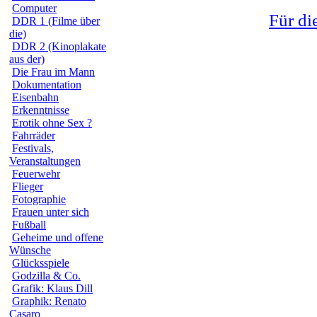
Computer
Für di
DDR 1 (Filme über
die)
DDR 2 (Kinoplakate
aus der)
Die Frau im Mann
Dokumentation
Eisenbahn
Erkenntnisse
Erotik ohne Sex ?
Fahrräder
Festivals,
Veranstaltungen
Feuerwehr
Flieger
Fotographie
Frauen unter sich
Fußball
Geheime und offene
Wünsche
Glücksspiele
Godzilla & Co.
Grafik: Klaus Dill
Graphik: Renato
Casaro