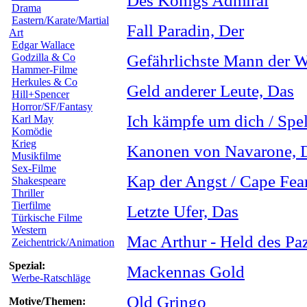
Des Königs Admiral
Drama
Eastern/Karate/Martial
Fall Paradin, Der
Art
Edgar Wallace
Godzilla & Co
Gefährlichste Mann der W
Hammer-Filme
Herkules & Co
Geld anderer Leute, Das
Hill+Spencer
Horror/SF/Fantasy
Ich kämpfe um dich / Spe
Karl May
Komödie
Krieg
Kanonen von Navarone, 
Musikfilme
Sex-Filme
Kap der Angst / Cape Fea
Shakespeare
Thriller
Tierfilme
Letzte Ufer, Das
Türkische Filme
Western
Mac Arthur - Held des Paz
Zeichentrick/Animation
Spezial:
Mackennas Gold
Werbe-Ratschläge
Old Gringo
Motive/Themen: