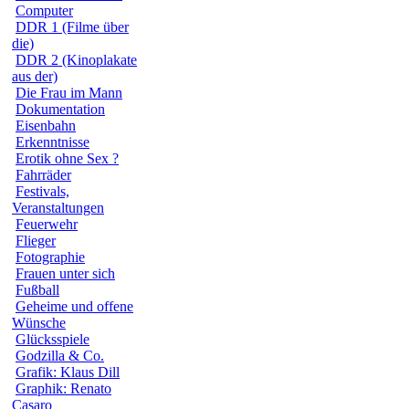
Computer
DDR 1 (Filme über
die)
DDR 2 (Kinoplakate
aus der)
Die Frau im Mann
Dokumentation
Eisenbahn
Erkenntnisse
Erotik ohne Sex ?
Fahrräder
Festivals,
Veranstaltungen
Feuerwehr
Flieger
Fotographie
Frauen unter sich
Fußball
Geheime und offene
Wünsche
Glücksspiele
Godzilla & Co.
Grafik: Klaus Dill
Graphik: Renato
Casaro