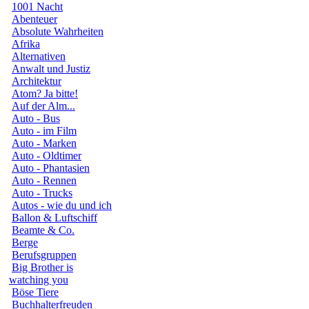
1001 Nacht
Abenteuer
Absolute Wahrheiten
Afrika
Alternativen
Anwalt und Justiz
Architektur
Atom? Ja bitte!
Auf der Alm...
Auto - Bus
Auto - im Film
Auto - Marken
Auto - Oldtimer
Auto - Phantasien
Auto - Rennen
Auto - Trucks
Autos - wie du und ich
Ballon & Luftschiff
Beamte & Co.
Berge
Berufsgruppen
Big Brother is
watching you
Böse Tiere
Buchhalterfreuden