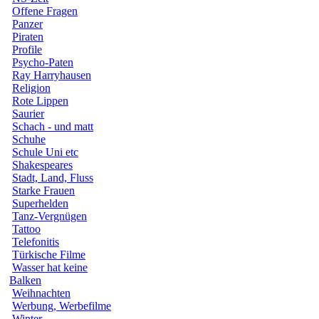
Offene Fragen
Panzer
Piraten
Profile
Psycho-Paten
Ray Harryhausen
Religion
Rote Lippen
Saurier
Schach - und matt
Schuhe
Schule Uni etc
Shakespeares
Stadt, Land, Fluss
Starke Frauen
Superhelden
Tanz-Vergnügen
Tattoo
Telefonitis
Türkische Filme
Wasser hat keine
Balken
Weihnachten
Werbung, Werbefilme
Winter