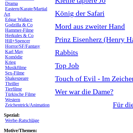
Kleine tapfere Jo
Drama
Eastern/Karate/Martial
König der Safari
Art
Edgar Wallace
Godzilla & Co
Mord aus zweiter Hand
Hammer-Filme
Herkules & Co
Prinz Eisenherz (Henry 
Hill+Spencer
Horror/SF/Fantasy
Rabbits
Karl May
Komödie
Krieg
Top Job
Musikfilme
Sex-Filme
Touch of Evil - Im Zeich
Shakespeare
Thriller
Tierfilme
Wer war die Dame?
Türkische Filme
Western
Für di
Zeichentrick/Animation
Spezial:
Werbe-Ratschläge
Motive/Themen: