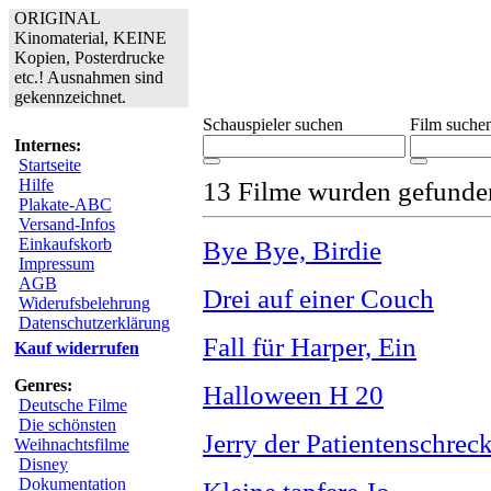
ORIGINAL
Kinomaterial, KEINE
Kopien, Posterdrucke
etc.! Ausnahmen sind
gekennzeichnet.
Schauspieler suchen
Film suche
Internes:
Startseite
Hilfe
13 Filme wurden gefunde
Plakate-ABC
Versand-Infos
Einkaufskorb
Bye Bye, Birdie
Impressum
AGB
Drei auf einer Couch
Widerufsbelehrung
Datenschutzerklärung
Fall für Harper, Ein
Kauf widerrufen
Genres:
Halloween H 20
Deutsche Filme
Die schönsten
Jerry der Patientenschrec
Weihnachtsfilme
Disney
Dokumentation