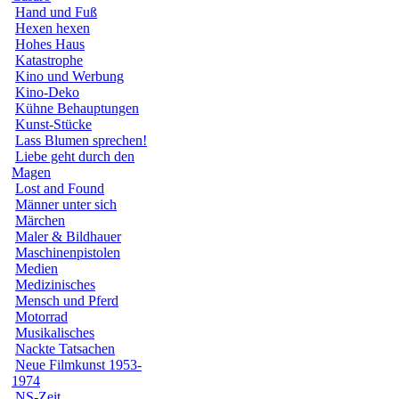
Hand und Fuß
Hexen hexen
Hohes Haus
Katastrophe
Kino und Werbung
Kino-Deko
Kühne Behauptungen
Kunst-Stücke
Lass Blumen sprechen!
Liebe geht durch den
Magen
Lost and Found
Männer unter sich
Märchen
Maler & Bildhauer
Maschinenpistolen
Medien
Medizinisches
Mensch und Pferd
Motorrad
Musikalisches
Nackte Tatsachen
Neue Filmkunst 1953-
1974
NS-Zeit