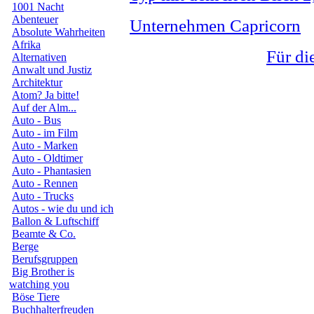
1001 Nacht
Abenteuer
Unternehmen Capricorn
Absolute Wahrheiten
Afrika
Für di
Alternativen
Anwalt und Justiz
Architektur
Atom? Ja bitte!
Auf der Alm...
Auto - Bus
Auto - im Film
Auto - Marken
Auto - Oldtimer
Auto - Phantasien
Auto - Rennen
Auto - Trucks
Autos - wie du und ich
Ballon & Luftschiff
Beamte & Co.
Berge
Berufsgruppen
Big Brother is
watching you
Böse Tiere
Buchhalterfreuden