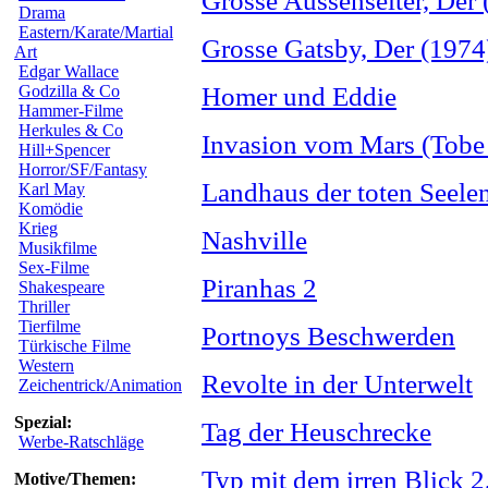
Grosse Aussenseiter, Der 
Drama
Eastern/Karate/Martial
Grosse Gatsby, Der (1974
Art
Edgar Wallace
Godzilla & Co
Homer und Eddie
Hammer-Filme
Herkules & Co
Invasion vom Mars (Tobe
Hill+Spencer
Horror/SF/Fantasy
Landhaus der toten Seele
Karl May
Komödie
Krieg
Nashville
Musikfilme
Sex-Filme
Piranhas 2
Shakespeare
Thriller
Tierfilme
Portnoys Beschwerden
Türkische Filme
Western
Revolte in der Unterwelt
Zeichentrick/Animation
Spezial:
Tag der Heuschrecke
Werbe-Ratschläge
Typ mit dem irren Blick 2
Motive/Themen: