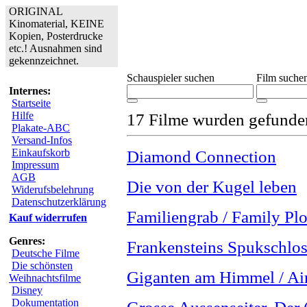
ORIGINAL
Kinomaterial, KEINE
Kopien, Posterdrucke
etc.! Ausnahmen sind
gekennzeichnet.
Schauspieler suchen
Film suche
Internes:
Startseite
Hilfe
17 Filme wurden gefunde
Plakate-ABC
Versand-Infos
Einkaufskorb
Diamond Connection
Impressum
AGB
Die von der Kugel leben
Widerufsbelehrung
Datenschutzerklärung
Familiengrab / Family Plo
Kauf widerrufen
Genres:
Frankensteins Spukschlo
Deutsche Filme
Die schönsten
Giganten am Himmel / Ai
Weihnachtsfilme
Disney
Dokumentation