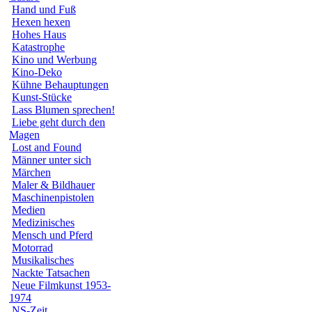
Hand und Fuß
Hexen hexen
Hohes Haus
Katastrophe
Kino und Werbung
Kino-Deko
Kühne Behauptungen
Kunst-Stücke
Lass Blumen sprechen!
Liebe geht durch den
Magen
Lost and Found
Männer unter sich
Märchen
Maler & Bildhauer
Maschinenpistolen
Medien
Medizinisches
Mensch und Pferd
Motorrad
Musikalisches
Nackte Tatsachen
Neue Filmkunst 1953-
1974
NS-Zeit