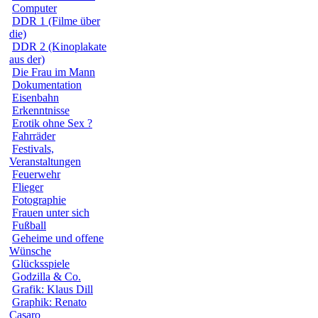
Computer
DDR 1 (Filme über
die)
DDR 2 (Kinoplakate
aus der)
Die Frau im Mann
Dokumentation
Eisenbahn
Erkenntnisse
Erotik ohne Sex ?
Fahrräder
Festivals,
Veranstaltungen
Feuerwehr
Flieger
Fotographie
Frauen unter sich
Fußball
Geheime und offene
Wünsche
Glücksspiele
Godzilla & Co.
Grafik: Klaus Dill
Graphik: Renato
Casaro