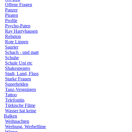
Offene Fragen
Panzer
Piraten
Profile
Psycho-Paten
Ray Harryhausen
Religion
Rote Lippen
Saurier
Schach - und matt
Schuhe
Schule Uni etc
Shakespeares
Stadt, Land, Fluss
Starke Frauen
Superhelden
Tanz-Vergnügen
Tattoo
Telefonitis
Türkische Filme
Wasser hat keine
Balken
Weihnachten
Werbung, Werbefilme
Winter