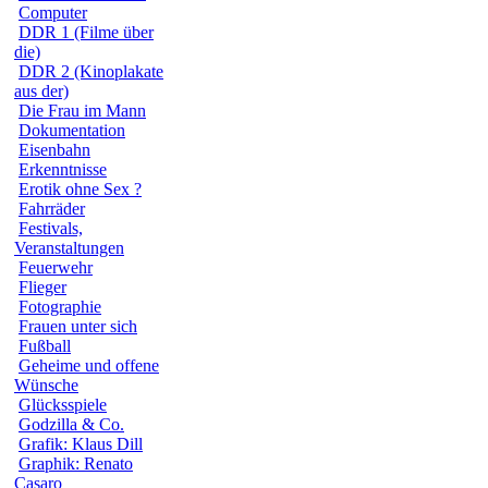
Computer
DDR 1 (Filme über
die)
DDR 2 (Kinoplakate
aus der)
Die Frau im Mann
Dokumentation
Eisenbahn
Erkenntnisse
Erotik ohne Sex ?
Fahrräder
Festivals,
Veranstaltungen
Feuerwehr
Flieger
Fotographie
Frauen unter sich
Fußball
Geheime und offene
Wünsche
Glücksspiele
Godzilla & Co.
Grafik: Klaus Dill
Graphik: Renato
Casaro