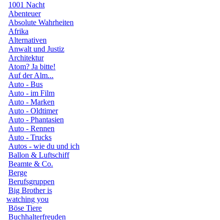
1001 Nacht
Abenteuer
Absolute Wahrheiten
Afrika
Alternativen
Anwalt und Justiz
Architektur
Atom? Ja bitte!
Auf der Alm...
Auto - Bus
Auto - im Film
Auto - Marken
Auto - Oldtimer
Auto - Phantasien
Auto - Rennen
Auto - Trucks
Autos - wie du und ich
Ballon & Luftschiff
Beamte & Co.
Berge
Berufsgruppen
Big Brother is
watching you
Böse Tiere
Buchhalterfreuden