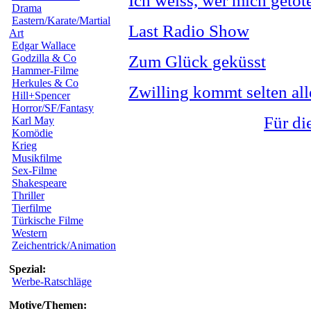
Ich weiss, wer mich getöte
Drama
Eastern/Karate/Martial
Last Radio Show
Art
Edgar Wallace
Godzilla & Co
Zum Glück geküsst
Hammer-Filme
Herkules & Co
Zwilling kommt selten all
Hill+Spencer
Horror/SF/Fantasy
Für di
Karl May
Komödie
Krieg
Musikfilme
Sex-Filme
Shakespeare
Thriller
Tierfilme
Türkische Filme
Western
Zeichentrick/Animation
Spezial:
Werbe-Ratschläge
Motive/Themen: