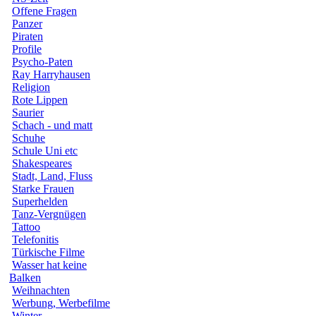
Offene Fragen
Panzer
Piraten
Profile
Psycho-Paten
Ray Harryhausen
Religion
Rote Lippen
Saurier
Schach - und matt
Schuhe
Schule Uni etc
Shakespeares
Stadt, Land, Fluss
Starke Frauen
Superhelden
Tanz-Vergnügen
Tattoo
Telefonitis
Türkische Filme
Wasser hat keine
Balken
Weihnachten
Werbung, Werbefilme
Winter