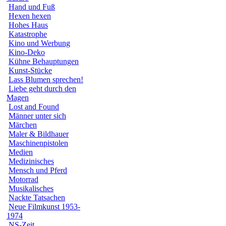
Hand und Fuß
Hexen hexen
Hohes Haus
Katastrophe
Kino und Werbung
Kino-Deko
Kühne Behauptungen
Kunst-Stücke
Lass Blumen sprechen!
Liebe geht durch den
Magen
Lost and Found
Männer unter sich
Märchen
Maler & Bildhauer
Maschinenpistolen
Medien
Medizinisches
Mensch und Pferd
Motorrad
Musikalisches
Nackte Tatsachen
Neue Filmkunst 1953-
1974
NS-Zeit