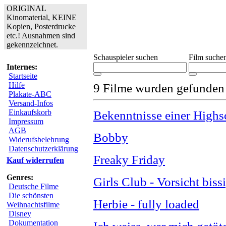
ORIGINAL
Kinomaterial, KEINE
Kopien, Posterdrucke
etc.! Ausnahmen sind
gekennzeichnet.
Schauspieler suchen
Film suche
Internes:
Startseite
Hilfe
9 Filme wurden gefunden
Plakate-ABC
Versand-Infos
Einkaufskorb
Bekenntnisse einer Highs
Impressum
AGB
Bobby
Widerufsbelehrung
Datenschutzerklärung
Freaky Friday
Kauf widerrufen
Genres:
Girls Club - Vorsicht biss
Deutsche Filme
Die schönsten
Herbie - fully loaded
Weihnachtsfilme
Disney
Dokumentation