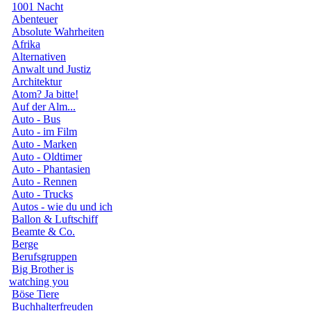
1001 Nacht
Abenteuer
Absolute Wahrheiten
Afrika
Alternativen
Anwalt und Justiz
Architektur
Atom? Ja bitte!
Auf der Alm...
Auto - Bus
Auto - im Film
Auto - Marken
Auto - Oldtimer
Auto - Phantasien
Auto - Rennen
Auto - Trucks
Autos - wie du und ich
Ballon & Luftschiff
Beamte & Co.
Berge
Berufsgruppen
Big Brother is
watching you
Böse Tiere
Buchhalterfreuden