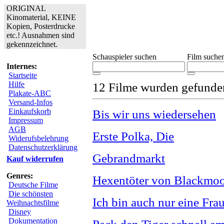
ORIGINAL
Kinomaterial, KEINE
Kopien, Posterdrucke
etc.! Ausnahmen sind
gekennzeichnet.
Schauspieler suchen
Film suche
Internes:
Startseite
Hilfe
12 Filme wurden gefunde
Plakate-ABC
Versand-Infos
Einkaufskorb
Bis wir uns wiedersehen
Impressum
AGB
Erste Polka, Die
Widerufsbelehrung
Datenschutzerklärung
Gebrandmarkt
Kauf widerrufen
Genres:
Hexentöter von Blackmoo
Deutsche Filme
Die schönsten
Ich bin auch nur eine Fra
Weihnachtsfilme
Disney
Dokumentation