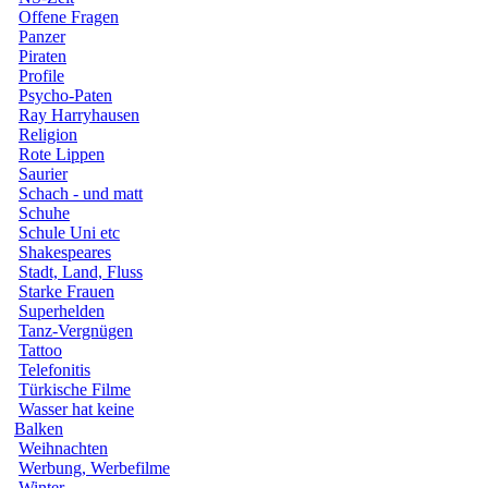
Offene Fragen
Panzer
Piraten
Profile
Psycho-Paten
Ray Harryhausen
Religion
Rote Lippen
Saurier
Schach - und matt
Schuhe
Schule Uni etc
Shakespeares
Stadt, Land, Fluss
Starke Frauen
Superhelden
Tanz-Vergnügen
Tattoo
Telefonitis
Türkische Filme
Wasser hat keine
Balken
Weihnachten
Werbung, Werbefilme
Winter