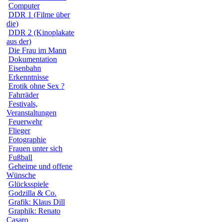
Computer
DDR 1 (Filme über
die)
DDR 2 (Kinoplakate
aus der)
Die Frau im Mann
Dokumentation
Eisenbahn
Erkenntnisse
Erotik ohne Sex ?
Fahrräder
Festivals,
Veranstaltungen
Feuerwehr
Flieger
Fotographie
Frauen unter sich
Fußball
Geheime und offene
Wünsche
Glücksspiele
Godzilla & Co.
Grafik: Klaus Dill
Graphik: Renato
Casaro