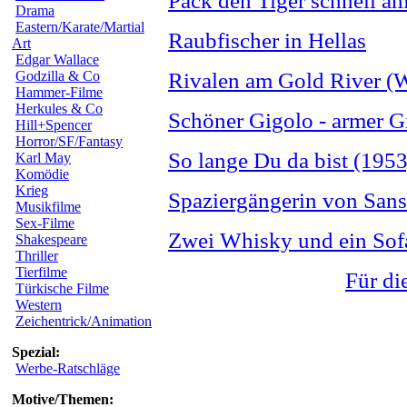
Pack den Tiger schnell 
Drama
Eastern/Karate/Martial
Raubfischer in Hellas
Art
Edgar Wallace
Godzilla & Co
Rivalen am Gold River 
Hammer-Filme
Herkules & Co
Schöner Gigolo - armer G
Hill+Spencer
Horror/SF/Fantasy
So lange Du da bist (1953
Karl May
Komödie
Krieg
Spaziergängerin von Sans
Musikfilme
Sex-Filme
Zwei Whisky und ein Sof
Shakespeare
Thriller
Tierfilme
Für di
Türkische Filme
Western
Zeichentrick/Animation
Spezial:
Werbe-Ratschläge
Motive/Themen: