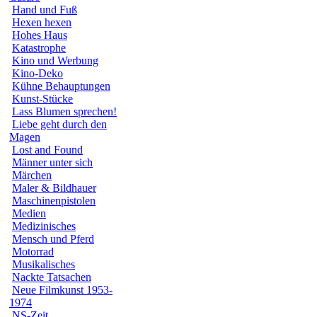
Hand und Fuß
Hexen hexen
Hohes Haus
Katastrophe
Kino und Werbung
Kino-Deko
Kühne Behauptungen
Kunst-Stücke
Lass Blumen sprechen!
Liebe geht durch den
Magen
Lost and Found
Männer unter sich
Märchen
Maler & Bildhauer
Maschinenpistolen
Medien
Medizinisches
Mensch und Pferd
Motorrad
Musikalisches
Nackte Tatsachen
Neue Filmkunst 1953-
1974
NS-Zeit