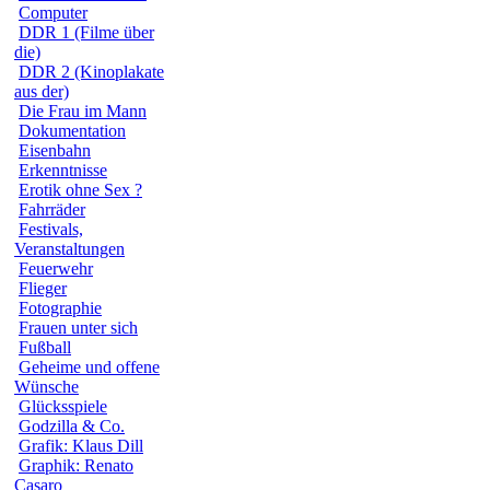
Computer
DDR 1 (Filme über
die)
DDR 2 (Kinoplakate
aus der)
Die Frau im Mann
Dokumentation
Eisenbahn
Erkenntnisse
Erotik ohne Sex ?
Fahrräder
Festivals,
Veranstaltungen
Feuerwehr
Flieger
Fotographie
Frauen unter sich
Fußball
Geheime und offene
Wünsche
Glücksspiele
Godzilla & Co.
Grafik: Klaus Dill
Graphik: Renato
Casaro