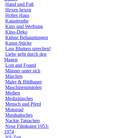
Hand und Fuß
Hexen hexen
Hohes Haus
Katastrophe
Kino und Werbung
Kino-Deko
Kühne Behauptungen
Kunst-Stücke
Lass Blumen sprechen!
Liebe geht durch den
Magen
Lost and Found
Männer unter sich
Märchen
Maler & Bildhauer
Maschinenpistolen
Medien
Medizinisches
Mensch und Pferd
Motorrad
Musikalisches
Nackte Tatsachen
Neue Filmkunst 1953-
1974
NS-Zeit