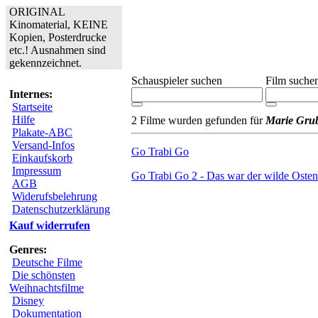
ORIGINAL
Kinomaterial, KEINE
Kopien, Posterdrucke
etc.! Ausnahmen sind
gekennzeichnet.
Schauspieler suchen
Film suche
Internes:
Startseite
Hilfe
2 Filme wurden gefunden für
Marie Gru
Plakate-ABC
Versand-Infos
Go Trabi Go
Einkaufskorb
Impressum
Go Trabi Go 2 - Das war der wilde Osten
AGB
Widerufsbelehrung
Datenschutzerklärung
Kauf widerrufen
Genres:
Deutsche Filme
Die schönsten
Weihnachtsfilme
Disney
Dokumentation