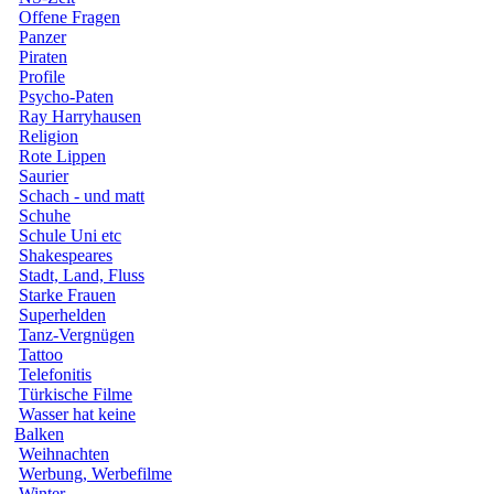
Offene Fragen
Panzer
Piraten
Profile
Psycho-Paten
Ray Harryhausen
Religion
Rote Lippen
Saurier
Schach - und matt
Schuhe
Schule Uni etc
Shakespeares
Stadt, Land, Fluss
Starke Frauen
Superhelden
Tanz-Vergnügen
Tattoo
Telefonitis
Türkische Filme
Wasser hat keine
Balken
Weihnachten
Werbung, Werbefilme
Winter