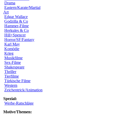
Drama
Eastern/Karate/Martial
Art
Edgar Wallace
Godzilla & Co
Hammer-Filme
Herkules & Co
Hill+Spencer
Horror/SF/Fantasy
Karl May
Komödie
Krieg
Musikfilme
Sex-Filme
Shakespeare
Thriller
Tierfilme
Türkische Filme
Western
Zeichentrick/Animation
Spezial:
Werbe-Ratschläge
Motive/Themen: