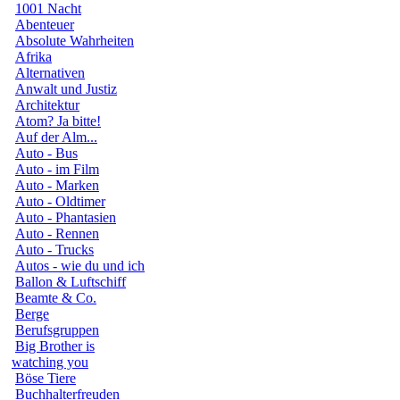
1001 Nacht
Abenteuer
Absolute Wahrheiten
Afrika
Alternativen
Anwalt und Justiz
Architektur
Atom? Ja bitte!
Auf der Alm...
Auto - Bus
Auto - im Film
Auto - Marken
Auto - Oldtimer
Auto - Phantasien
Auto - Rennen
Auto - Trucks
Autos - wie du und ich
Ballon & Luftschiff
Beamte & Co.
Berge
Berufsgruppen
Big Brother is
watching you
Böse Tiere
Buchhalterfreuden