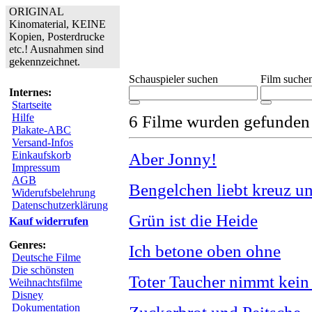
ORIGINAL
Kinomaterial, KEINE
Kopien, Posterdrucke
etc.! Ausnahmen sind
gekennzeichnet.
Schauspieler suchen
Film suche
Internes:
Startseite
Hilfe
6 Filme wurden gefunden
Plakate-ABC
Versand-Infos
Einkaufskorb
Aber Jonny!
Impressum
AGB
Bengelchen liebt kreuz u
Widerufsbelehrung
Datenschutzerklärung
Grün ist die Heide
Kauf widerrufen
Genres:
Ich betone oben ohne
Deutsche Filme
Die schönsten
Toter Taucher nimmt kein
Weihnachtsfilme
Disney
Dokumentation