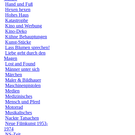
Hand und Fuß
Hexen hexen
Hohes Haus
Katastrophe
Kino und Werbung
Kino-Deko
Kühne Behauptungen
Kunst-Stücke
Lass Blumen sprechen!
Liebe geht durch den
Magen
Lost and Found
Männer unter sich
Märchen
Maler & Bildhauer
Maschinenpistolen
Medien
Medizinisches
Mensch und Pferd
Motorrad
Musikalisches
Nackte Tatsachen
Neue Filmkunst 1953-
1974
NS-Zeit