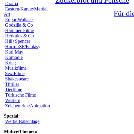
Zuckerbrot und Peitsche
Drama
Eastern/Karate/Martial
Für di
Art
Edgar Wallace
Godzilla & Co
Hammer-Filme
Herkules & Co
Hill+Spencer
Horror/SF/Fantasy
Karl May
Komödie
Krieg
Musikfilme
Sex-Filme
Shakespeare
Thriller
Tierfilme
Türkische Filme
Western
Zeichentrick/Animation
Spezial:
Werbe-Ratschläge
Motive/Themen: