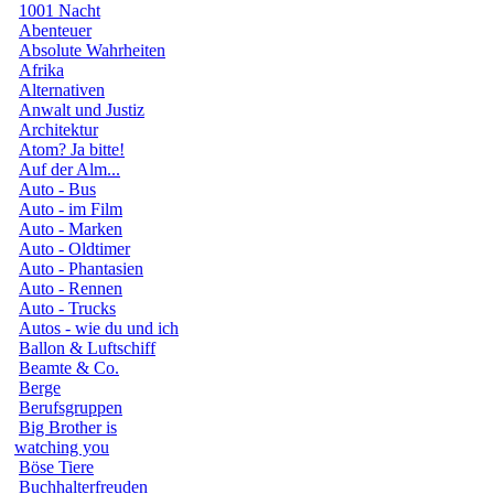
1001 Nacht
Abenteuer
Absolute Wahrheiten
Afrika
Alternativen
Anwalt und Justiz
Architektur
Atom? Ja bitte!
Auf der Alm...
Auto - Bus
Auto - im Film
Auto - Marken
Auto - Oldtimer
Auto - Phantasien
Auto - Rennen
Auto - Trucks
Autos - wie du und ich
Ballon & Luftschiff
Beamte & Co.
Berge
Berufsgruppen
Big Brother is
watching you
Böse Tiere
Buchhalterfreuden