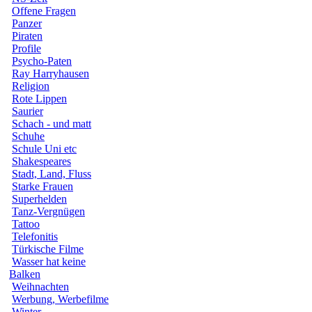
Offene Fragen
Panzer
Piraten
Profile
Psycho-Paten
Ray Harryhausen
Religion
Rote Lippen
Saurier
Schach - und matt
Schuhe
Schule Uni etc
Shakespeares
Stadt, Land, Fluss
Starke Frauen
Superhelden
Tanz-Vergnügen
Tattoo
Telefonitis
Türkische Filme
Wasser hat keine
Balken
Weihnachten
Werbung, Werbefilme
Winter