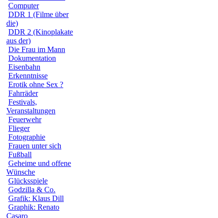
Computer
DDR 1 (Filme über
die)
DDR 2 (Kinoplakate
aus der)
Die Frau im Mann
Dokumentation
Eisenbahn
Erkenntnisse
Erotik ohne Sex ?
Fahrräder
Festivals,
Veranstaltungen
Feuerwehr
Flieger
Fotographie
Frauen unter sich
Fußball
Geheime und offene
Wünsche
Glücksspiele
Godzilla & Co.
Grafik: Klaus Dill
Graphik: Renato
Casaro