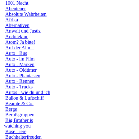
1001 Nacht
Abenteuer
Absolute Wahrheiten
Afrika
Alternativen
Anwalt und Justiz
Architektur
Atom? Ja bitte!
Auf der Alm...
Auto - Bus
Auto - im Film
Auto - Marken
Auto - Oldtimer
Auto - Phantasien
Auto - Rennen
Auto - Trucks
Autos - wie du und ich
Ballon & Luftschiff
Beamte & Co.
Berge
Berufsgruppen
Big Brother is
watching you
Böse Tiere
Buchhalterfreuden