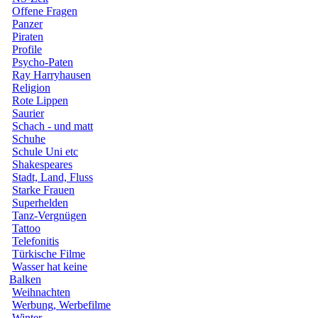
Offene Fragen
Panzer
Piraten
Profile
Psycho-Paten
Ray Harryhausen
Religion
Rote Lippen
Saurier
Schach - und matt
Schuhe
Schule Uni etc
Shakespeares
Stadt, Land, Fluss
Starke Frauen
Superhelden
Tanz-Vergnügen
Tattoo
Telefonitis
Türkische Filme
Wasser hat keine
Balken
Weihnachten
Werbung, Werbefilme
Winter