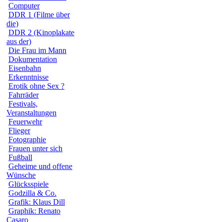
Computer
DDR 1 (Filme über
die)
DDR 2 (Kinoplakate
aus der)
Die Frau im Mann
Dokumentation
Eisenbahn
Erkenntnisse
Erotik ohne Sex ?
Fahrräder
Festivals,
Veranstaltungen
Feuerwehr
Flieger
Fotographie
Frauen unter sich
Fußball
Geheime und offene
Wünsche
Glücksspiele
Godzilla & Co.
Grafik: Klaus Dill
Graphik: Renato
Casaro