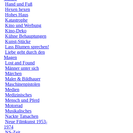
Hand und Fuß
Hexen hexen
Hohes Haus
Katastrophe
Kino und Werbung
Kino-Deko
Kühne Behauptungen
Kunst-Stücke
Lass Blumen sprechen!
Liebe geht durch den
Magen
Lost and Found
Männer unter sich
Märchen
Maler & Bildhauer
Maschinenpistolen
Medien
Medizinisches
Mensch und Pferd
Motorrad
Musikalisches
Nackte Tatsachen
Neue Filmkunst 1953-
1974
NS-Zeit