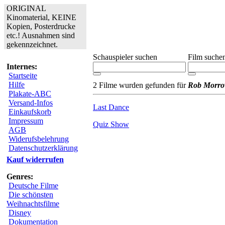
ORIGINAL
Kinomaterial, KEINE
Kopien, Posterdrucke
etc.! Ausnahmen sind
gekennzeichnet.
Schauspieler suchen
Film suche
Internes:
Startseite
Hilfe
2 Filme wurden gefunden für
Rob Morr
Plakate-ABC
Versand-Infos
Last Dance
Einkaufskorb
Impressum
Quiz Show
AGB
Widerufsbelehrung
Datenschutzerklärung
Kauf widerrufen
Genres:
Deutsche Filme
Die schönsten
Weihnachtsfilme
Disney
Dokumentation