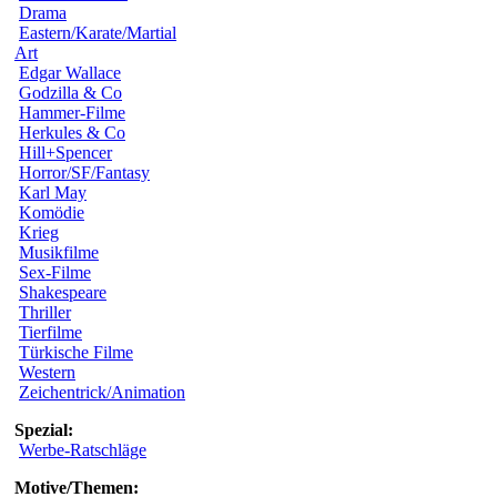
Drama
Eastern/Karate/Martial
Art
Edgar Wallace
Godzilla & Co
Hammer-Filme
Herkules & Co
Hill+Spencer
Horror/SF/Fantasy
Karl May
Komödie
Krieg
Musikfilme
Sex-Filme
Shakespeare
Thriller
Tierfilme
Türkische Filme
Western
Zeichentrick/Animation
Spezial:
Werbe-Ratschläge
Motive/Themen: