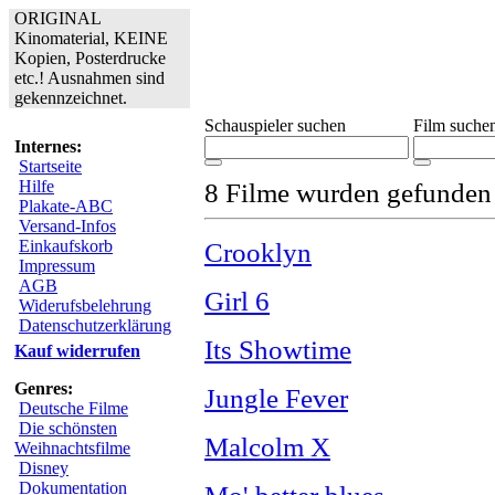
ORIGINAL
Kinomaterial, KEINE
Kopien, Posterdrucke
etc.! Ausnahmen sind
gekennzeichnet.
Schauspieler suchen
Film suche
Internes:
Startseite
Hilfe
8 Filme wurden gefunden
Plakate-ABC
Versand-Infos
Einkaufskorb
Crooklyn
Impressum
AGB
Girl 6
Widerufsbelehrung
Datenschutzerklärung
Its Showtime
Kauf widerrufen
Genres:
Jungle Fever
Deutsche Filme
Die schönsten
Malcolm X
Weihnachtsfilme
Disney
Dokumentation