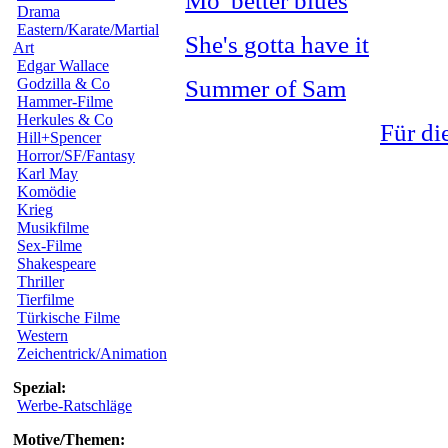
Mo' better blues
Drama
Eastern/Karate/Martial
She's gotta have it
Art
Edgar Wallace
Godzilla & Co
Summer of Sam
Hammer-Filme
Herkules & Co
Für di
Hill+Spencer
Horror/SF/Fantasy
Karl May
Komödie
Krieg
Musikfilme
Sex-Filme
Shakespeare
Thriller
Tierfilme
Türkische Filme
Western
Zeichentrick/Animation
Spezial:
Werbe-Ratschläge
Motive/Themen: