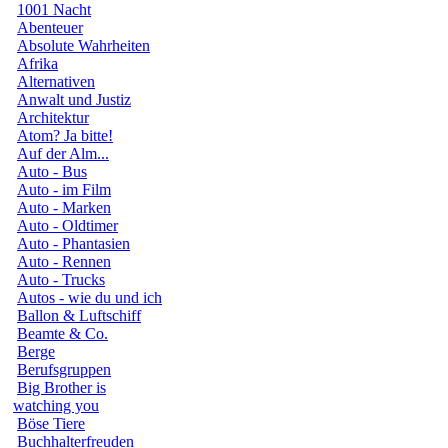
1001 Nacht
Abenteuer
Absolute Wahrheiten
Afrika
Alternativen
Anwalt und Justiz
Architektur
Atom? Ja bitte!
Auf der Alm...
Auto - Bus
Auto - im Film
Auto - Marken
Auto - Oldtimer
Auto - Phantasien
Auto - Rennen
Auto - Trucks
Autos - wie du und ich
Ballon & Luftschiff
Beamte & Co.
Berge
Berufsgruppen
Big Brother is
watching you
Böse Tiere
Buchhalterfreuden