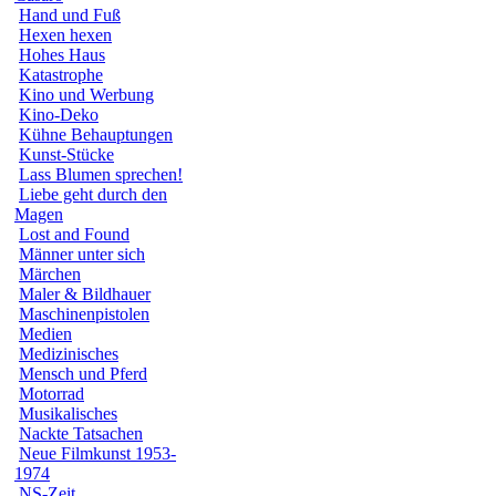
Hand und Fuß
Hexen hexen
Hohes Haus
Katastrophe
Kino und Werbung
Kino-Deko
Kühne Behauptungen
Kunst-Stücke
Lass Blumen sprechen!
Liebe geht durch den
Magen
Lost and Found
Männer unter sich
Märchen
Maler & Bildhauer
Maschinenpistolen
Medien
Medizinisches
Mensch und Pferd
Motorrad
Musikalisches
Nackte Tatsachen
Neue Filmkunst 1953-
1974
NS-Zeit