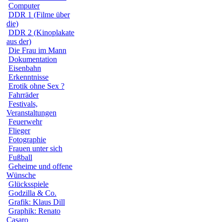
Computer
DDR 1 (Filme über
die)
DDR 2 (Kinoplakate
aus der)
Die Frau im Mann
Dokumentation
Eisenbahn
Erkenntnisse
Erotik ohne Sex ?
Fahrräder
Festivals,
Veranstaltungen
Feuerwehr
Flieger
Fotographie
Frauen unter sich
Fußball
Geheime und offene
Wünsche
Glücksspiele
Godzilla & Co.
Grafik: Klaus Dill
Graphik: Renato
Casaro