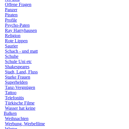
Offene Fragen
Panzer
Piraten
Profile
Psycho-Paten
Ray Harryhausen
Religion
Rote Lippen
Saurier
Schach - und matt
Schuhe
Schule Uni etc
Shakespeares
Stadt, Land, Fluss
Starke Frauen
Superhelden
Tanz-Vergnügen
Tattoo
Telefonitis
Türkische Filme
Wasser hat keine
Balken
Weihnachten
Werbung, Werbefilme
Winter