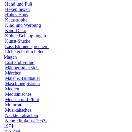
Hand und Fuß
Hexen hexen
Hohes Haus
Katastrophe
Kino und Werbung
Kino-Deko
Kühne Behauptungen
Kunst-Stücke
Lass Blumen sprechen!
Liebe geht durch den
Magen
Lost and Found
Männer unter sich
Märchen
Maler & Bildhauer
Maschinenpistolen
Medien
Medizinisches
Mensch und Pferd
Motorrad
Musikalisches
Nackte Tatsachen
Neue Filmkunst 1953-
1974
NS-Zeit