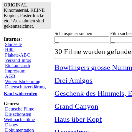
ORIGINAL
Kinomaterial, KEINE
Kopien, Posterdrucke
etc.! Ausnahmen sind
gekennzeichnet.
Schauspieler suchen
Film suche
Internes:
Startseite
Hilfe
30 Filme wurden gefunde
Plakate-ABC
Versand-Infos
Einkaufskorb
Bowfingers grosse Numme
Impressum
AGB
Drei Amigos
Widerufsbelehrung
Datenschutzerklärung
Geschenk des Himmels, Ei
Kauf widerrufen
Genres:
Grand Canyon
Deutsche Filme
Die schönsten
Haus über Kopf
Weihnachtsfilme
Disney
Dokumentation