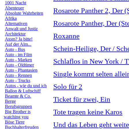
1001 Nacht
Abenteuer
Rosarote Panther 2, Der (
Absolute Wahrheiten
Afrika
Rosarote Panther, Der (St
Alternativen
Anwalt und Justiz
Architektur
Roxanne
Atom? Ja bitte!
Auf der Alm...
Schein-Heilige, Der / Sch
Auto - Bus
Auto - im Film
Auto - Marken
Schlaflos in New York / 
Auto - Oldtimer
Auto - Phantasien
Single kommt selten allei
Auto - Rennen
Auto - Trucks
Solo für 2
Autos - wie du und ich
Ballon & Luftschiff
Beamte & Co.
Ticket für zwei, Ein
Berge
Berufsgruppen
Tote tragen keine Karos
Big Brother is
watching you
Böse Tiere
Und das Leben geht weite
Buchhalterfreuden