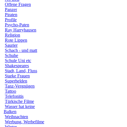
Offene Fragen
Panzer
Piraten
Profile
Psycho-Paten
Ray Harryhausen
Religion
Rote Lippen
Saurier
Schach - und matt
Schuhe
Schule Uni etc
Shakespeares
Stadt, Land, Fluss
Starke Frauen
Superhelden
Tanz-Vergnügen
Tattoo
Telefonitis
Türkische Filme
Wasser hat keine
Balken
Weihnachten
Werbung, Werbefilme
Winter