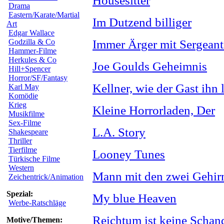
Housesitter
Drama
Eastern/Karate/Martial
Im Dutzend billiger
Art
Edgar Wallace
Godzilla & Co
Immer Ärger mit Sergeant
Hammer-Filme
Herkules & Co
Joe Goulds Geheimnis
Hill+Spencer
Horror/SF/Fantasy
Kellner, wie der Gast ihn l
Karl May
Komödie
Krieg
Kleine Horrorladen, Der
Musikfilme
Sex-Filme
L.A. Story
Shakespeare
Thriller
Tierfilme
Looney Tunes
Türkische Filme
Western
Mann mit den zwei Gehir
Zeichentrick/Animation
Spezial:
My blue Heaven
Werbe-Ratschläge
Reichtum ist keine Schan
Motive/Themen: