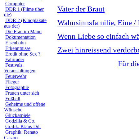
Computer
Vater der Braut
DDR 1 (Filme über
die)
DDR 2 (Kinoplakate
Wahnsinnsfamilie, Eine /
aus der)
Die Frau im Mann
Wenn Liebe so einfach w
Dokumentation
Eisenbahn
Erkenntnisse
Zwei hinreissend verdor
Erotik ohne Sex ?
Fahrräder
Für di
Festivals,
Veranstaltungen
Feuerwehr
Flieger
Fotographie
Frauen unter sich
Fußball
Geheime und offene
Wünsche
Glücksspiele
Godzilla & Co.
Grafik: Klaus Dill
Graphik: Renato
Casaro