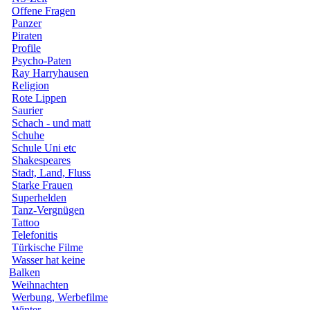
Offene Fragen
Panzer
Piraten
Profile
Psycho-Paten
Ray Harryhausen
Religion
Rote Lippen
Saurier
Schach - und matt
Schuhe
Schule Uni etc
Shakespeares
Stadt, Land, Fluss
Starke Frauen
Superhelden
Tanz-Vergnügen
Tattoo
Telefonitis
Türkische Filme
Wasser hat keine
Balken
Weihnachten
Werbung, Werbefilme
Winter