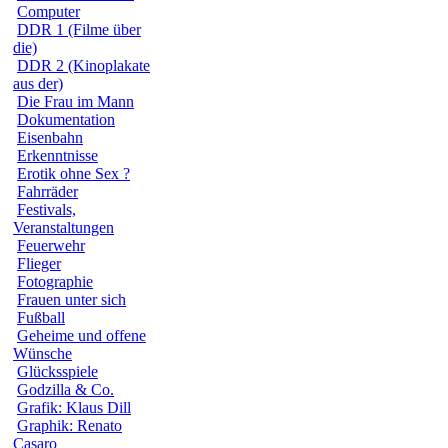
Computer
DDR 1 (Filme über
die)
DDR 2 (Kinoplakate
aus der)
Die Frau im Mann
Dokumentation
Eisenbahn
Erkenntnisse
Erotik ohne Sex ?
Fahrräder
Festivals,
Veranstaltungen
Feuerwehr
Flieger
Fotographie
Frauen unter sich
Fußball
Geheime und offene
Wünsche
Glücksspiele
Godzilla & Co.
Grafik: Klaus Dill
Graphik: Renato
Casaro