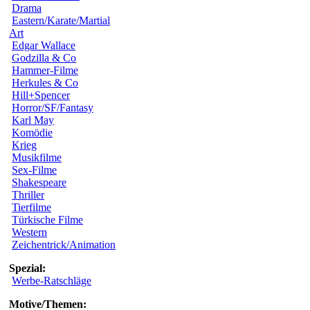
Drama
Eastern/Karate/Martial
Art
Edgar Wallace
Godzilla & Co
Hammer-Filme
Herkules & Co
Hill+Spencer
Horror/SF/Fantasy
Karl May
Komödie
Krieg
Musikfilme
Sex-Filme
Shakespeare
Thriller
Tierfilme
Türkische Filme
Western
Zeichentrick/Animation
Spezial:
Werbe-Ratschläge
Motive/Themen: