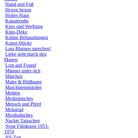
Hand und Fuß
Hexen hexen
Hohes Haus
Katastrophe
Kino und Werbung
Kino-Deko
Kühne Behauptungen
Kunst-Stücke
Lass Blumen sprechen!
Liebe geht durch den
Magen
Lost and Found
Männer unter sich
Märchen
Maler & Bildhauer
Maschinenpistolen
Medien
Medizinisches
Mensch und Pferd
Motorrad
Musikalisches
Nackte Tatsachen
Neue Filmkunst 1953-
1974
NS-Zeit