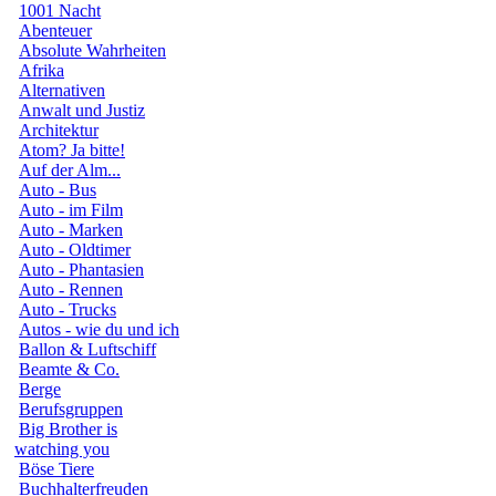
1001 Nacht
Abenteuer
Absolute Wahrheiten
Afrika
Alternativen
Anwalt und Justiz
Architektur
Atom? Ja bitte!
Auf der Alm...
Auto - Bus
Auto - im Film
Auto - Marken
Auto - Oldtimer
Auto - Phantasien
Auto - Rennen
Auto - Trucks
Autos - wie du und ich
Ballon & Luftschiff
Beamte & Co.
Berge
Berufsgruppen
Big Brother is
watching you
Böse Tiere
Buchhalterfreuden