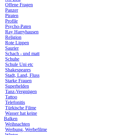
Offene Fragen
Panzer
Piraten
Profile
Psycho-Paten
Ray Harryhausen
Religion
Rote Lippen
Saurier
Schach - und matt
Schuhe
Schule Uni etc
Shakespeares
Stadt, Land, Fluss
Starke Frauen
Superhelden
Tanz-Vergnügen
Tattoo
Telefonitis
Türkische Filme
Wasser hat keine
Balken
Weihnachten
Werbung, Werbefilme
Winter