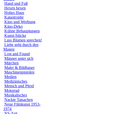
Hand und Fuß
Hexen hexen
Hohes Haus
Katastrophe
Kino und Werbung
Kino-Deko
Kühne Behauptungen
Kunst-Stücke
Lass Blumen sprechen!
Liebe geht durch den
Magen
Lost and Found
Männer unter sich
Märchen
Maler & Bildhauer
Maschinenpistolen
Medien
Medizinisches
Mensch und Pferd
Motorrad
Musikalisches
Nackte Tatsachen
Neue Filmkunst 1953-
1974
NS-Zeit