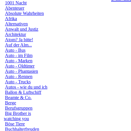
1001 Nacht
Abenteuer
Absolute Wahrheiten
Afrika
Alternativen
Anwalt und Justiz
Architektur
Atom? Ja bitte!
Auf der Alm...
Auto - Bus
Auto - im Film
Auto - Marken
Auto - Oldtimer
Auto - Phantasien
Auto - Rennen
Auto - Trucks
Autos - wie du und ich
Ballon & Luftschiff
Beamte & Co.
Berge
Berufsgruppen
Big Brother is
watching you
Böse Tiere
Buchhalterfreuden