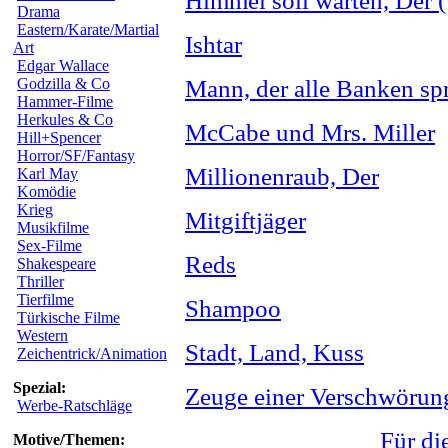
Himmel soll warten, Der 
Drama
Eastern/Karate/Martial
Ishtar
Art
Edgar Wallace
Godzilla & Co
Mann, der alle Banken sp
Hammer-Filme
Herkules & Co
McCabe und Mrs. Miller
Hill+Spencer
Horror/SF/Fantasy
Millionenraub, Der
Karl May
Komödie
Krieg
Mitgiftjäger
Musikfilme
Sex-Filme
Reds
Shakespeare
Thriller
Tierfilme
Shampoo
Türkische Filme
Western
Stadt, Land, Kuss
Zeichentrick/Animation
Spezial:
Zeuge einer Verschwörun
Werbe-Ratschläge
Für di
Motive/Themen: