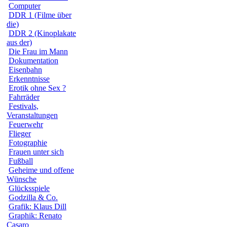
Computer
DDR 1 (Filme über
die)
DDR 2 (Kinoplakate
aus der)
Die Frau im Mann
Dokumentation
Eisenbahn
Erkenntnisse
Erotik ohne Sex ?
Fahrräder
Festivals,
Veranstaltungen
Feuerwehr
Flieger
Fotographie
Frauen unter sich
Fußball
Geheime und offene
Wünsche
Glücksspiele
Godzilla & Co.
Grafik: Klaus Dill
Graphik: Renato
Casaro