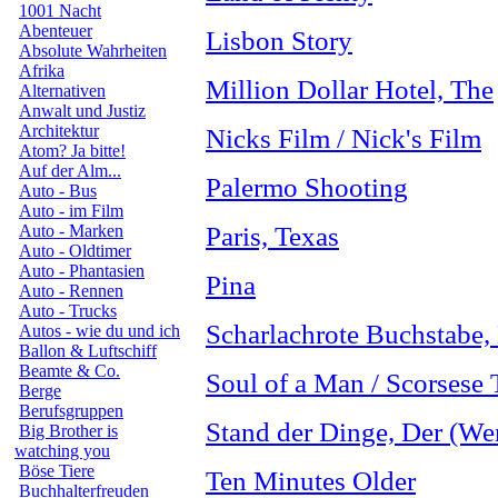
1001 Nacht
Abenteuer
Lisbon Story
Absolute Wahrheiten
Afrika
Million Dollar Hotel, The
Alternativen
Anwalt und Justiz
Architektur
Nicks Film / Nick's Film
Atom? Ja bitte!
Auf der Alm...
Palermo Shooting
Auto - Bus
Auto - im Film
Auto - Marken
Paris, Texas
Auto - Oldtimer
Auto - Phantasien
Pina
Auto - Rennen
Auto - Trucks
Scharlachrote Buchstabe,
Autos - wie du und ich
Ballon & Luftschiff
Beamte & Co.
Soul of a Man / Scorsese
Berge
Berufsgruppen
Stand der Dinge, Der (We
Big Brother is
watching you
Böse Tiere
Ten Minutes Older
Buchhalterfreuden