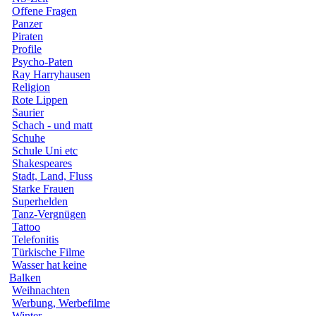
Offene Fragen
Panzer
Piraten
Profile
Psycho-Paten
Ray Harryhausen
Religion
Rote Lippen
Saurier
Schach - und matt
Schuhe
Schule Uni etc
Shakespeares
Stadt, Land, Fluss
Starke Frauen
Superhelden
Tanz-Vergnügen
Tattoo
Telefonitis
Türkische Filme
Wasser hat keine
Balken
Weihnachten
Werbung, Werbefilme
Winter