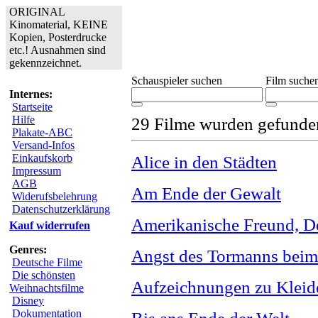
ORIGINAL
Kinomaterial, KEINE
Kopien, Posterdrucke
etc.! Ausnahmen sind
gekennzeichnet.
Schauspieler suchen
Film suche
Internes:
Startseite
Hilfe
29 Filme wurden gefunde
Plakate-ABC
Versand-Infos
Einkaufskorb
Alice in den Städten
Impressum
AGB
Am Ende der Gewalt
Widerufsbelehrung
Datenschutzerklärung
Amerikanische Freund, D
Kauf widerrufen
Genres:
Angst des Tormanns beim 
Deutsche Filme
Die schönsten
Aufzeichnungen zu Kleid
Weihnachtsfilme
Disney
Dokumentation