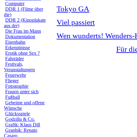
Computer
Tokyo GA
DDR 1 (Filme über
die)
DDR 2 (Kinoplakate
Viel passiert
aus der)
Die Frau im Mann
Wen wunderts! Wenders-
Dokumentation
Eisenbahn
Erkenntnisse
Für di
Erotik ohne Sex ?
Fahrräder
Festivals,
Veranstaltungen
Feuerwehr
Flieger
Fotographie
Frauen unter sich
Fußball
Geheime und offene
Wünsche
Glücksspiele
Godzilla & Co.
Grafik: Klaus Dill
Graphik: Renato
Casaro