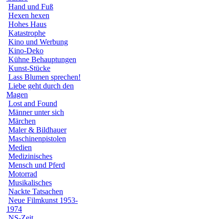
Hand und Fuß
Hexen hexen
Hohes Haus
Katastrophe
Kino und Werbung
Kino-Deko
Kühne Behauptungen
Kunst-Stücke
Lass Blumen sprechen!
Liebe geht durch den
Magen
Lost and Found
Männer unter sich
Märchen
Maler & Bildhauer
Maschinenpistolen
Medien
Medizinisches
Mensch und Pferd
Motorrad
Musikalisches
Nackte Tatsachen
Neue Filmkunst 1953-
1974
NS-Zeit