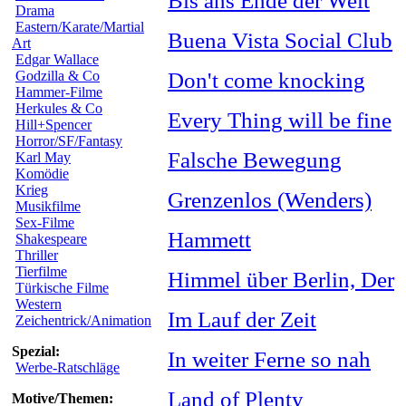
Bis ans Ende der Welt
Drama
Eastern/Karate/Martial
Buena Vista Social Club
Art
Edgar Wallace
Godzilla & Co
Don't come knocking
Hammer-Filme
Herkules & Co
Every Thing will be fine
Hill+Spencer
Horror/SF/Fantasy
Falsche Bewegung
Karl May
Komödie
Krieg
Grenzenlos (Wenders)
Musikfilme
Sex-Filme
Hammett
Shakespeare
Thriller
Tierfilme
Himmel über Berlin, Der
Türkische Filme
Western
Im Lauf der Zeit
Zeichentrick/Animation
Spezial:
In weiter Ferne so nah
Werbe-Ratschläge
Land of Plenty
Motive/Themen: