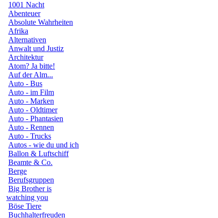
1001 Nacht
Abenteuer
Absolute Wahrheiten
Afrika
Alternativen
Anwalt und Justiz
Architektur
Atom? Ja bitte!
Auf der Alm...
Auto - Bus
Auto - im Film
Auto - Marken
Auto - Oldtimer
Auto - Phantasien
Auto - Rennen
Auto - Trucks
Autos - wie du und ich
Ballon & Luftschiff
Beamte & Co.
Berge
Berufsgruppen
Big Brother is
watching you
Böse Tiere
Buchhalterfreuden