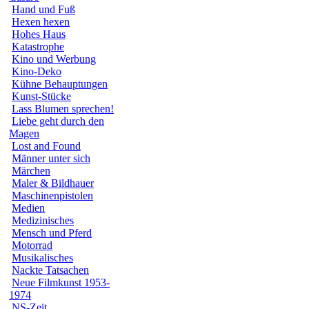
Hand und Fuß
Hexen hexen
Hohes Haus
Katastrophe
Kino und Werbung
Kino-Deko
Kühne Behauptungen
Kunst-Stücke
Lass Blumen sprechen!
Liebe geht durch den
Magen
Lost and Found
Männer unter sich
Märchen
Maler & Bildhauer
Maschinenpistolen
Medien
Medizinisches
Mensch und Pferd
Motorrad
Musikalisches
Nackte Tatsachen
Neue Filmkunst 1953-
1974
NS-Zeit