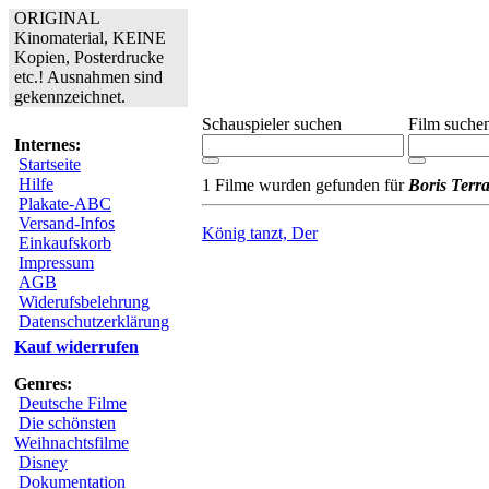
ORIGINAL
Kinomaterial, KEINE
Kopien, Posterdrucke
etc.! Ausnahmen sind
gekennzeichnet.
Schauspieler suchen
Film suche
Internes:
Startseite
Hilfe
1 Filme wurden gefunden für
Boris Terra
Plakate-ABC
Versand-Infos
König tanzt, Der
Einkaufskorb
Impressum
AGB
Widerufsbelehrung
Datenschutzerklärung
Kauf widerrufen
Genres:
Deutsche Filme
Die schönsten
Weihnachtsfilme
Disney
Dokumentation