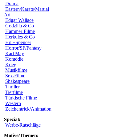
Drama
Eastern/Karate/Martial
Art
Edgar Wallace
Godzilla & Co
Hammer-Filme
Herkules & Co
Hill+Spencer
Horror/SF/Fantasy
Karl May
Komödie
Krieg
Musikfilme
Sex-Filme
Shakespeare
Thriller
Tierfilme
Türkische Filme
Western
Zeichentrick/Animation
Spezial:
Werbe-Ratschläge
Motive/Themen: