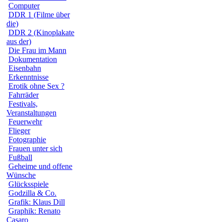
Computer
DDR 1 (Filme über
die)
DDR 2 (Kinoplakate
aus der)
Die Frau im Mann
Dokumentation
Eisenbahn
Erkenntnisse
Erotik ohne Sex ?
Fahrräder
Festivals,
Veranstaltungen
Feuerwehr
Flieger
Fotographie
Frauen unter sich
Fußball
Geheime und offene
Wünsche
Glücksspiele
Godzilla & Co.
Grafik: Klaus Dill
Graphik: Renato
Casaro