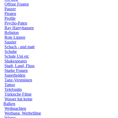
Offene Fragen
Panzer
Piraten
Profile
Psycho-Paten
Ray Harryhausen
Religion
Rote Lippen
Saurier
Schach - und matt
Schuhe
Schule Uni etc
Shakespeares
Stadt, Land, Fluss
Starke Frauen
Superhelden
Tanz-Vergnügen
Tattoo
Telefonitis
Türkische Filme
Wasser hat keine
Balken
Weihnachten
Werbung, Werbefilme
Winter