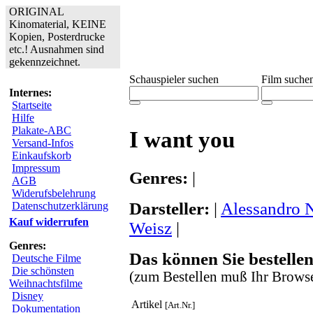
ORIGINAL
Kinomaterial, KEINE
Kopien, Posterdrucke
etc.! Ausnahmen sind
gekennzeichnet.
Schauspieler suchen
Film suche
Internes:
Startseite
Hilfe
Plakate-ABC
I want you
Versand-Infos
Einkaufskorb
Impressum
Genres:
|
AGB
Widerufsbelehrung
Darsteller:
|
Alessandro 
Datenschutzerklärung
Kauf widerrufen
Weisz
|
Genres:
Das können Sie bestellen
Deutsche Filme
Die schönsten
(zum Bestellen muß Ihr Browse
Weihnachtsfilme
Disney
Artikel
[Art.Nr.]
Dokumentation