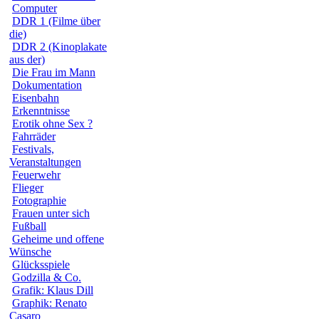
Computer
DDR 1 (Filme über
die)
DDR 2 (Kinoplakate
aus der)
Die Frau im Mann
Dokumentation
Eisenbahn
Erkenntnisse
Erotik ohne Sex ?
Fahrräder
Festivals,
Veranstaltungen
Feuerwehr
Flieger
Fotographie
Frauen unter sich
Fußball
Geheime und offene
Wünsche
Glücksspiele
Godzilla & Co.
Grafik: Klaus Dill
Graphik: Renato
Casaro