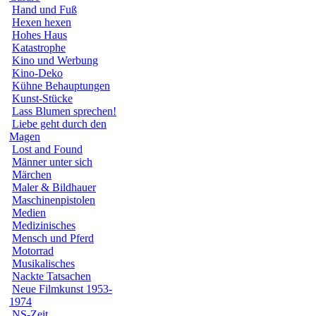
Hand und Fuß
Hexen hexen
Hohes Haus
Katastrophe
Kino und Werbung
Kino-Deko
Kühne Behauptungen
Kunst-Stücke
Lass Blumen sprechen!
Liebe geht durch den
Magen
Lost and Found
Männer unter sich
Märchen
Maler & Bildhauer
Maschinenpistolen
Medien
Medizinisches
Mensch und Pferd
Motorrad
Musikalisches
Nackte Tatsachen
Neue Filmkunst 1953-
1974
NS-Zeit