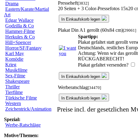
Presseheft
[3832]
Drama
20 Seiten + 3 Color-Pressefotos 15x20 
Eastern/Karate/Martial
Art
In Einkaufskorb legen
Edgar Wallace
Godzilla & Co
Plakat Din A1 gerollt (60x84 cm)
[29061]
Hammer-Filme
Spartipp:
Herkules & Co
Plakat gefaltet statt gerollt v
Hill+Spencer
Deutschlands, restliches Euro
Horror/SF/Fantasy
Achtung: Wenn wir das gerollte
Karl May
RÜCKGABERECHT!
Komödie
Krieg
Plakat gefaltet versenden?
Musikfilme
Sex-Filme
In Einkaufskorb legen
Shakespeare
Thriller
Werberatschlag
[34470]
Tierfilme
Türkische Filme
In Einkaufskorb legen
Western
Preise incl. der gesetzlichen M
Zeichentrick/Animation
Spezial:
Werbe-Ratschläge
Motive/Themen: