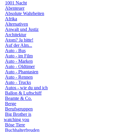
1001 Nacht
Abenteuer
Absolute Wahrheiten
Afrika
Alternativen
Anwalt und Justiz
Architektur
Atom? Ja bitte!
Auf der Alm...
Auto - Bus
Auto - im Film
Auto - Marken
Auto - Oldtimer
Auto - Phantasien
Auto - Rennen
Auto - Trucks
Autos - wie du und ich
Ballon & Luftschiff
Beamte & Co.
Berge
Berufsgruppen
Big Brother is
watching you
Böse Tiere
Buchhalterfreuden