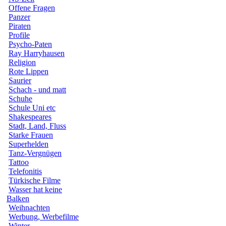
Offene Fragen
Panzer
Piraten
Profile
Psycho-Paten
Ray Harryhausen
Religion
Rote Lippen
Saurier
Schach - und matt
Schuhe
Schule Uni etc
Shakespeares
Stadt, Land, Fluss
Starke Frauen
Superhelden
Tanz-Vergnügen
Tattoo
Telefonitis
Türkische Filme
Wasser hat keine
Balken
Weihnachten
Werbung, Werbefilme
Winter