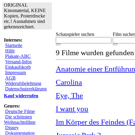
ORIGINAL
Kinomaterial, KEINE
Kopien, Posterdrucke
etc.! Ausnahmen sind
gekennzeichnet.
Schauspieler suchen
Film suche
Internes:
Startseite
Hilfe
9 Filme wurden gefunden
Plakate-ABC
Versand-Infos
Einkaufskorb
Anatomie einer Entführu
Impressum
AGB
Carolina
Widerufsbelehrung
Datenschutzerklärung
Eye, The
Kauf widerrufen
Genres:
I want you
Deutsche Filme
Die schönsten
Im Körper des Feindes (Fa
Weihnachtsfilme
Disney
Dokumentation