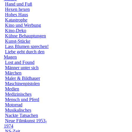
Hand und Fuß
Hexen hexen
Hohes Haus
Katastrophe
Kino und Werbung
Kino-Deko
Kühne Behauptungen
Kunst-Stücke
Lass Blumen sprechen!
Liebe geht durch den
Magen
Lost and Found
Männer unter sich
Märchen
Maler & Bildhauer
Maschinenpistolen
Medien
Medizinisches
Mensch und Pferd
Motorrad
Musikalisches
Nackte Tatsachen
Neue Filmkunst 1953-
1974
NS-Zeit