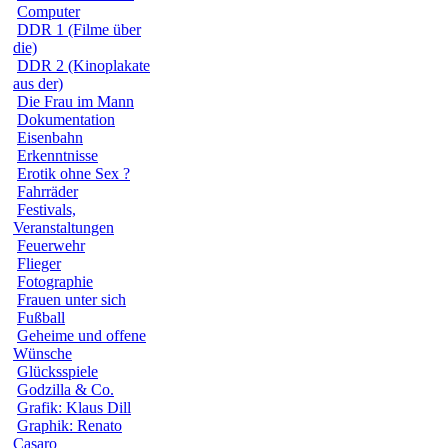
Computer
DDR 1 (Filme über
die)
DDR 2 (Kinoplakate
aus der)
Die Frau im Mann
Dokumentation
Eisenbahn
Erkenntnisse
Erotik ohne Sex ?
Fahrräder
Festivals,
Veranstaltungen
Feuerwehr
Flieger
Fotographie
Frauen unter sich
Fußball
Geheime und offene
Wünsche
Glücksspiele
Godzilla & Co.
Grafik: Klaus Dill
Graphik: Renato
Casaro