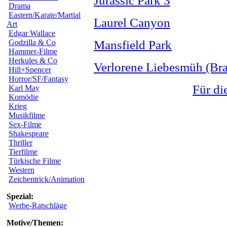
Jurassic Park 3
Drama
Eastern/Karate/Martial
Laurel Canyon
Art
Edgar Wallace
Godzilla & Co
Mansfield Park
Hammer-Filme
Herkules & Co
Verlorene Liebesmüh (Br
Hill+Spencer
Horror/SF/Fantasy
Für di
Karl May
Komödie
Krieg
Musikfilme
Sex-Filme
Shakespeare
Thriller
Tierfilme
Türkische Filme
Western
Zeichentrick/Animation
Spezial:
Werbe-Ratschläge
Motive/Themen: