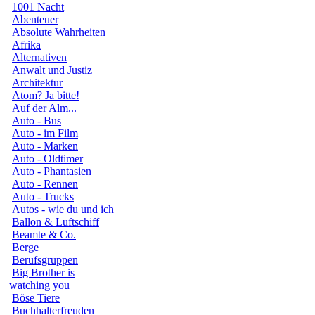
1001 Nacht
Abenteuer
Absolute Wahrheiten
Afrika
Alternativen
Anwalt und Justiz
Architektur
Atom? Ja bitte!
Auf der Alm...
Auto - Bus
Auto - im Film
Auto - Marken
Auto - Oldtimer
Auto - Phantasien
Auto - Rennen
Auto - Trucks
Autos - wie du und ich
Ballon & Luftschiff
Beamte & Co.
Berge
Berufsgruppen
Big Brother is
watching you
Böse Tiere
Buchhalterfreuden