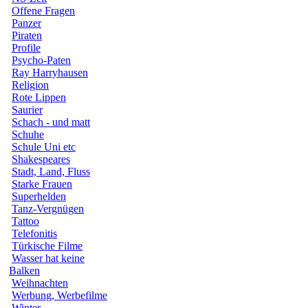
Offene Fragen
Panzer
Piraten
Profile
Psycho-Paten
Ray Harryhausen
Religion
Rote Lippen
Saurier
Schach - und matt
Schuhe
Schule Uni etc
Shakespeares
Stadt, Land, Fluss
Starke Frauen
Superhelden
Tanz-Vergnügen
Tattoo
Telefonitis
Türkische Filme
Wasser hat keine
Balken
Weihnachten
Werbung, Werbefilme
Winter