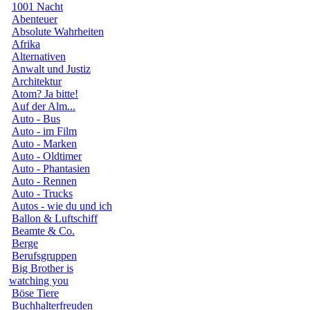
1001 Nacht
Abenteuer
Absolute Wahrheiten
Afrika
Alternativen
Anwalt und Justiz
Architektur
Atom? Ja bitte!
Auf der Alm...
Auto - Bus
Auto - im Film
Auto - Marken
Auto - Oldtimer
Auto - Phantasien
Auto - Rennen
Auto - Trucks
Autos - wie du und ich
Ballon & Luftschiff
Beamte & Co.
Berge
Berufsgruppen
Big Brother is
watching you
Böse Tiere
Buchhalterfreuden