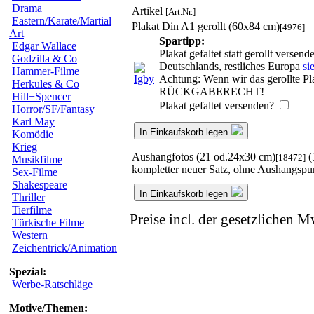
Drama
Artikel
[Art.Nr.]
Eastern/Karate/Martial
Plakat Din A1 gerollt (60x84 cm)
[4976]
Art
Spartipp:
Edgar Wallace
Plakat gefaltet statt gerollt verse
Godzilla & Co
Deutschlands, restliches Europa
si
Hammer-Filme
Achtung: Wenn wir das gerollte Pla
Herkules & Co
RÜCKGABERECHT!
Hill+Spencer
Plakat gefaltet versenden?
Horror/SF/Fantasy
Karl May
In Einkaufskorb legen
Komödie
Krieg
Aushangfotos (21 od.24x30 cm)
(
[18472]
Musikfilme
kompletter neuer Satz, ohne Aushangspu
Sex-Filme
Shakespeare
In Einkaufskorb legen
Thriller
Tierfilme
Preise incl. der gesetzlichen M
Türkische Filme
Western
Zeichentrick/Animation
Spezial:
Werbe-Ratschläge
Motive/Themen: