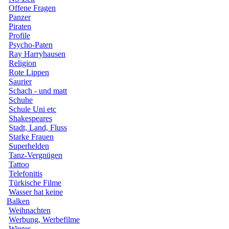
Offene Fragen
Panzer
Piraten
Profile
Psycho-Paten
Ray Harryhausen
Religion
Rote Lippen
Saurier
Schach - und matt
Schuhe
Schule Uni etc
Shakespeares
Stadt, Land, Fluss
Starke Frauen
Superhelden
Tanz-Vergnügen
Tattoo
Telefonitis
Türkische Filme
Wasser hat keine
Balken
Weihnachten
Werbung, Werbefilme
Winter