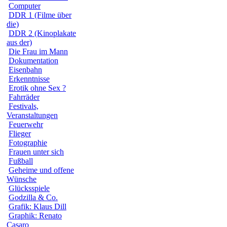
Computer
DDR 1 (Filme über
die)
DDR 2 (Kinoplakate
aus der)
Die Frau im Mann
Dokumentation
Eisenbahn
Erkenntnisse
Erotik ohne Sex ?
Fahrräder
Festivals,
Veranstaltungen
Feuerwehr
Flieger
Fotographie
Frauen unter sich
Fußball
Geheime und offene
Wünsche
Glücksspiele
Godzilla & Co.
Grafik: Klaus Dill
Graphik: Renato
Casaro