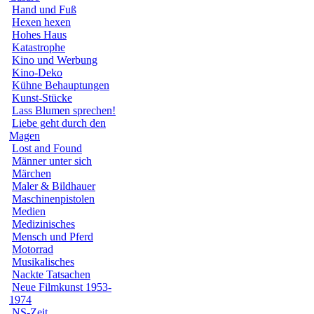
Hand und Fuß
Hexen hexen
Hohes Haus
Katastrophe
Kino und Werbung
Kino-Deko
Kühne Behauptungen
Kunst-Stücke
Lass Blumen sprechen!
Liebe geht durch den
Magen
Lost and Found
Männer unter sich
Märchen
Maler & Bildhauer
Maschinenpistolen
Medien
Medizinisches
Mensch und Pferd
Motorrad
Musikalisches
Nackte Tatsachen
Neue Filmkunst 1953-
1974
NS-Zeit