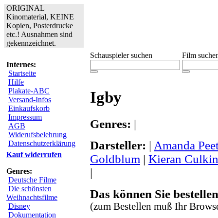
ORIGINAL
Kinomaterial, KEINE
Kopien, Posterdrucke
etc.! Ausnahmen sind
gekennzeichnet.
Schauspieler suchen
Film suche
Internes:
Startseite
Hilfe
Plakate-ABC
Igby
Versand-Infos
Einkaufskorb
Impressum
Genres:
|
AGB
Widerufsbelehrung
Darsteller:
|
Amanda Pee
Datenschutzerklärung
Kauf widerrufen
Goldblum
|
Kieran Culki
|
Genres:
Deutsche Filme
Die schönsten
Das können Sie bestellen
Weihnachtsfilme
(zum Bestellen muß Ihr Browse
Disney
Dokumentation