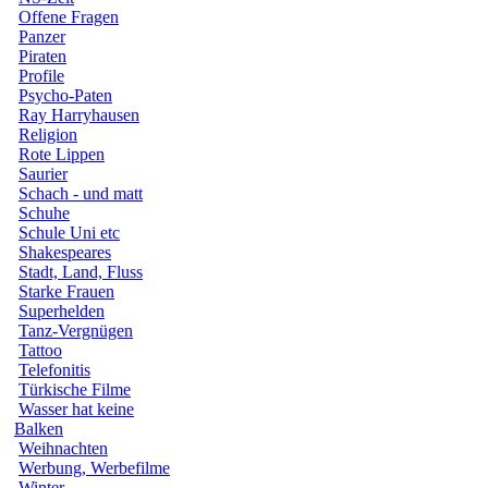
Offene Fragen
Panzer
Piraten
Profile
Psycho-Paten
Ray Harryhausen
Religion
Rote Lippen
Saurier
Schach - und matt
Schuhe
Schule Uni etc
Shakespeares
Stadt, Land, Fluss
Starke Frauen
Superhelden
Tanz-Vergnügen
Tattoo
Telefonitis
Türkische Filme
Wasser hat keine
Balken
Weihnachten
Werbung, Werbefilme
Winter