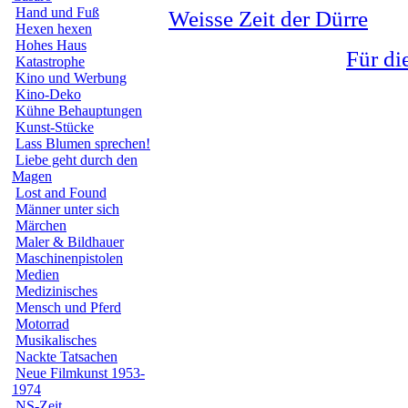
Hand und Fuß
Weisse Zeit der Dürre
Hexen hexen
Hohes Haus
Für di
Katastrophe
Kino und Werbung
Kino-Deko
Kühne Behauptungen
Kunst-Stücke
Lass Blumen sprechen!
Liebe geht durch den
Magen
Lost and Found
Männer unter sich
Märchen
Maler & Bildhauer
Maschinenpistolen
Medien
Medizinisches
Mensch und Pferd
Motorrad
Musikalisches
Nackte Tatsachen
Neue Filmkunst 1953-
1974
NS-Zeit