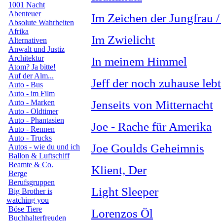
1001 Nacht
Abenteuer
Im Zeichen der Jungfrau 
Absolute Wahrheiten
Afrika
Im Zwielicht
Alternativen
Anwalt und Justiz
Architektur
In meinem Himmel
Atom? Ja bitte!
Auf der Alm...
Jeff der noch zuhause lebt
Auto - Bus
Auto - im Film
Auto - Marken
Jenseits von Mitternacht
Auto - Oldtimer
Auto - Phantasien
Joe - Rache für Amerika
Auto - Rennen
Auto - Trucks
Joe Goulds Geheimnis
Autos - wie du und ich
Ballon & Luftschiff
Beamte & Co.
Klient, Der
Berge
Berufsgruppen
Light Sleeper
Big Brother is
watching you
Böse Tiere
Lorenzos Öl
Buchhalterfreuden