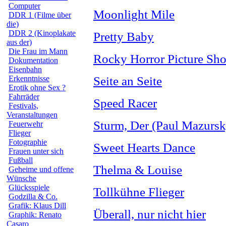
Computer
Moonlight Mile
DDR 1 (Filme über
die)
DDR 2 (Kinoplakate
Pretty Baby
aus der)
Die Frau im Mann
Rocky Horror Picture Sh
Dokumentation
Eisenbahn
Erkenntnisse
Seite an Seite
Erotik ohne Sex ?
Fahrräder
Speed Racer
Festivals,
Veranstaltungen
Sturm, Der (Paul Mazursk
Feuerwehr
Flieger
Fotographie
Sweet Hearts Dance
Frauen unter sich
Fußball
Thelma & Louise
Geheime und offene
Wünsche
Glücksspiele
Tollkühne Flieger
Godzilla & Co.
Grafik: Klaus Dill
Überall, nur nicht hier
Graphik: Renato
Casaro