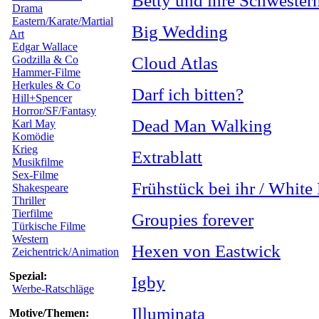
Betty und ihre Schwester
Drama
Eastern/Karate/Martial
Big Wedding
Art
Edgar Wallace
Godzilla & Co
Cloud Atlas
Hammer-Filme
Herkules & Co
Darf ich bitten?
Hill+Spencer
Horror/SF/Fantasy
Dead Man Walking
Karl May
Komödie
Krieg
Extrablatt
Musikfilme
Sex-Filme
Frühstück bei ihr / White
Shakespeare
Thriller
Tierfilme
Groupies forever
Türkische Filme
Western
Hexen von Eastwick
Zeichentrick/Animation
Spezial:
Igby
Werbe-Ratschläge
Illuminata
Motive/Themen: