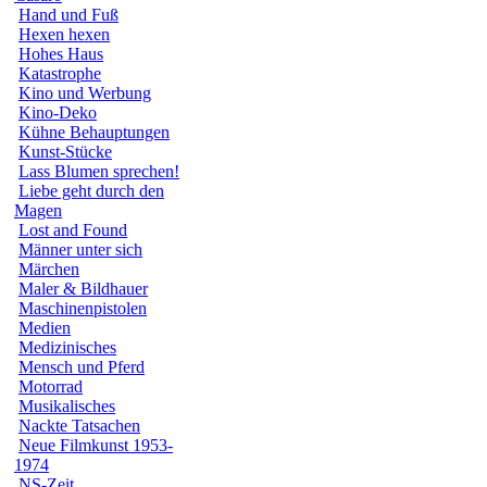
Hand und Fuß
Hexen hexen
Hohes Haus
Katastrophe
Kino und Werbung
Kino-Deko
Kühne Behauptungen
Kunst-Stücke
Lass Blumen sprechen!
Liebe geht durch den
Magen
Lost and Found
Männer unter sich
Märchen
Maler & Bildhauer
Maschinenpistolen
Medien
Medizinisches
Mensch und Pferd
Motorrad
Musikalisches
Nackte Tatsachen
Neue Filmkunst 1953-
1974
NS-Zeit