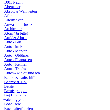
1001 Nacht
Abenteuer
Absolute Wahrheiten
Afrika
Alternativen
Anwalt und Justiz
Architektur
Atom? Ja bitte!
Auf der Alm...
Auto - Bus
Auto - im Film
Auto - Marken
Auto - Oldtimer
Auto - Phantasien
Auto - Rennen
Auto - Trucks
Autos - wie du und ich
Ballon & Luftschiff
Beamte & Co.
Berge
Berufsgruppen
Big Brother is
watching you
Böse Tiere
Buchhalterfreuden