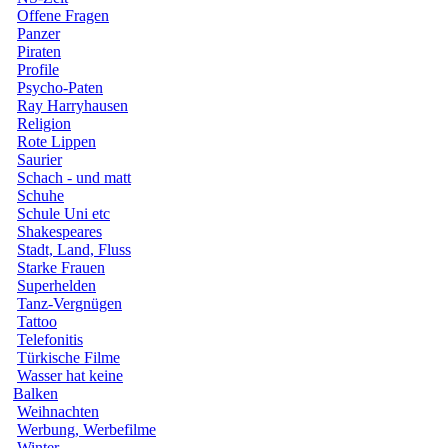
Offene Fragen
Panzer
Piraten
Profile
Psycho-Paten
Ray Harryhausen
Religion
Rote Lippen
Saurier
Schach - und matt
Schuhe
Schule Uni etc
Shakespeares
Stadt, Land, Fluss
Starke Frauen
Superhelden
Tanz-Vergnügen
Tattoo
Telefonitis
Türkische Filme
Wasser hat keine
Balken
Weihnachten
Werbung, Werbefilme
Winter