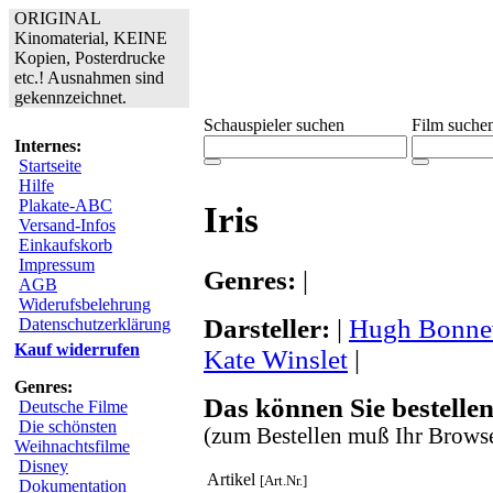
ORIGINAL
Kinomaterial, KEINE
Kopien, Posterdrucke
etc.! Ausnahmen sind
gekennzeichnet.
Schauspieler suchen
Film suche
Internes:
Startseite
Hilfe
Plakate-ABC
Iris
Versand-Infos
Einkaufskorb
Impressum
Genres:
|
AGB
Widerufsbelehrung
Darsteller:
|
Hugh Bonnev
Datenschutzerklärung
Kauf widerrufen
Kate Winslet
|
Genres:
Das können Sie bestellen
Deutsche Filme
Die schönsten
(zum Bestellen muß Ihr Browse
Weihnachtsfilme
Disney
Artikel
[Art.Nr.]
Dokumentation