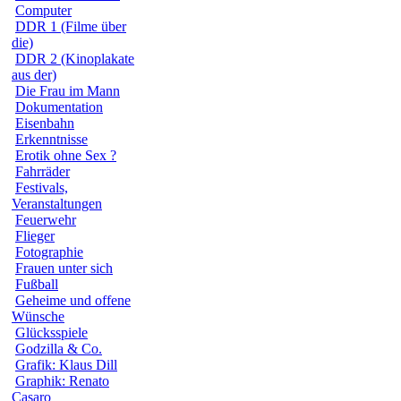
Computer
DDR 1 (Filme über
die)
DDR 2 (Kinoplakate
aus der)
Die Frau im Mann
Dokumentation
Eisenbahn
Erkenntnisse
Erotik ohne Sex ?
Fahrräder
Festivals,
Veranstaltungen
Feuerwehr
Flieger
Fotographie
Frauen unter sich
Fußball
Geheime und offene
Wünsche
Glücksspiele
Godzilla & Co.
Grafik: Klaus Dill
Graphik: Renato
Casaro