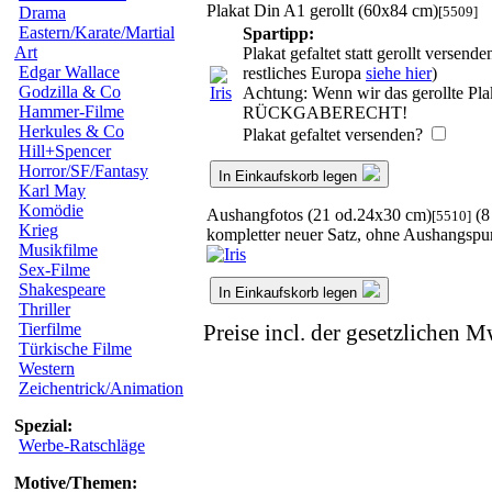
Plakat Din A1 gerollt (60x84 cm)
[5509]
Drama
Eastern/Karate/Martial
Spartipp:
Art
Plakat gefaltet statt gerollt verse
Edgar Wallace
restliches Europa
siehe hier
)
Godzilla & Co
Achtung: Wenn wir das gerollte Plak
Hammer-Filme
RÜCKGABERECHT!
Herkules & Co
Plakat gefaltet versenden?
Hill+Spencer
Horror/SF/Fantasy
In Einkaufskorb legen
Karl May
Komödie
Aushangfotos (21 od.24x30 cm)
(8
[5510]
Krieg
kompletter neuer Satz, ohne Aushangspu
Musikfilme
Sex-Filme
Shakespeare
In Einkaufskorb legen
Thriller
Tierfilme
Preise incl. der gesetzlichen M
Türkische Filme
Western
Zeichentrick/Animation
Spezial:
Werbe-Ratschläge
Motive/Themen: