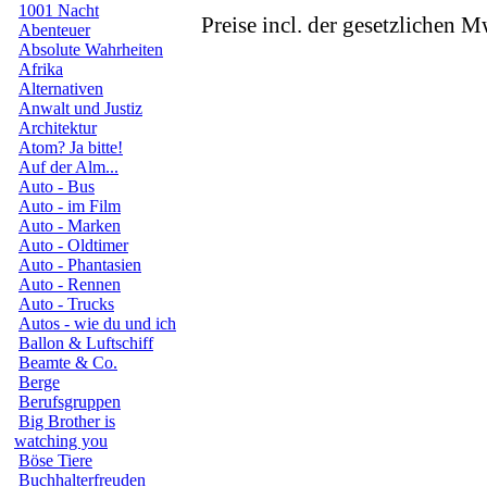
1001 Nacht
Preise incl. der gesetzlichen M
Abenteuer
Absolute Wahrheiten
Afrika
Alternativen
Anwalt und Justiz
Architektur
Atom? Ja bitte!
Auf der Alm...
Auto - Bus
Auto - im Film
Auto - Marken
Auto - Oldtimer
Auto - Phantasien
Auto - Rennen
Auto - Trucks
Autos - wie du und ich
Ballon & Luftschiff
Beamte & Co.
Berge
Berufsgruppen
Big Brother is
watching you
Böse Tiere
Buchhalterfreuden