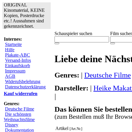
ORIGINAL
Kinomaterial, KEINE
Kopien, Posterdrucke
etc.! Ausnahmen sind
gekennzeichnet.
Schauspieler suchen
Film suche
Internes:
Startseite
Hilfe
Plakate-ABC
Liebe deine Nächs
Versand-Infos
Einkaufskorb
Impressum
Genres:
|
Deutsche Filme
AGB
Widerufsbelehrung
Darsteller:
|
Heike Makat
Datenschutzerklärung
Kauf widerrufen
|
Genres:
Das können Sie bestellen
Deutsche Filme
Die schönsten
(zum Bestellen muß Ihr Browse
Weihnachtsfilme
Disney
Artikel
[Art.Nr.]
Dokumentation