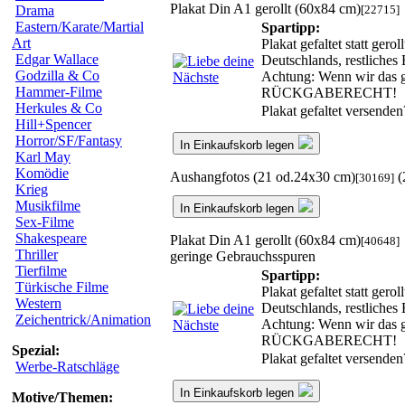
Plakat Din A1 gerollt (60x84 cm)
[22715]
Drama
Eastern/Karate/Martial
Spartipp:
Art
Plakat gefaltet statt ger
Edgar Wallace
Deutschlands, restliches
Godzilla & Co
Achtung: Wenn wir das ge
Hammer-Filme
RÜCKGABERECHT!
Herkules & Co
Plakat gefaltet versende
Hill+Spencer
Horror/SF/Fantasy
In Einkaufskorb legen
Karl May
Komödie
Aushangfotos (21 od.24x30 cm)
(
[30169]
Krieg
Musikfilme
In Einkaufskorb legen
Sex-Filme
Shakespeare
Plakat Din A1 gerollt (60x84 cm)
[40648]
Thriller
geringe Gebrauchsspuren
Tierfilme
Spartipp:
Türkische Filme
Plakat gefaltet statt ger
Western
Deutschlands, restliches
Zeichentrick/Animation
Achtung: Wenn wir das ge
RÜCKGABERECHT!
Spezial:
Plakat gefaltet versende
Werbe-Ratschläge
In Einkaufskorb legen
Motive/Themen: