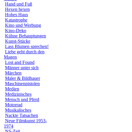
Hand und Fuß
Hexen hexen
Hohes Haus
Katastrophe
Kino und Werbung
Kino-Deko
Kühne Behauptungen
Kunst-Stücke
Lass Blumen sprechen!
Liebe geht durch den
Magen
Lost and Found
Männer unter sich
Märchen
Maler & Bildhauer
Maschinenpistolen
Medien
Medizinisches
Mensch und Pferd
Motorrad
Musikalisches
Nackte Tatsachen
Neue Filmkunst 1953-
1974
NS-Zeit