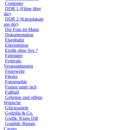
Computer
DDR 1 (Filme über
die)
DDR 2 (Kinoplakate
aus der)
Die Frau im Mann
Dokumentation
Eisenbahn
Erkenntnisse
Erotik ohne Sex ?
Fahrräder
Festivals,
Veranstaltungen
Feuerwehr
Flieger
Fotographie
Frauen unter sich
Fußball
Geheime und offene
Wünsche
Glücksspiele
Godzilla & Co.
Grafik: Klaus Dill
Graphik: Renato
Casaro