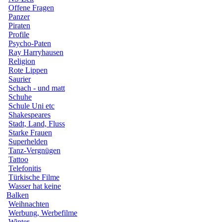
Offene Fragen
Panzer
Piraten
Profile
Psycho-Paten
Ray Harryhausen
Religion
Rote Lippen
Saurier
Schach - und matt
Schuhe
Schule Uni etc
Shakespeares
Stadt, Land, Fluss
Starke Frauen
Superhelden
Tanz-Vergnügen
Tattoo
Telefonitis
Türkische Filme
Wasser hat keine
Balken
Weihnachten
Werbung, Werbefilme
Winter