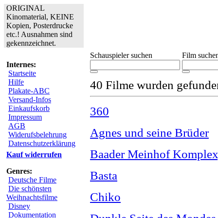
ORIGINAL
Kinomaterial, KEINE
Kopien, Posterdrucke
etc.! Ausnahmen sind
gekennzeichnet.
Schauspieler suchen
Film suche
Internes:
Startseite
Hilfe
40 Filme wurden gefunde
Plakate-ABC
Versand-Infos
Einkaufskorb
360
Impressum
AGB
Agnes und seine Brüder
Widerufsbelehrung
Datenschutzerklärung
Baader Meinhof Komplex
Kauf widerrufen
Genres:
Basta
Deutsche Filme
Die schönsten
Chiko
Weihnachtsfilme
Disney
Dokumentation