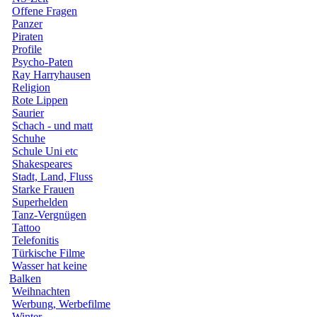
Offene Fragen
Panzer
Piraten
Profile
Psycho-Paten
Ray Harryhausen
Religion
Rote Lippen
Saurier
Schach - und matt
Schuhe
Schule Uni etc
Shakespeares
Stadt, Land, Fluss
Starke Frauen
Superhelden
Tanz-Vergnügen
Tattoo
Telefonitis
Türkische Filme
Wasser hat keine
Balken
Weihnachten
Werbung, Werbefilme
Winter