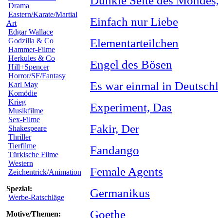
Dunkle Seite des Mondes
Drama
Eastern/Karate/Martial
Einfach nur Liebe
Art
Edgar Wallace
Godzilla & Co
Elementarteilchen
Hammer-Filme
Herkules & Co
Engel des Bösen
Hill+Spencer
Horror/SF/Fantasy
Es war einmal in Deutsch
Karl May
Komödie
Krieg
Experiment, Das
Musikfilme
Sex-Filme
Fakir, Der
Shakespeare
Thriller
Tierfilme
Fandango
Türkische Filme
Western
Female Agents
Zeichentrick/Animation
Spezial:
Germanikus
Werbe-Ratschläge
Goethe
Motive/Themen: