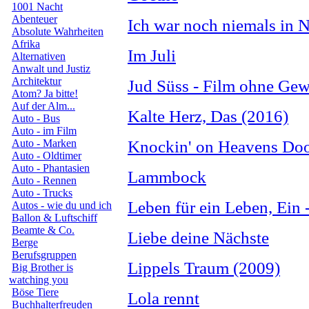
1001 Nacht
Abenteuer
Ich war noch niemals in 
Absolute Wahrheiten
Afrika
Im Juli
Alternativen
Anwalt und Justiz
Architektur
Jud Süss - Film ohne Gew
Atom? Ja bitte!
Auf der Alm...
Kalte Herz, Das (2016)
Auto - Bus
Auto - im Film
Auto - Marken
Knockin' on Heavens Do
Auto - Oldtimer
Auto - Phantasien
Lammbock
Auto - Rennen
Auto - Trucks
Leben für ein Leben, Ein 
Autos - wie du und ich
Ballon & Luftschiff
Beamte & Co.
Liebe deine Nächste
Berge
Berufsgruppen
Lippels Traum (2009)
Big Brother is
watching you
Böse Tiere
Lola rennt
Buchhalterfreuden