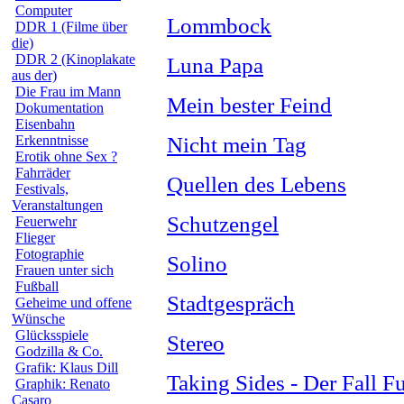
Computer
Lommbock
DDR 1 (Filme über
die)
DDR 2 (Kinoplakate
Luna Papa
aus der)
Die Frau im Mann
Mein bester Feind
Dokumentation
Eisenbahn
Erkenntnisse
Nicht mein Tag
Erotik ohne Sex ?
Fahrräder
Quellen des Lebens
Festivals,
Veranstaltungen
Schutzengel
Feuerwehr
Flieger
Fotographie
Solino
Frauen unter sich
Fußball
Stadtgespräch
Geheime und offene
Wünsche
Glücksspiele
Stereo
Godzilla & Co.
Grafik: Klaus Dill
Taking Sides - Der Fall F
Graphik: Renato
Casaro