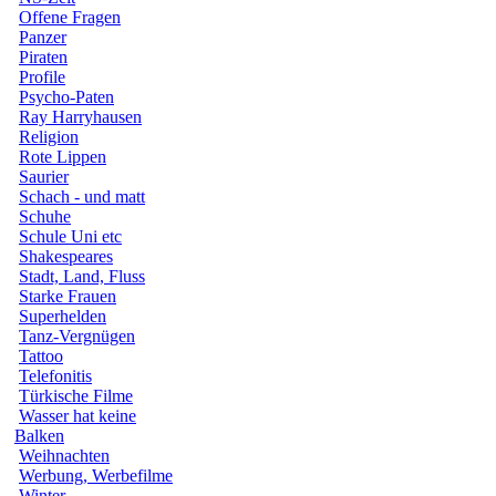
Offene Fragen
Panzer
Piraten
Profile
Psycho-Paten
Ray Harryhausen
Religion
Rote Lippen
Saurier
Schach - und matt
Schuhe
Schule Uni etc
Shakespeares
Stadt, Land, Fluss
Starke Frauen
Superhelden
Tanz-Vergnügen
Tattoo
Telefonitis
Türkische Filme
Wasser hat keine
Balken
Weihnachten
Werbung, Werbefilme
Winter