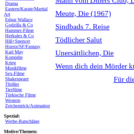
Mann vom Diners Club, 
Drama
Eastern/Karate/Martial
Meute, Die (1967)
Art
Edgar Wallace
Godzilla & Co
Sindbads 7. Reise
Hammer-Filme
Herkules & Co
Tödlicher Salut
Hill+Spencer
Horror/SF/Fantasy
Unersättlichen, Die
Karl May
Komödie
Krieg
Wenn dich dein Mörder k
Musikfilme
Sex-Filme
Für di
Shakespeare
Thriller
Tierfilme
Türkische Filme
Western
Zeichentrick/Animation
Spezial:
Werbe-Ratschläge
Motive/Themen: