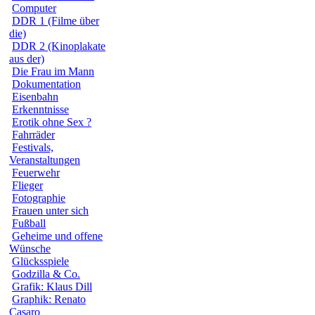
Computer
DDR 1 (Filme über
die)
DDR 2 (Kinoplakate
aus der)
Die Frau im Mann
Dokumentation
Eisenbahn
Erkenntnisse
Erotik ohne Sex ?
Fahrräder
Festivals,
Veranstaltungen
Feuerwehr
Flieger
Fotographie
Frauen unter sich
Fußball
Geheime und offene
Wünsche
Glücksspiele
Godzilla & Co.
Grafik: Klaus Dill
Graphik: Renato
Casaro