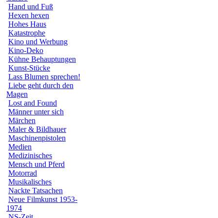
Hand und Fuß
Hexen hexen
Hohes Haus
Katastrophe
Kino und Werbung
Kino-Deko
Kühne Behauptungen
Kunst-Stücke
Lass Blumen sprechen!
Liebe geht durch den
Magen
Lost and Found
Männer unter sich
Märchen
Maler & Bildhauer
Maschinenpistolen
Medien
Medizinisches
Mensch und Pferd
Motorrad
Musikalisches
Nackte Tatsachen
Neue Filmkunst 1953-
1974
NS-Zeit