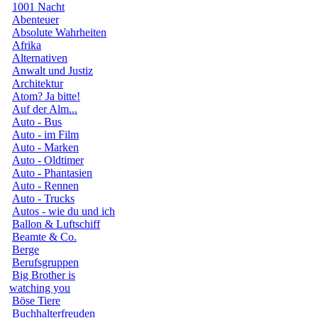
1001 Nacht
Abenteuer
Absolute Wahrheiten
Afrika
Alternativen
Anwalt und Justiz
Architektur
Atom? Ja bitte!
Auf der Alm...
Auto - Bus
Auto - im Film
Auto - Marken
Auto - Oldtimer
Auto - Phantasien
Auto - Rennen
Auto - Trucks
Autos - wie du und ich
Ballon & Luftschiff
Beamte & Co.
Berge
Berufsgruppen
Big Brother is
watching you
Böse Tiere
Buchhalterfreuden